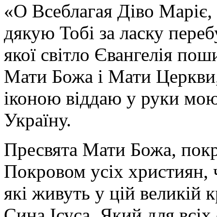
«О Всеблагая Діво Маріє,
дякую Тобі за ласку перебу
якої світло Євангелія поши
Мати Божа і Мати Церкви
іконою віддаю у руки мою
Україну.
Пресвята Мати Божа, пок
Покровом усіх християн, ч
які живуть у цій великій к
Сина Ісуса, Який для всі