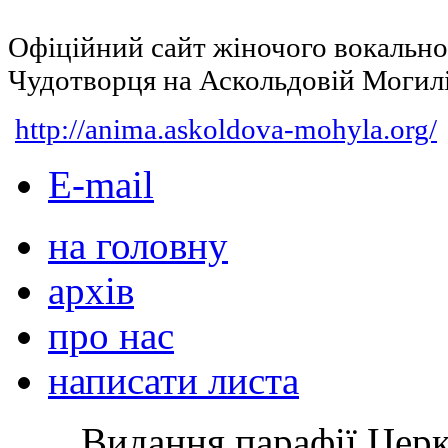
Офіційний сайт жіночого вокальн
Чудотворця на Аскольдовій Могил
http://anima.askoldova-mohyla.org/
E-mail
на головну
архів
про нас
написати листа
Видання парафії Цер