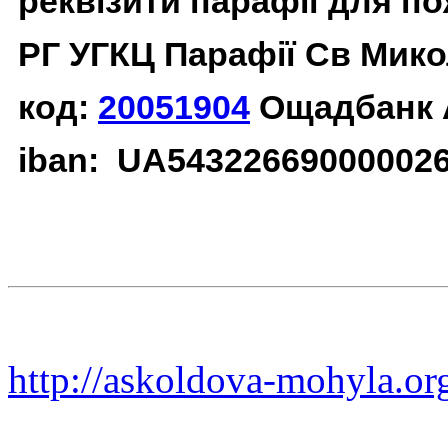
реквізити парафії для п
РГ УГКЦ Парафії Св Мико
код:
20051904
Ощадбанк 
iban: UA54322669000002
http://askoldova-mohyla.or