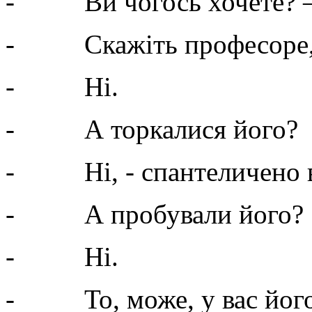
- Ви чогось хочете? – 
- Скажіть професоре, а
- Ні.
- А торкалися його?
- Ні, - спантеличено в
- А пробували його?
- Ні.
- То, може, у вас його