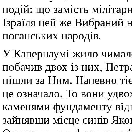
подій: що замість мілітар
Ізраїля цей же Вибраний 
поганських народів.
У Капернаумі жило чимало
побачив двох із них, Петра
пішли за Ним. Напевно тіє
це означало. То вони удв
каменями фундаменту відн
зайнявши місце синів Яков