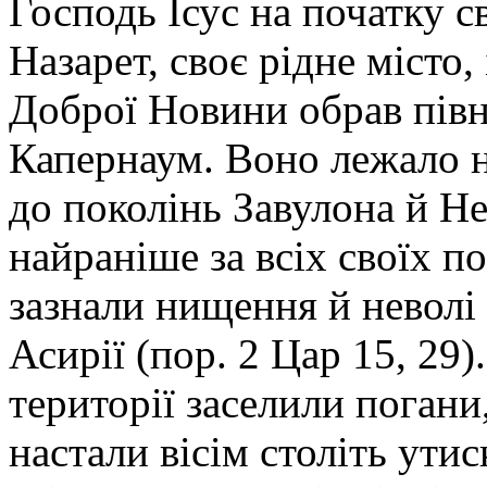
Господь Ісус на початку с
Назарет, своє рідне місто
Доброї Новини обрав півн
Капернаум. Воно лежало н
до поколінь Завулона й Не
найраніше за всіх своїх п
зазнали нищення й неволі
Асирії (пор. 2 Цар 15, 29)
території заселили погани
настали вісім століть ути