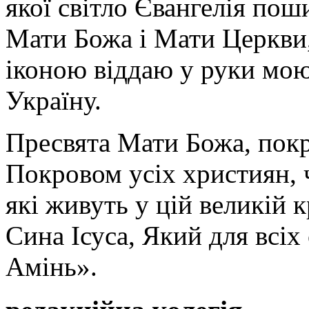
якої світло Євангелія поши
Мати Божа і Мати Церкви
іконою віддаю у руки мою
Україну.
Пресвята Мати Божа, пок
Покровом усіх християн, ч
які живуть у цій великій к
Сина Ісуса, Який для всі
Амінь».