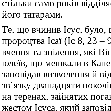
стільки само років відділ
його татарами.
Те, що вчинив Ісус, було,
пророцтва Ісаї (Іс 8, 23 – 
вчення та зцілення, які Ві
юдеїв, що мешкали в Капе
заповідав визволення й ві
зв’язку дванадцяти поколі
на теренах, зайнятих пог
жестом Ісуса, який запові