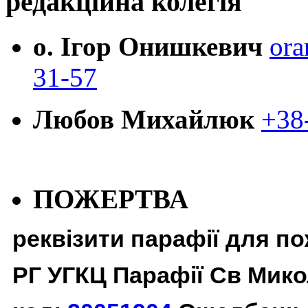
редакційна колегія
о. Ігор Онишкевич
ora
31-57
Любов Михайлюк
+38
ПОЖЕРТВА
реквізити парафії для п
РГ УГКЦ Парафії Св Мико