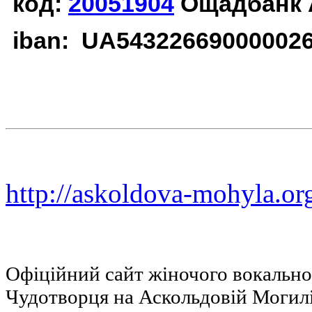
код:
20051904
Ощадбанк 
iban: UA54322669000002
http://askoldova-mohyla.or
Офіційний сайт жіночого вокальн
Чудотворця на Аскольдовій Могил