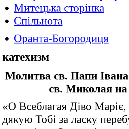
Митецька сторінка
Спільнота
Оранта-Богородиця
катехизм
Молитва св.
Папи Івана
св. Миколая на
«О Всеблагая Діво Маріє,
дякую Тобі за ласку перебу