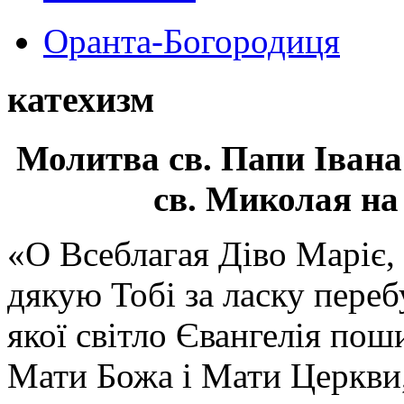
Оранта-Богородиця
катехизм
Молитва св.
Папи Івана
св. Миколая на
«О Всеблагая Діво Маріє,
дякую Тобі за ласку перебу
якої світло Євангелія поши
Мати Божа і Мати Церкви