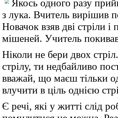
Якось одного разу прий
з лука. Вчитель вирішив п
Новачок взяв дві стріли і
мішеней. Учитель покивав 
Ніколи не бери двох стрі
стрілу, ти недбайливо по
вважай, що маєш тільки од
влучити в ціль однією стр
Є речі, які у житті слід ро
помилитися не можна. Реал