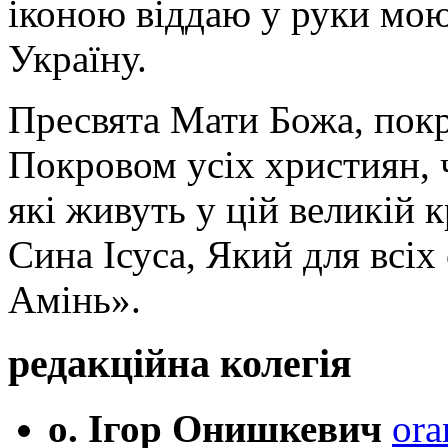
іконою віддаю у руки мою
Україну.
Пресвята Мати Божа, пок
Покровом усіх християн, ч
які живуть у цій великій к
Сина Ісуса, Який для всі
Амінь».
редакційна колегія
о. Ігор Онишкевич
ora