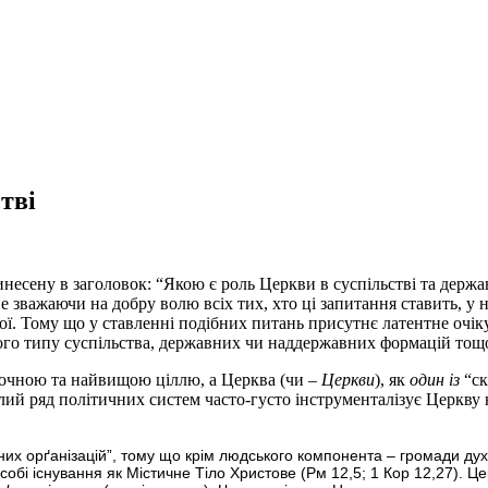
тві
винесену в заголовок: “Якою є роль Церкви в суспільстві та держ
 Не зважаючи на добру волю всіх тих, хто ці запитання ставить, у
ої. Тому що у ставленні подібних питань присутнє латентне очі
шого типу суспільства, державних чи наддержавних формацій тощ
аточною та найвищою ціллю, а Церква (чи –
Церкви
), як
один із
“ск
цілий ряд політичних систем часто-густо інструменталізує Церкву
них орґанізацій”, тому що крім людського компонента – громади ду
собі існування як Містичне Тіло Христове (Рм 12,5; 1 Кор 12,27). Це