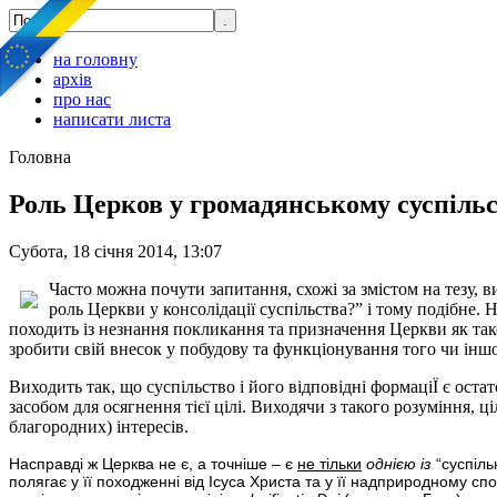
на головну
архів
про нас
написати листа
Головна
Роль Церков у громадянському суспільс
Субота, 18 січня 2014, 13:07
Часто можна почути запитання, схожі за змістом на тезу, 
роль Церкви у консолідації суспільства?” і тому подібне.
походить із незнання покликання та призначення Церкви як так
зробити свій внесок у побудову та функціонування того чи ін
Виходить так, що суспільство і його відповідні формаціЇ є ост
засобом для осягнення тієї цілі. Виходячи з такого розуміння, 
благородних) інтересів.
Насправді ж Церква не є, а точніше – є
не тільки
однією із
“суспіль
полягає у її походженні від Ісуса Христа та у її надприродному спо