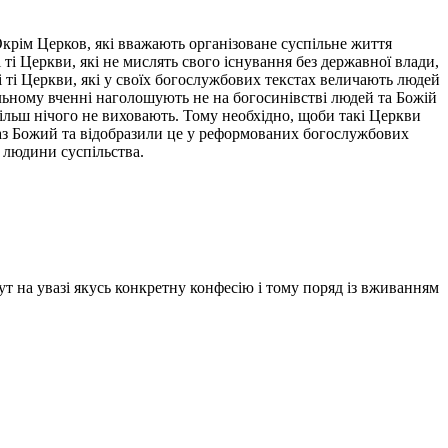
крім Церков, які вважають організоване суспільне життя
ті Церкви, які не мислять свого існування без державної влади,
і ті Церкви, які у своїх богослужбових текстах величають людей
льному вченні наголошують не на богосинівстві людей та Божій
 більш нічого не виховають. Тому необхідно, щоби такі Церкви
раз Божий та відобразили це у реформованих богослужбових
ь людини суспільства.
ут на увазі якусь конкретну конфесію і тому поряд із вживанням