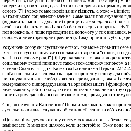
пережиттів, почуттів та до всього іншого. Вона не є здетерміно
заперечити, навіть якщо деякі з них не підлягають прямому вплив
самого [7], і через те має незрівнянну
гідність
, а отже – цінніс
Католицького соціального вчення. Саме задля пошанування гідн
(відомий та часто згадуваний) принцип
субсидіарності
(від лат
особі, та спільнотам, що Їх особа безпосередньо творить – сім
повноважень, а лише приходити на допомогу у тих випадках, ко
особам
, а не авторитарне правління). Тому принцип субсидіар
Розуміючи особу як “суспільне єство”, яке може сповнити себе 
їх участі в суспільному житті шляхом створення “спілок, об’єдн
так і на світовому рівні”.[9] Церква закликає також до розкри
соціальному вченні приписує також громадянську непокору, а 
вченню Євангелія – див. Катехизм Католицької Церкви, 2242-
своїм соціальним вченням закладає теоретичну основу для побу
пошанування прав і свобод кожного громадянина, також і
стру
недержавного підпорядкування, та організованість і функціону
недержавних, тобто таких, які не пов’язані з владними структу
чинить громадян фінансово незалежними, громадяни отримують р
Соціальне вчення Католицької Церкви закладає також теоретич
суспільство визнає існування об’єктивної істини та об’єктивн
«Церква цінує демократичну ситему, оскільки вона забезпечує уч
замінювати їх мирним шляхом, коли це потрібно. Тому вона не 
цілей.