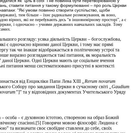
ядатися як “ціль в собі” і не повинна бути перетворюваною у
увань, ставити питання у такому формулюванні – про роль Церкви
 навпаки: “Які умови повинно створити суспільство, щоби
(держави), тим більше – їхнє радикальне розмежування, як воно,
дою вірних, які не перебувають десь “в іншовимірному просторі”, а є
 Церкви, і одночасно – учнями державних навчальних закладів. Тому
самих.
льшого розгляду: усяка діяльність Церкви – богослужбова,
 які є одночасно вірними даної Церкви, і тому має прямі
ергу так чи інакше відображається в політичному устрої та
енше виразно розглядаються такі питання, як моральність
” даної Церкви. Одні Церкви мають це соціальне вчення
льні питання менш систематизовано присутні в контексті
инається від Енцикліки Папи Лева ХІІІ
„
Rerum
novarum
ського Собору про завдання Церкви в сучасному світі
„
Gaudium
novarum
”
]” та у відповідних документах Учительського Уряду
 – особа – є духовною істотою, створеною на образ Божий
у вічному спасінні.[5] Говорячи мовою філософії: Людина є
ою” та визначати своє свобідне ставленя до себе, своїх