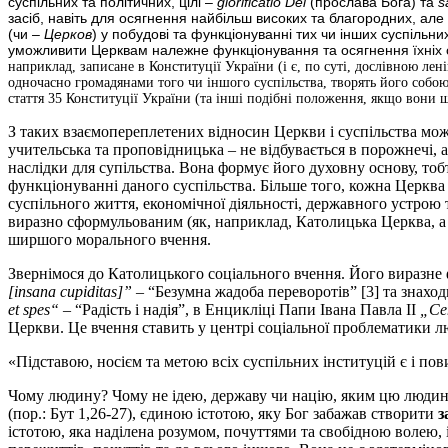
суспільних та політичних, цілі –
glorificatio Dei
(прослава Бога) та
s
засіб, навіть для осягнення найбільш високих та благородних, ал
(чи –
Церков
) у побудові та функціонуванні тих чи інших суспільн
уможливити Церквам належне функціонування та осягнення їхніх 
наприклад, записане в Конституції України (і є, по суті, дослівною л
одночасно громадянами того чи іншого суспільства, творять його собою.
стаття 35 Конституції України (та інші подібні положення, якщо вони 
З таких взаємопереплетених відносин Церкви і суспільства мо
учительська та проповідницька – не відбувається в порожнечі, а 
наслідки для супільства. Вона формує його духовну основу, тоб
функціонуванні даного суспільства. Більше того, кожна Церква
суспільного життя, економічної діяльності, державного устрою
виразно сформульованим (як, наприклад, Католицька Церква, а 
ширшого морального вчення.
Звернімося до Католицького соціального вчення. Його виразн
[
insana
cupiditas
]”
– “Безумна жадоба переворотів” [3] та знахо
et
spes
“
– “Радість і надія”, в Енцикліці Папи Івана Павла ІІ
„
Ce
Церкви. Це вчення ставить у центрі соціальної проблематики л
«Підставою, носієм та метою всіх суспільних інституцій є і пов
Чому людину? Чому не ідею, державу чи націю, яким цю людину
(пор.: Бут 1,26-27), єдиною істотою, яку Бог забажав створити
з
істотою, яка наділена розумом, почуттями та свобідною волею, і