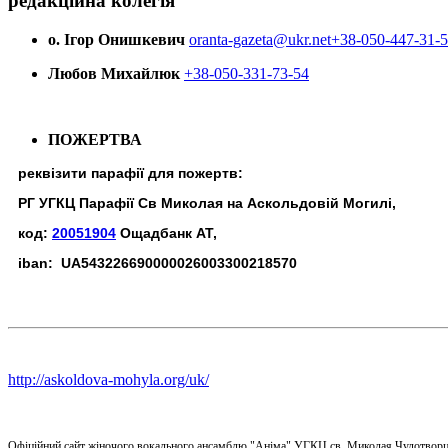
редакційна колегія
о. Ігор Онишкевич
oranta-gazeta@ukr.net
+38-050-447-31-
Любов Михайлюк
+38-050-331-73-54
ПОЖЕРТВА
реквізити парафії для пожертв:
РГ УГКЦ Парафії Св Миколая на Аскольдовій Могилі,
код:
20051904
Ощадбанк АТ,
iban: UA543226690000026003300218570
http://askoldova-mohyla.org/uk/
Офіційний сайт жіночого вокального ансамблю "Аніма" УГКЦ св. Миколая Чудотворц