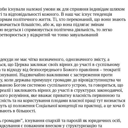
щоби існували належні умови як для сприяння індивідам шляхом
і та відповідальності кожного. В наш час існує тенденція
ормам політичного життя. Ті, хто переконаний, що вони знають
начається більшістю, або ж, що вона підлягає змінам
ю ведеться і спрямовується політична діяльність, то легко
еретворюється у відкритий чи тонко завуальований
екуди не має чітко визначеного, однозначного змісту, а
ся, що Церква закликає своїх вірних до участі в суспільному
 та відходу від безпосереднього Божого правління – теократії
ункціонуванні. Надзвичайно важливими є застереження проти
адку, коли держава примушує громадян до віровідступництва чи
іонованою Богом системою суспільного устрою, та говориться, що
еалії і закликають вірних до участі в структурах законодавчої,
ського розуміння, яке вважає приватну власність первинною та
сність та на користування плодами власної праці тут визнається
муть ці положення Соціальної концепції на практиці, а це хоча б
вають в більшості.
громадян”, існування єпархій та парохій як юридичних осіб,
рядкування є поважним внеском у структуризацію та