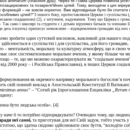
alus animarum
(спасіння душ). Через те і сама Церква повинна розгл
е позацерковних та позареліґійних цілей. Тому, виходячи з цих мірк
их формацій – не зовсім коректно. Вже відповідніше було би спитати
особливих цілей?”
З іншого боку, протиставляння Церкви і суспільства 
енінською спадщиною) [2], є штучним, надуманим. Тому що Церква є грома
 Так само і школярі та студенти є і дітьми віруючих батьків та членами
ще десь існують) приписує неможливе – відокремлення громадян від них 
жемо зробити один суттєвий висновок, важливий для нашого пода
здійснюється в суспільстві і для суспільства, для його громадян,
то – ментальність, моральну та культурну атмосферу, що в свою ч
 має своє систематизоване моральне вчення, у якому більше чи м
 тощо – те, що ми можемо охарактеризувати як “соціальне вчення
від 2000 року – і Російська Православна), в інших Церков соціа
е формулювання як окремого напрямку морального богослов’я поч
дить свій повний виклад в Апостольській Конституції ІІ Ватикан
ntesimus
annus
“
– “Сотий рік [проголошення Енцикліки
„
Rerum
юдину:
инна бути людська особа». [4]
 наче б то потрібно підпорядкувати? Очевидно тому, що людина
аради неї самої,
та приготував для неї Свій задум, тобто участь 
стотою, що здатна свідомо здійснювати своє буття, “володіти соб