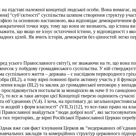
 на підставі належної концепції людської особи. Вона вимагає, 
ння] “суб’єктності” суспільства шляхом створення структур участ
софією та основною настановою, яка відповідає демократичним ф
ократичної точки зору, тому що вони не визнають, що істина виз
ажити, що якщо не існує остаточної істини, у відповідності з яко
дних цілей. Як вчить історія, демократія без цінностей легко п
ед усього Православного світу!), не зважаючи на те, що вона под
несок у побудову громадянського суспільства. У ній стверджуєть
рма суспільного життя – держава – є наслідком первородного гріха
 добра (ІІІ,2), а тому вірні повинні брати активну участь у її ф
влення влади (ІІІ,2) та заклик до громадянської непокори у вип
вно прослідковується ностальгія за монархією як наче б то санкц
), то все ж таки автори цієї Концепції тверезо оцінюють сучасні р
х та об’єднаннях (V,4). І хоча, на противагу до загальнохристиян
жодній з форм власності" (VІІ,3) [12], то все-таки право на вла
ої Православної знайдуться “люди доброї волі”, які застосовувати
тих територіях, де вірні Російської Православної Церкви перебу
днак вже сам факт існування Церков як “недержавних об’єднань 
 навчальних закладів та комерційних структур церковного підпо