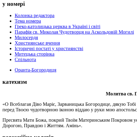
у номері
Колонка редактора
Тема номера
Греко-католицька церква в Україні і світі
Парафія св. Миколая Чудотворця на Аскольдовій Могилі
Милосердя
Християнське вчення
Історичні постаті у християнстві
Митецька сторінка
Спільнота
Оранта-Богородиця
катехизм
Молитва св.
П
«О Всеблагая Діво Маріє, Зарваницька Богородице, дякую Тобі з
перед Твоєю чудотворною іконою віддаю у руки мою апостольс
Пресвята Мати Божа, покрий Твоїм Материнським Покровом усіх х
Дорогою, Правдою і Життям. Амінь».