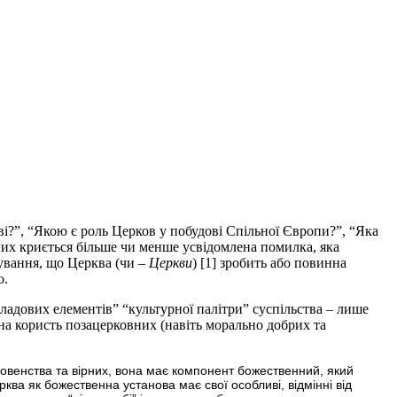
аві?”, “Якою є роль Церков у побудові Спільної Європи?”, “Яка
 них криється більше чи менше усвідомлена помилка, яка
кування, що Церква (чи –
Церкви
) [1] зробить або повинна
о.
ладових елементів” “культурної палітри” суспільства – лише
 на користь позацерковних (навіть морально добрих та
ховенства та вірних, вона має компонент божественний, який
рква як божественна установа має свої особливі, відмінні від