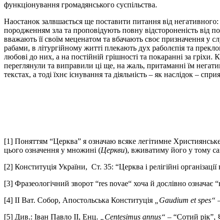
функціонування громадянського суспільства.
Наостанок залвшається ще поставити питання від негативного: 
породженням зла та проповідують повну відстороненість від пол
вважають її своїм меценатом та вбачають своє призначення у сл
рабами, в літургійному житті плекають дух раболєпія та прек
любові до них, а на постійній грішності та покаранні за гріхи.
переглянули та виправили ці ще, на жаль, притаманні їм негат
текстах, а тоді їхнє існування та діяльність – як наслідок – сп
[1] Поняттям “Церква” я означаю всяке легітимне Християнське 
цього означення у множині (
Церкви
), вживатиму його у тому са
[2] Конституція України, Ст. 35: “Церква і релігійні організації
[3] Фразеологічний зворот “res novae“ хоча й дослівно означає “
[4] ІІ Ват. Собор, Апостольська Конституція
„Gaudium et spes“
–
[5] Див.: Іван Павло ІІ, Енц.
„Centesimus annus“
– “Сотий рік”, §