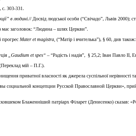
 с. 303-331.
ції” в людині.
// Досвід людської особи (“Свічадо”, Львів 2000); ст
2) має заголовок: “Людина – шлях Церкви”.
й прогрес
Mater et magistra,
(“Матір і вчителька”), § 60, див так
уція
„Gaudium et spes“
– “Радість і надія”, § 25,2; Іван Павло ІІ, 
(Переклад мій – П.Г.).
ищення приватної власності як джерела суспільної нерівності та
Основы социальной концепции Русской Православной Церкви», п
Піховшеком Блаженніший патріарх Філарет (Денисенко) сказав: «Р