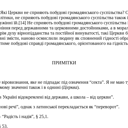
Які Церкви не сприяють побудові громадянського суспільства? О
ітики, не сприяють побудові громадянського суспільства також і 
ужінні їй.[14] Не сприяють побудові громадянського суспільства 
лоніння перед державними та церковними достойниками, а в мора
 Крім духу вірнопідданства та постійної винуватості, такі Церкви
ивні змісти, наново осмислили людину як сповнений гідності об
риятиме побудові справді громадянського, орієнтованого на гідніст
ПРИМІТКИ
віровизнання, яке не підпадає під означення “секта”. Я не маю т
мому значенні також і в однині (
Церква
).
 в Україні відокремлені від держави, а школа – від церкви”.
нові речі”, однак з латинської перекладається як “переворот”.
 “Радість і надія”, § 25,1.
 53.