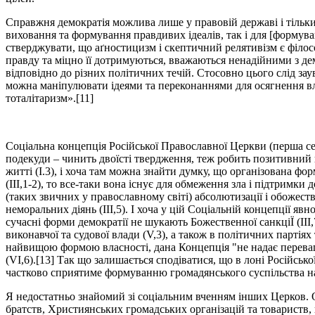
Справжня демократія можлива лише у правовій державі і тільки
виховання та формування правдивих ідеалів, так і для [формува
стверджувати, що аґностицизм і скептичний релятивізм є філо
правду та міцно її дотримуються, вважаються ненадійними з дем
відповідно до різних політичних течій. Стосовно цього слід заув
можна маніпулювати ідеями та переконаннями для осягнення вла
тоталітаризм».[11]
Соціальна концепція Російської Православної Церкви (перша сер
подекуди – чинить двоїсті твердження, теж робить позитивний в
житті (І.3), і хоча там можна знайти думку, що організована фо
(ІІІ,1-2), то все-таки вона існує для обмеження зла і підтримки
(таких звичних у православному світі) абсолютизації і обожест
неморальних діянь (ІІІ,5). І хоча у цій Соціальній концепції я
сучасні форми демократії не шукають Божественної санкціЇ (ІІІ,7
виконавчої та судової влади (V,3), а також в політичних партія
найвищою формою власності, дана Концепція "не надає переваги 
(VІ,6).[13] Так що залишається сподіватися, що в лоні Російськ
частково сприятиме формуванню громадянського суспільства на 
Я недостатньо знайомий зі соціальним вченням інших Церков. О
братств, Християнських громадських організацій та товариств,