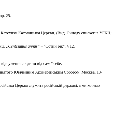
ор. 25.
ож: Катехизм Католицької Церкви, (Вид. Синоду єпископів УГКЦ:
Енц.
„Centesimus annus“
– “Сотий рік”, § 12.
 відчуження людини від самої себе.
рийнятого Ювілейним Архиєрейським Собором, Москва, 13-
осійська Церква служить російській державі, а ми хочемо