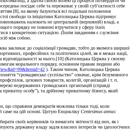
 психосоматиці, а здатна своєю волею ці процеси потвердити чи
осередньо посідає себе та переживає у своїй суб’єктності себе
няттям [8], на якому базуються всі подальші положення
истої свободи та ініціативи Католицька Церква підтримує
повноважень належить не центральній (верховній) владі, а
вищого порядку не повинні втручатися у сферу їхніх
ися з конкретною ситуацією. (Їхнім завданням є
служіння
осіб між собою.
рква закликає до
соціалізації
громадян, тобто до якомога ширшої
спортивних, професійних та політичних цілей, як в межах нації,
 відповідальності за нього.[10] (Католицька Церква у своєму
ь вимогам морального порядку, основним правам людини або
k=view&id=99&Itemid=42
). Таким чином, Католицька Церква
поняття “громадянське суспільство” означає, крім безумовного
рофспілок, цехових товариств, колегій, організацій і т. п.
мережі недержавних громадських організацій (справді
а приватну особу”), та дрібному приватному бізнесу, який
и, що справжня демократія можлива тільки тоді, коли
ій саме на цій основі. Цитую Енцикліку
Centesimus annus:
рати своїх керівників та вимагати звітності від них, як і
пують державну владу задля власних інтересів чи ідеологічних