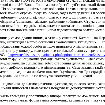
вана тим, що відбувається в її біологічній структурі, психіці чи
ові її волі.[6] Вона є “паном свого буття”, суб’єктом, який безп
ть. Ця об’єктивна цінність людської особи і є тим центральним по
ості кожної окремої людської особи, задля потвердження її особ
.
subsidium
–
допомога), який полягає у тому, що повнота прав та 
’ї, місцевим (сільським, міським, районним) общинам. Структури 
ли цим безпосереднім спільнотам не вистачає сил, щоби справит
ності тісно пов’язаний з принципом
персоналізму
та
солідарності
лише у самовідданні іншим, а отже – у спільноті, Католицька Це
ань, інституцій з метою осягнення економічних, культурних, ... 
ття обдарувань кожної особи шляхом приватного підприємництва та
навіть опір у випадку, коли приписи цивільної влади суперечат
2243–
http://catechismus.org.ua/index.php?option=com_content&tas
дови та функціонування громадянського суспільства. Адже само 
ктуризованість
супільства, тобто створення цілих мереж спілок, п
вання дрібного приватного підприємництва. Саме завдяки такій 
рами та посадовими особами шляхом “кумівства” чи “реєстрації н
еальний вплив на політику та економіку у їхній країні.
ні підвалини для демократичного устрою, одночасно застерігаюч
ої шкали цінностей і намагається побудувати демократичний устр
асть громадян у політичному виборі, ґарантує їм можливість виби
може заохочувати формування обмежених керівних груп, які узур