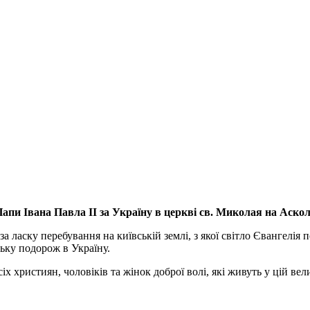
апи Івана Павла ІІ за Україну
в церкві св. Миколая на Аско
а ласку перебування на київській землі, з якої світло Євангелія 
ьку подорож в Україну.
ристиян, чоловіків та жінок доброї волі, які живуть у цій велик