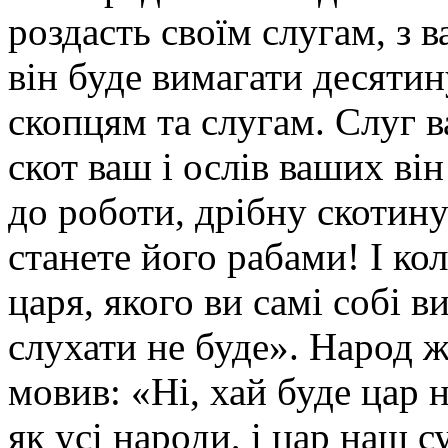
роздасть своїм слугам, з 
він буде вимагати десятин
скопцям та слугам. Слуг 
скот ваш і ослів ваших він
до роботи, дрібну скотину
станете його рабами! І ко
царя, якого ви самі собі в
слухати не буде». Народ ж
мовив: «Ні, хай буде цар 
як усі народи, і цар наш 