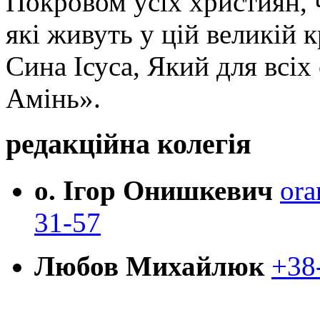
Покровом усіх християн, ч
які живуть у цій великій к
Сина Ісуса, Який для всі
Амінь».
редакційна колегія
о. Ігор Онишкевич
ora
31-57
Любов Михайлюк
+38