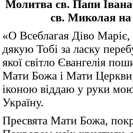
Молитва св.
Папи Івана
св. Миколая на
«О Всеблагая Діво Маріє,
дякую Тобі за ласку перебу
якої світло Євангелія поши
Мати Божа і Мати Церкви
іконою віддаю у руки мою
Україну.
Пресвята Мати Божа, пок