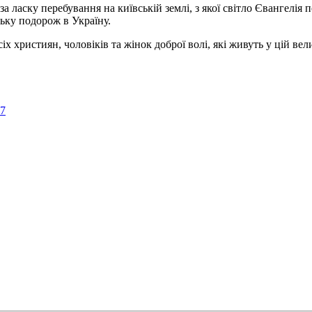
а ласку перебування на київській землі, з якої світло Євангелія 
ьку подорож в Україну.
ристиян, чоловіків та жінок доброї волі, які живуть у цій велик
57