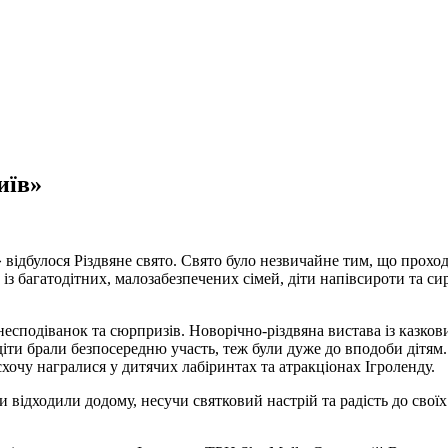
иїв»
» відбулося Різдвяне свято. Свято було незвичайне тим, що прохо
в із багатодітних, малозабезпечених сімей, діти напівсироти та 
есподіванок та сюрпризів. Новорічно-різдвяна вистава із казков
х діти брали безпосередню участь, теж були дуже до вподоби дітям
очу награлися у дитячих лабіринтах та атракціонах Ігроленду.
и відходили додому, несучи святковий настрій та радість до свої