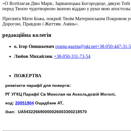
«О Всеблагая Діво Маріє, Зарваницька Богородице, дякую Тобі з
перед Твоєю чудотворною іконою віддаю у руки мою апостольс
Пресвята Мати Божа, покрий Твоїм Материнським Покровом усіх х
Дорогою, Правдою і Життям. Амінь».
редакційна колегія
о. Ігор Онишкевич
oranta-gazeta@ukr.net
+38-050-447-31-
Любов Михайлюк
+38-050-331-73-54
ПОЖЕРТВА
реквізити парафії для пожертв:
РГ УГКЦ Парафії Св Миколая на Аскольдовій Могилі,
код:
20051904
Ощадбанк АТ,
iban: UA543226690000026003300218570