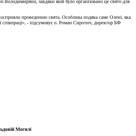
 Володимирівні, завдяки якій було організовано це свято для
 посприяли проведенню свята. Особлива подяка саме Олені, яка
ї співпраці», - підсумовує о. Роман Сиротич, директор БФ
льдовій Могилі