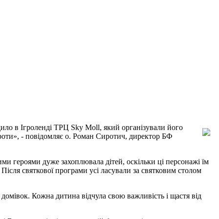
дило в Ігроленді ТРЦ Sky Moll, який організували його
сироти», - повідомляє о. Роман Сиротич, директор БФ
ими героями дуже захоплювала дітей, оскільки ці персонажі їм
. Після святкової програми усі ласували за святковим столом
х домівок. Кожна дитина відчула свою важливість і щастя від