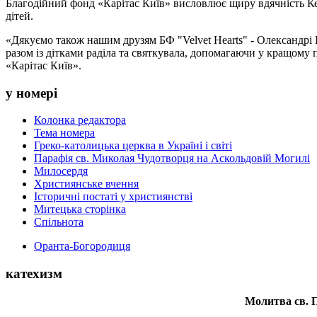
Благодійний фонд «Карітас Київ» висловлює щиру вдячність Кер
дітей.
«Дякуємо також нашим друзям БФ "Velvet Hearts" - Олександрі Б
разом із дітками раділа та святкувала, допомагаючи у кращому
«Карітас Київ».
у номері
Колонка редактора
Тема номера
Греко-католицька церква в Україні і світі
Парафія св. Миколая Чудотворця на Аскольдовій Могилі
Милосердя
Християнське вчення
Історичні постаті у християнстві
Митецька сторінка
Спільнота
Оранта-Богородиця
катехизм
Молитва св.
П