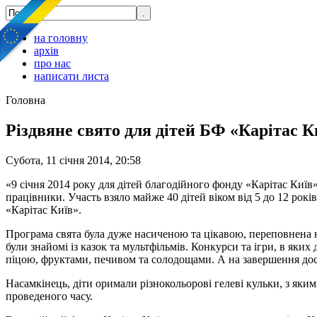
на головну
архів
про нас
написати листа
Головна
Різдвяне свято для дітей БФ «Карітас К
Субота, 11 січня 2014, 20:58
«9 січня 2014 року для дітей благодійного фонду «Карітас Київ
працівники. Участь взяло майже 40 дітей віком від 5 до 12 рокі
«Карітас Київ».
Програма свята була дуже насиченою та цікавою, переповнена н
були знайомі із казок та мультфільмів. Конкурси та ігри, в яки
піцою, фруктами, печивом та солодощами. А на завершення досх
Насамкінець, діти оримали різнокольорові гелеві кульки, з яким
проведеного часу.