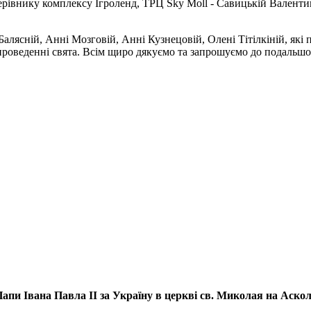
івнику комплексу Ігроленд, ТРЦ Sky Moll - Савицькій Валентині
алясній, Анні Мозговій, Анні Кузнецовій, Олені Тітілкіній, які
 проведенні свята. Всім щиро дякуємо та запрошуємо до подальшо
апи Івана Павла ІІ за Україну
в церкві св. Миколая на Аско