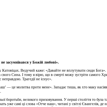
не засумнівався у Божій любові».
 у Катовіцах. Ведучий каже: «Давайте не вплутувати сюди Бога». 
свого Сина. І тому я вірю, що в смерті можу зустріти самого Хри
є неправдою. Трагедії не існує».
аш’ — це молитва проти мене». Западає тиша, як хто маку насі
…
ої боротьби, великого приховування. У перші століття то була т
чать уже самі ці слова «Отче наш», читані у світлі Євангелія, де