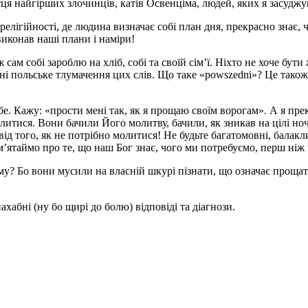
 Отця найгірших злочинців, катів Освенціма, людей, яких я засуд
лігійності, де людина визначає собі план дня, прекрасно знає, чог
виконав наші плани і наміри!
сам собі зароблю на хліб, собі та своїй сім’ї. Ніхто не хоче бу
ені польське тлумачення цих слів. Що таке «powszedni»? Це також 
бе. Кажу: «прости мені так, як я прощаю своїм ворогам». А я пр
литися. Вони бачили Його молитву, бачили, як зникав на цілі ночі
від того, як не потрібно молитися! Не будьте багатомовні, балакл
’ятаймо про те, що наш Бог знає, чого ми потребуємо, перш ніж
у? Бо вони мусили на власній шкурі пізнати, що означає прощати
хабні (ну бо щирі до болю) відповіді та діагнози.