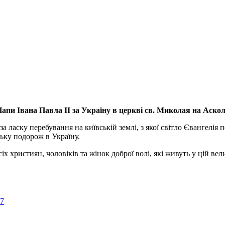
апи Івана Павла ІІ за Україну
в церкві св. Миколая на Аско
а ласку перебування на київській землі, з якої світло Євангелія 
ьку подорож в Україну.
ристиян, чоловіків та жінок доброї волі, які живуть у цій велик
57