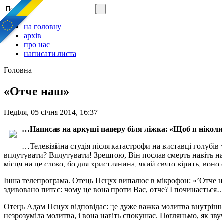
на головну
архів
про нас
написати листа
Головна
«Отче наш»
Неділя, 05 січня 2014, 16:37
…Написав на аркуші паперу біля ліжка: «Щоб я ніколи 
…Телевізійна студія після катастрофи на виставці голубів
вплутувати? Вплутувати! Зрештою, Він послав смерть навіть на 
місця на це слово, бо для християнина, який свято вірить, воно 
Інша телепрограма. Отець Пєцух випалює в мікрофон: «’Отче н
здивовано питає: чому це вона проти Вас, отче? І починається
Отець Адам Пєцух відповідає: це дуже важка молитва внутрішнь
незрозуміла молитва, і вона навіть спокушає. Погляньмо, як зву