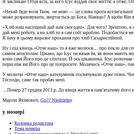
Я закликаю Отця всіх, за кого Ісус віддав своє життя: а отже,
«Нехай буде воля Твоя, не моя» — це слова проти всезагальної ре
може розраховувати, звертається до Бога. Навіщо? А щоби Він 
«Хліб наш насущний дай нам сьогодні». Для чого? Зрештою, я ж 
дай мені роботу, а на хліб то я сам собі зароблю. Подобається м
Я бачу в цьому виразне прохання про хліб Євхаристійний.
Ну і під кінець «Отче наш» то я вже молюся… про пекло для се
самим апостолам. Цікаво, що Ісус не казав їм, як вони мають мо
вони самі Його про це спитали. Й ось цікавинка: Ісус розпочав 
перш ніж ви Його про це попросите. Молячись «Отче наш», пам
У молитві «Отче наш» катехуменів посвячували дуже пізно. Чом
Господи, саме так пробач мені.
…Помер 27 грудня 2013 р. До кінця життя я пам’ятатиму його на
Мартін Якімович,
Go?? Niedzielny
у номері
Колонка редактора
Тема номера
Греко-католицька церква в Україні і світі