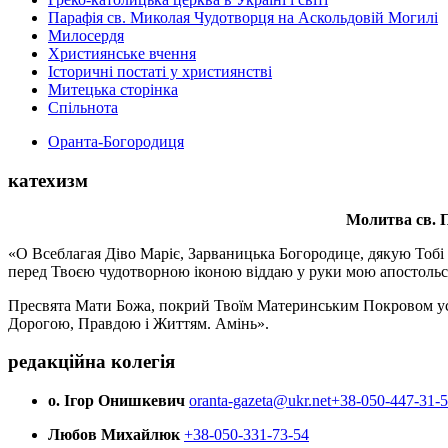
Парафія св. Миколая Чудотворця на Аскольдовій Могилі
Милосердя
Християнське вчення
Історичні постаті у християнстві
Митецька сторінка
Спільнота
Оранта-Богородиця
катехизм
Молитва св.
П
«О Всеблагая Діво Маріє, Зарваницька Богородице, дякую Тобі з
перед Твоєю чудотворною іконою віддаю у руки мою апостольс
Пресвята Мати Божа, покрий Твоїм Материнським Покровом усіх х
Дорогою, Правдою і Життям. Амінь».
редакційна колегія
о. Ігор Онишкевич
oranta-gazeta@ukr.net
+38-050-447-31-
Любов Михайлюк
+38-050-331-73-54