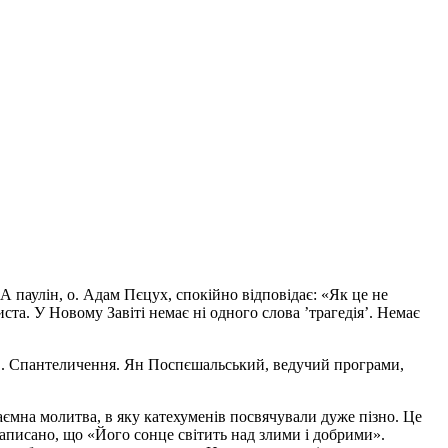
А паулін, о. Адам Пєцух, спокійно відповідає: «Як це не
ста. У Новому Завіті немає ні одного слова ’трагедія’. Немає
яв. Спантеличення. Ян Поспєшальський, ведучий програми,
аємна молитва, в яку катехуменів посвячували дуже пізно. Це
 написано, що «Його сонце світить над злими і добрими».