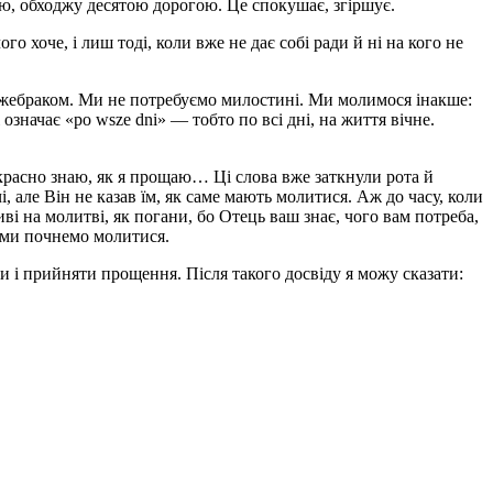
жую, обходжу десятою дорогою. Це спокушає, згіршує.
о хоче, і лиш тоді, коли вже не дає собі ради й ні на кого не
ти жебраком. Ми не потребуємо милостині. Ми молимося інакше:
означає «po wsze dni» — тобто по всі дні, на життя вічне.
екрасно знаю, як я прощаю… Ці слова вже заткнули рота й
, але Він не казав їм, як саме мають молитися. Аж до часу, коли
иві на молитві, як погани, бо Отець ваш знає, чого вам потреба,
 ми почнемо молитися.
 і прийняти прощення. Після такого досвіду я можу сказати: