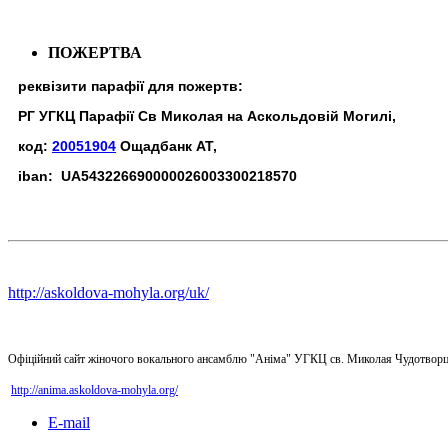
ПОЖЕРТВА
реквізити парафії для пожертв:
РГ УГКЦ Парафії Св Миколая на Аскольдовій Могилі,
код:
20051904
Ощадбанк АТ,
iban: UA543226690000026003300218570
http://askoldova-mohyla.org/uk/
Офіційний сайт жіночого вокального ансамблю "Аніма" УГКЦ св. Миколая Чудотворц
http://anima.askoldova-mohyla.org/
E-mail