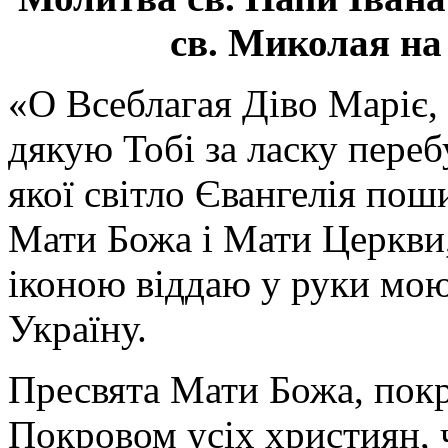
св. Миколая на
«О Всеблагая Діво Маріє,
дякую Тобі за ласку перебу
якої світло Євангелія поши
Мати Божа і Мати Церкви
іконою віддаю у руки мою
Україну.
Пресвята Мати Божа, пок
Покровом усіх християн, ч