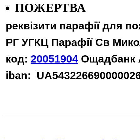
ПОЖЕРТВА
реквізити парафії для п
РГ УГКЦ Парафії Св Мико
код:
20051904
Ощадбанк 
iban: UA54322669000002