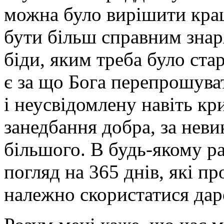
можна було вирішити кращ
бути більш справним знар
біди, яким треба було ста
є за що Бога перепрошуват
і неусвідомлену навіть кри
занедбання добра, за неви
більшого. В будь-якому ра
погляд на 365 днів, які п
належно скористатися дар