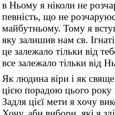
в Ньому я ніколи не розча
певність, що не розчарую
майбутньому. Тому я всту
яку залишив нам св. Ігнат
це залежало тільки від теб
все залежало тільки від Н
Як людина віри і як свяще
цією порадою цього року 
Задля цієї мети я хочу ви
Хочу, аби вибори, які я з