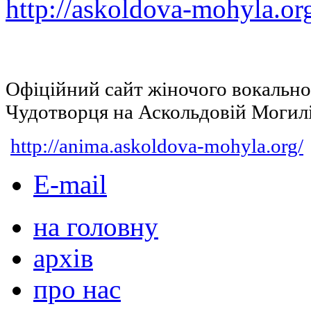
http://askoldova-mohyla.or
Офіційний сайт жіночого вокальн
Чудотворця на Аскольдовій Могил
http://anima.askoldova-mohyla.org/
E-mail
на головну
архів
про нас