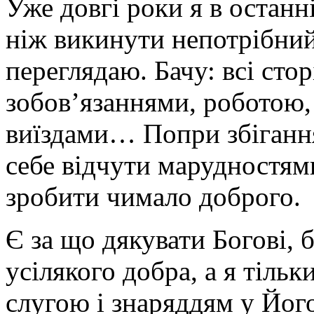
Уже довгі роки я в останн
ніж викинути непотрібний
переглядаю. Бачу: всі сто
зобов’язаннями, роботою,
виїздами… Попри збігання 
себе відчути марудностям
зробити чимало доброго.
Є за що дякувати Богові, 
усілякого добра, а я тіл
слугою і знаряддям у Його