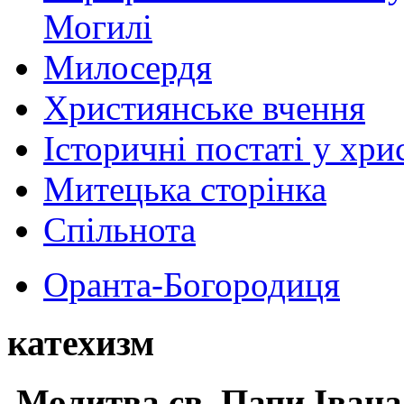
Могилі
Милосердя
Християнське вчення
Історичні постаті у хри
Митецька сторінка
Спільнота
Оранта-Богородиця
катехизм
Молитва св.
Папи Івана