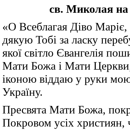
св. Миколая на
«О Всеблагая Діво Маріє,
дякую Тобі за ласку перебу
якої світло Євангелія поши
Мати Божа і Мати Церкви
іконою віддаю у руки мою
Україну.
Пресвята Мати Божа, пок
Покровом усіх християн, ч