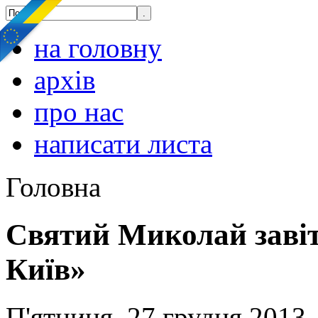
на головну
архів
про нас
написати листа
Головна
Святий Миколай завіт
Київ»
П'ятниця, 27 грудня 2013,