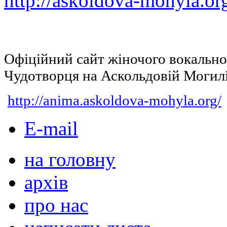
http://askoldova-mohyla.or
Офіційний сайт жіночого вокальн
Чудотворця на Аскольдовій Могил
http://anima.askoldova-mohyla.org/
E-mail
на головну
архів
про нас