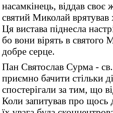
насамкінець, віддав своє ж
святий Миколай врятував 
Ця вистава піднесла настрі
бо вони вірять в святого 
добре серце.
Пан Святослав Сурма - св
приємно бачити стільки ді
спостерігали за тим, що в
Коли запитував про щось д
їх увага була сконцентрова