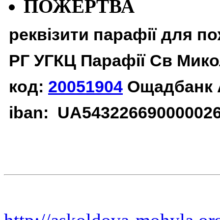
ПОЖЕРТВА
реквізити парафії для п
РГ УГКЦ Парафії Св Мико
код:
20051904
Ощадбанк 
iban: UA54322669000002