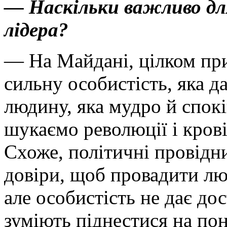
— Наскільки важливо дл
лідера?
— На Майдані, цілком при
сильну особистість, яка д
людину, яка мудро й спок
шукаємо революції і крові
Схоже, політичні провідн
довіри, щоб провадити люд
але особистість не дає до
зуміють піднестися на пон