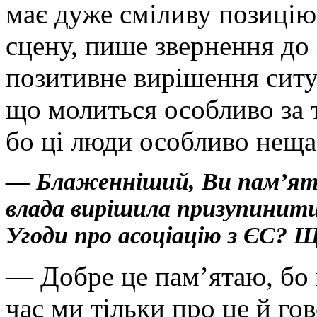
має дуже сміливу позицію.
сцену, пише звернення до 
позитивне вирішення ситу
що молиться особливо за т
бо ці люди особливо нещас
— Блаженніший, Ви пам’ят
влада вирішила призупинити
Угоди про асоціацію з ЄС? Щ
— Добре це пам’ятаю, бо 
час ми тільки про це й го