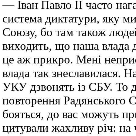
— Іван Павло ІІ часто нага
система диктатури, яку м
Союзу, бо там також люде
виходить, що наша влада д
це аж прикро. Мені непри
влада так знеславилася. На
УКУ дзвонять із СБУ. То 
повторення Радянського 
бояться, до вас можуть п
цитували жахливу річ: на 