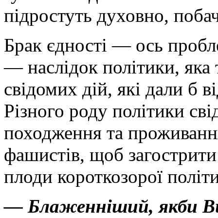
підростуть духовно, поба
Брак єдності — ось проб­л
— наслідок політики, яка 
свідомих дій, які дали б 
Різного роду політики св
походження та проживанн
фашистів, щоб загострити
плоди короткозорої політ
— Блаженніший, якби Ви