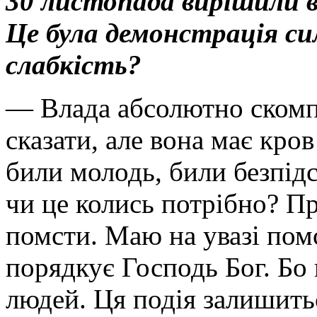
30 листопада вирішили 
Це була демонстрація сил
слабкість?
— Влада абсолютно скомп
сказати, але вона має кров
били молодь, били безпідс
чи це колись потрібно? Пр
помсти. Маю на увазі помс
порядкує Господь Бог. Бо
людей. Ця подія залишитьс