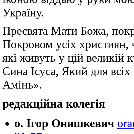
Україну.
Пресвята Мати Божа, пок
Покровом усіх християн, ч
які живуть у цій великій к
Сина Ісуса, Який для всі
Амінь».
редакційна колегія
о. Ігор Онишкевич
ora