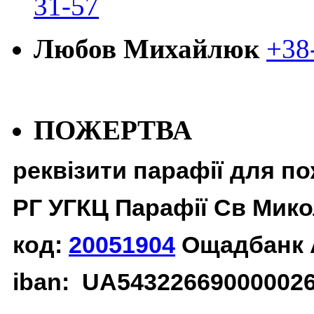
31-57
Любов Михайлюк
+38
ПОЖЕРТВА
реквізити парафії для п
РГ УГКЦ Парафії Св Мико
код:
20051904
Ощадбанк 
iban: UA54322669000002