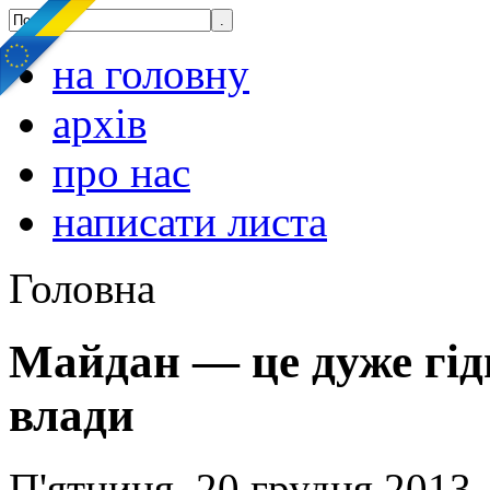
на головну
архів
про нас
написати листа
Головна
Майдан — це дуже гідн
влади
П'ятниця, 20 грудня 2013,