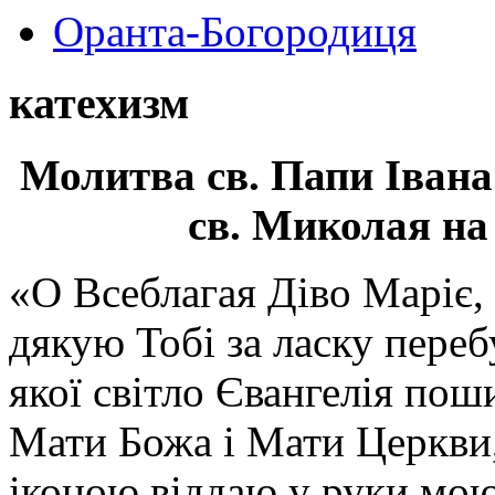
Оранта-Богородиця
катехизм
Молитва св.
Папи Івана
св. Миколая на
«О Всеблагая Діво Маріє,
дякую Тобі за ласку перебу
якої світло Євангелія поши
Мати Божа і Мати Церкви
іконою віддаю у руки мою