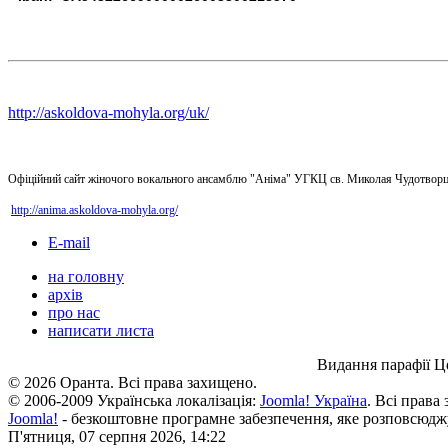
http://askoldova-mohyla.org/uk/
Офіційний сайт жіночого вокального ансамблю "Аніма" УГКЦ св. Миколая Чудотворц
http://anima.askoldova-mohyla.org/
E-mail
на головну
архів
про нас
написати листа
Видання парафії Ц
© 2026 Оранта. Всі права захищено.
© 2006-2009 Українська локалізація:
Joomla! Україна
. Всі права
Joomla!
- безкоштовне програмне забезпечення, яке розповсюдж
П'ятниця, 07 серпня 2026, 14:22