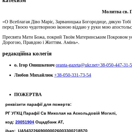
катехизм
Молитва св.
П
«О Всеблагая Діво Маріє, Зарваницька Богородице, дякую Тобі з
перед Твоєю чудотворною іконою віддаю у руки мою апостольс
Пресвята Мати Божа, покрий Твоїм Материнським Покровом усіх х
Дорогою, Правдою і Життям. Амінь».
редакційна колегія
о. Ігор Онишкевич
oranta-gazeta@ukr.net
+38-050-447-31-
Любов Михайлюк
+38-050-331-73-54
ПОЖЕРТВА
реквізити парафії для пожертв:
РГ УГКЦ Парафії Св Миколая на Аскольдовій Могилі,
код:
20051904
Ощадбанк АТ,
iban: UA543226690000026003300218570