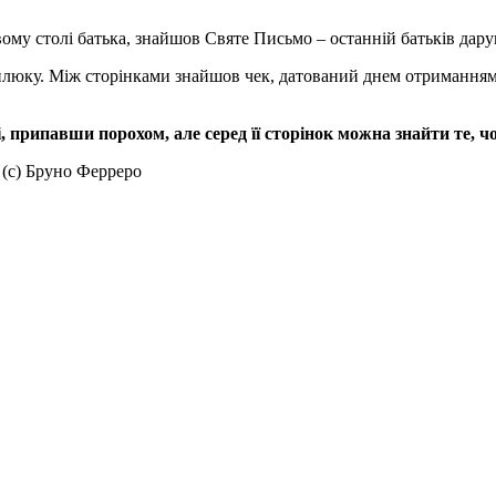
ому столі батька, знайшов Святе Письмо – останній батьків дару
люку. Між сторінками знайшов чек, датований днем отриманням 
 припавши порохом, але серед її сторінок можна знайти те, ч
 (с) Бруно Ферреро