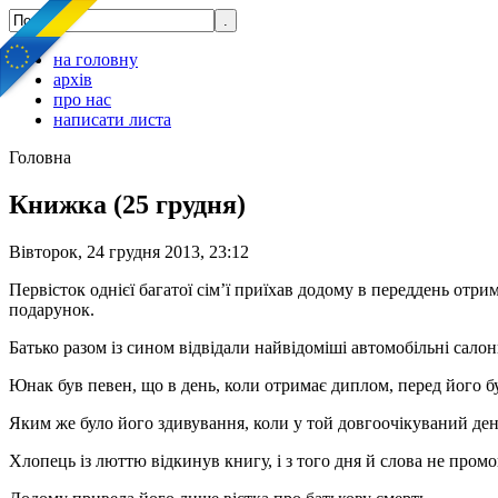
на головну
архів
про нас
написати листа
Головна
Книжка (25 грудня)
Вівторок, 24 грудня 2013, 23:12
Первісток однієї багатої сім’ї приїхав додому в переддень отр
подарунок.
Батько разом із сином відвідали найвідоміші автомобільні сало
Юнак був певен, що в день, коли отримає диплом, перед його б
Яким же було його здивування, коли у той довгоочікуваний ден
Хлопець із люттю відкинув книгу, і з того дня й слова не промо