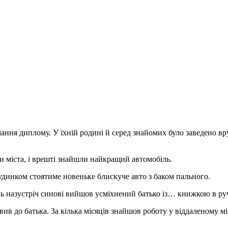
имання диплому. У їхній родині й серед знайомих було заведено 
ни міста, і врешті знайшли найкращий автомобіль.
удинком стоятиме новеньке блискуче авто з баком пального.
ь назустріч синові вийшов усміхнений батько із… книжкою в руч
вив до батька. За кілька місяців знайшов роботу у віддаленому мі