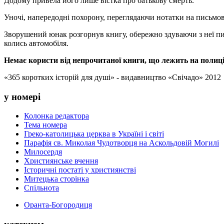
Додому привела його лише вістка про батькову смерть.
Уночі, напередодні похорону, переглядаючи нотатки на письмов
Зворушений юнак розгорнув книгу, обережно здуваючи з неї пи
колись автомобіля.
Немає користи від непрочитаної книги, що лежить на полиці,
«365 коротких історій для душі» - видавництво «Свічадо» 2012
у номері
Колонка редактора
Тема номера
Греко-католицька церква в Україні і світі
Парафія св. Миколая Чудотворця на Аскольдовій Могилі
Милосердя
Християнське вчення
Історичні постаті у християнстві
Митецька сторінка
Спільнота
Оранта-Богородиця