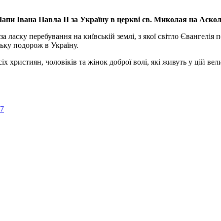
апи Івана Павла ІІ за Україну
в церкві св. Миколая на Аско
а ласку перебування на київській землі, з якої світло Євангелія 
ьку подорож в Україну.
ристиян, чоловіків та жінок доброї волі, які живуть у цій велик
57