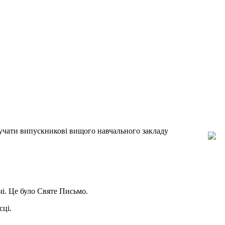
вручати випускникові вищого навчального закладу
і. Це було Святе Письмо.
сці.