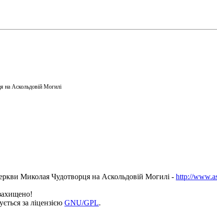
я на Аскольдовій Могилі
еркви Миколая Чудотворця на Аскольдовій Могилі -
http://www.a
 захищено!
ується за ліцензією
GNU/GPL
.