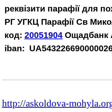
реквізити парафії для п
РГ УГКЦ Парафії Св Мико
код:
20051904
Ощадбанк 
iban: UA54322669000002
http://askoldova-mohyla.or