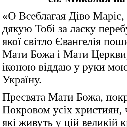
«О Всеблагая Діво Маріє,
дякую Тобі за ласку перебу
якої світло Євангелія поши
Мати Божа і Мати Церкви
іконою віддаю у руки мою
Україну.
Пресвята Мати Божа, пок
Покровом усіх християн, ч
які живуть у цій великій к