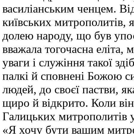
василіанським ченцем. Від
київських митрополитів, 
долею народу, що був упо
вважала тогочасна еліта, 
уваги і служіння такої зд
палкі й сповнені Божою си
людей, до своєї пастви, я
щиро й відкрито. Коли він
Галицьких митрополитів у 
«Я хочу бути вашим митро