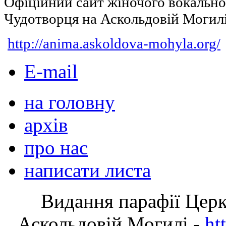
Офіційний сайт жіночого вокальн
Чудотворця на Аскольдовій Могил
http://anima.askoldova-mohyla.org/
E-mail
на головну
архів
про нас
написати листа
Видання парафії Цер
Аскольдовій Могилі -
ht