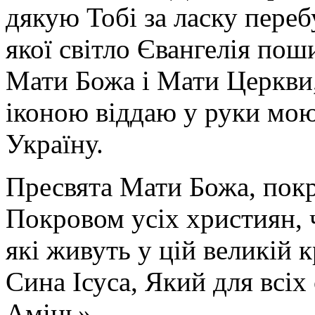
дякую Тобі за ласку перебу
якої світло Євангелія поши
Мати Божа і Мати Церкви
іконою віддаю у руки мою
Україну.
Пресвята Мати Божа, пок
Покровом усіх християн, ч
які живуть у цій великій к
Сина Ісуса, Який для всі
Амінь».