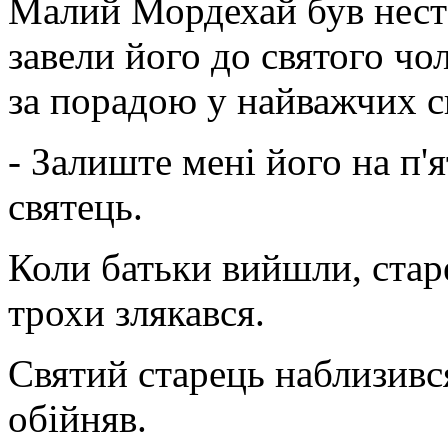
Малий Мордехай був нест
завели його до святого чол
за порадою у найважчих с
- Залиште мені його на п'
святець.
Коли батьки вийшли, стар
трохи злякався.
Святий старець наблизився
обійняв.