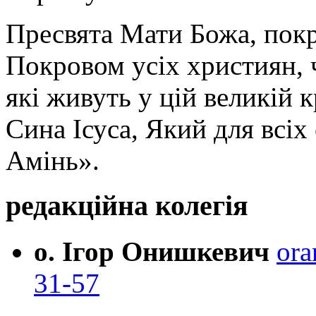
Пресвята Мати Божа, пок
Покровом усіх християн, ч
які живуть у цій великій к
Сина Ісуса, Який для всі
Амінь».
редакційна колегія
о. Ігор Онишкевич
ora
31-57