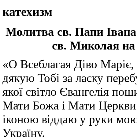
катехизм
Молитва св.
Папи Івана
св. Миколая на
«О Всеблагая Діво Маріє,
дякую Тобі за ласку перебу
якої світло Євангелія поши
Мати Божа і Мати Церкви
іконою віддаю у руки мою
Україну.