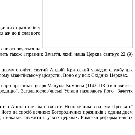
одичних празників у
я аж до її славного
в не основується на
ить також і празник Зачаття, який наша Церква святкує 22 (9)
У цьому столітті святий Андрій Критський укладає службу для
лому візантійському цісарстві. Воно є у всіх Східних Церквах.
ї про празники цісаря Мануїла Комнена (1143-1181) він зветься
родицю". Загальнослов'янські Устави називають його "Зачаття
вятою Анною почала називати Непорочним зачаттям Пресвятої
 його на спосіб великих Богородичних празників з одним днем
 і наказав служити її у всіх церквах. Римська реформа наших