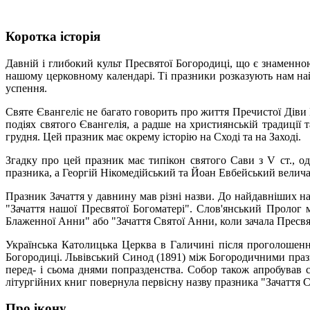
Коротка історія
Давній і глибокий культ Пресвятої Богородиці, що є знаменно
нашому церковному календарі. Ті празники розказують нам найв
успення.
Святе Євангеліє не багато говорить про життя Пречистої Діви 
подіях святого Євангелія, а радше на християнській традиції
грудня. Цей празник має окрему історію на Сході та на Заході.
Згадку про цей празник має типікон святого Сави з V ст., о
празника, а Георгій Нікомедійський та Йоан Евбейський величают
Празник Зачаття у давнину мав різні назви. До найдавніших на
"Зачаття нашої Пресвятої Богоматері". Слов'янський Пролог 
Блаженної Анни" або "Зачаття Святої Анни, коли зачала Пресв
Українська Католицька Церква в Галичині після проголошен
Богородиці. Львівський Синод (1891) між Богородичними праз
перед- і сьома днями попразденства. Собор також апробував 
літургійних книг повернула первісну назву празника "Зачаття 
Про ікону