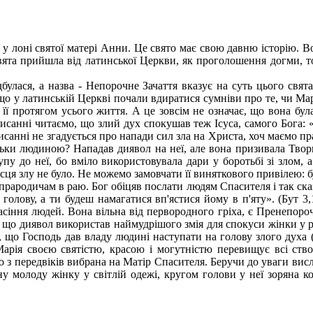
 у лоні святої матері Анни. Це свято має свою давню історію. В
 свята прийшла від латинської Церкви, як проголошення догми, 
булася, а назва - Непорочне Зачаття вказує на суть цього свята
о у латинській Церкві почали вдиратися сумніви про те, чи Марі
 її протягом усього життя. А це зовсім не означає, що вона була
исанні читаємо, що злий дух спокушав теж Ісуса, самого Бога: «
Писанні не згадується про напади сил зла на Христа, хоч маємо пр
ьки людиною? Нападав диявол на неї, але вона призивала Твор
тупу до неї, бо вміло використовувала дари у боротьбі зі злом,
ісця злу не було. Не можемо замовчати її виняткового привілею:
м прародичам в раю. Бог обіцяв послати людям Спасителя і так ск
 голову, а ти будеш намагатися вп'ястися йому в п'яту». (Бут 3
спасіння людей. Вона вільна від первородного гріха, є Пренепороч
 те, що диявол використав наймудрішого змія для спокуси жінки у
 що Господь дав владу людині наступати на голову злого духа (по
Марія своєю святістю, красою і могутністю перевищує всі створ
о з передвіків вибрана на Матір Спасителя. Беручи до уваги висл
ну молоду жінку у світлій одежі, кругом голови у неї зоряна кор