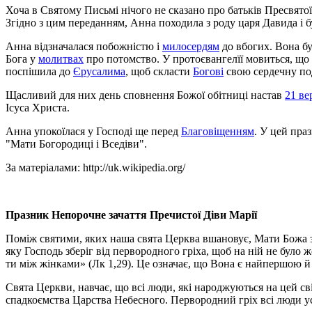
Хоча в Святому Письмі нічого не сказано про батьків Пресвятої
Згідно з цим переданням, Анна походила з роду царя Давида і б
Анна відзначалася побожністю і
милосердям
до вбогих. Вона б
Бога у
молитвах
про потомство. У протоєвангелїї мовиться, що
поспішила до
Єрусалима
, щоб скласти
Богові
свою сердечну подя
Щасливий для них день сповнення Божої обітниці настав
21 ве
Ісуса Христа.
Анна упокоїлася у Господі ще перед
Благовіщенням
. У цей пра
"Мати Богородиці і Вседіви".
За матеріалами: http://uk.wikipedia.org/
Празник Непорочне зачаття Пречистої Діви Марії
Поміж святими, яких наша свята Церква вшановує, Мати Божа за
яку Господь зберіг від первородного гріха, щоб на ній не було
ти між жінками» (Лк 1,29). Це означає, що Вона є найпершою й
Свята Церкви, навчає, що всі люди, які народжуються на цей сві
спадкоємства Царства Небесного. Первородний гріх всі люди ус