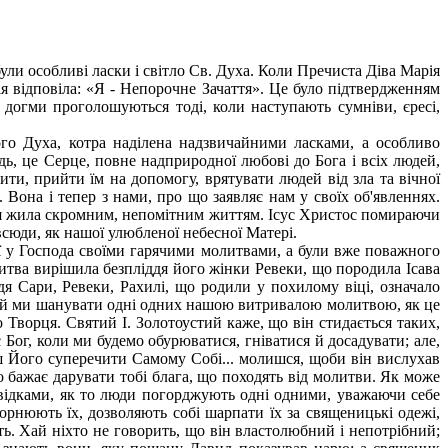
ли особливі ласки і світло Св. Духа. Коли Пречиста Діва Марія
ія відповіла: «Я - Непорочне Зачаття». Це було підтвердженням
 догми проголошуються тоді, коли наступають сумніви, єресі,
о Духа, котра наділена надзвичайними ласками, а особливо
ь, це Серце, повне надприродної любові до Бога і всіх людей,
ити, прийти їм на допомогу, врятувати людей від зла та вічної
. Вона і тепер з нами, про що заявляє нам у своїх об'явленнях.
арія жила скромним, непомітним життям. Ісус Христос помираючи
 всюди, як нашої улюбленої небесної Матері.
 у Господа своїми гарячими молитвами, а були вже поважного
литва вирішила безпліддя його жінки Ревеки, що породила Ісава
ліддя Сари, Ревеки, Рахилі, що родили у похилому віці, означало
ося й ми шанувати одні одних нашою витривалою молитвою, як це
о Творця. Святий І. Золотоустий каже, що він стидається таких,
 Бог, коли ми будемо обурюватися, гніватися й досадувати; але,
лиш Його суперечити Самому Собі... молишся, щоби він вислухав
о бажає дарувати тобі блага, що походять від молитви. Як може
и свідками, як то люди погорджують одні одними, уважаючи себе
рнюють їх, дозволяють собі шарпати їх за священицькі одежі,
ь. Хай ніхто не говорить, що він властолюбний і непотрібний;