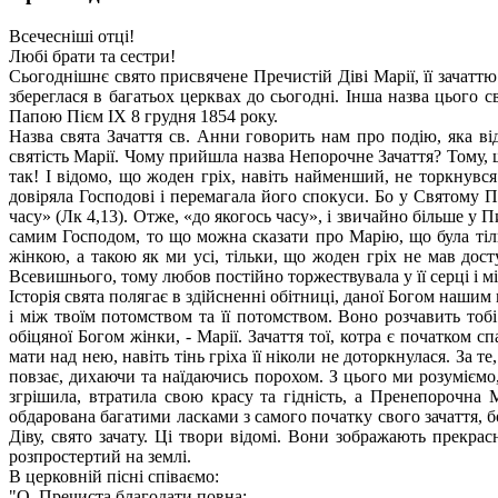
Всечесніші отці!
Любі брати та сестри!
Сьогоднішнє свято присвячене Пречистій Діві Марії, її зачаттю
збереглася в багатьох церквах до сьогодні. Інша назва цього
Папою Пієм IX 8 грудня 1854 року.
Назва свята Зачаття св. Анни говорить нам про подію, яка від
святість Марії. Чому прийшла назва Непорочне Зачаття? Тому, щ
так! І відомо, що жоден гріх, навіть найменший, не торкнувся
довіряла Господові і перемагала його спокуси. Бо у Святому П
часу» (Лк 4,13). Отже, «до якогось часу», і звичайно більше у 
самим Господом, то що можна сказати про Марію, що була тіл
жінкою, а такою як ми усі, тільки, що жоден гріх не мав дос
Всевишнього, тому любов постійно торжествувала у її серці і м
Історія свята полягає в здійсненні обітниці, даної Богом наши
і між твоїм потомством та її потомством. Воно розчавить тобі
обіцяної Богом жінки, - Марії. Зачаття тої, котра є початком 
мати над нею, навіть тінь гріха її ніколи не доторкнулася. За
повзає, дихаючи та наїдаючись порохом. З цього ми розуміємо,
згрішила, втратила свою красу та гідність, а Пренепорочна 
обдарована багатими ласками з самого початку свого зачаття, б
Діву, свято зачату. Ці твори відомі. Вони зображають прекрас
розпростертий на землі.
В церковній пісні співаємо:
"О, Пречиста благодати повна: