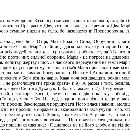
 про Непорочне Зачаття розвивалось досить повільно, потрібні бу
та запитала Прекрасну Діву, хто вона така, то Пречиста Діва Мар
го сумніву ніколи не було, бо називаємо її: Пренепорочна. А
блена дочка Бога Отця, Мати Божого Сина, Обручниця Святог
 чисте Серце Марії - найвища досконалість, яку створив Господ
би всіх людей: терпить із терплячими і робить все, щоб їх потіш
ібно проти них сильної оборони. Марія - це погроза на дияволів
ня, молитву, жертву і піст. За час свого перебування на землі М
ми віримо, що в третьому тисячолітті ім'я Марії прославлятиметься
 цю, що ми називаємо Богородицею. Йоаким і Анна випросили її
просити у Бога різних дарів. Ісаак молився двадцять років і мо
да ... не розголошувати гріхів братії» п.9). А разом з тим, безп
 а дією Святого Духа (св. І. Золот., там же, п.7). Тому, вчім
тензій, не докоряв Богові, але всю свою надію поклав у любові д
їм, що у мене є Бог. Не тоді, людино, вони пізнають, що у нас є
 коли ти просиш Законодавця порушувати Його власні закони, мо
шся і не просиш, а ображаєш Законодавця та засмучуєш Того, хт
є тебе почути?» (св. І. Золот., там же п.11). А у наші часи м
а, щоб «помстився ворогам...». Противляться священикам, очо
до пошани священика: «Я дивлюся не на його злобу, а на гідніст