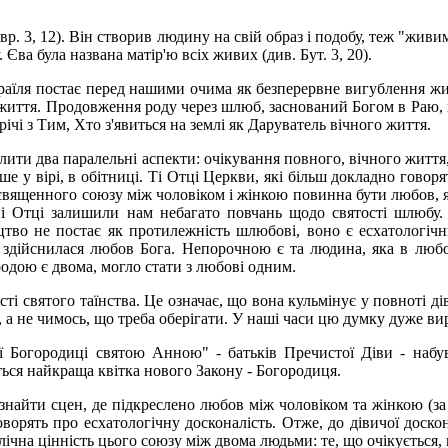
Євр. 3, 12). Він створив людину на свій образ і подобу, теж "живим
Єва була названа матір'ю всіх живих (див. Бут. 3, 20).
зраїля постає перед нашими очима як безперервне вигублення жит
а життя. Продовження роду через шлюб, заснований Богом в Раю, в
ічі з Тим, Хто з'явиться на землі як Даруватель вічного життя.
ділити два паралельні аспекти: очікування повного, вічного житт
 у вірі, в обітниці. Ті Отці Церкви, які більш докладно говор
вященного союзу між чоловіком і жінкою повинна бути любов, я
дні Отці залишили нам небагато повчань щодо святості шлюбу. 
вицтво не постає як протилежність шлюбові, воно є есхатолог
й здійснилася любов Бога. Непорочною є та людина, яка в любо
родою є двома, могло стати з любові одним.
ті святого таїнства. Це означає, що вона кульмінує у повноті д
, а не чимось, що треба оберігати. У наші часи цю думку дуже 
ої Богородиці святою Анною" - батьків Пречистої Діви - набу
ться найкраща квітка нового Закону - Богородиця.
знайти сцен, де підкреслено любов між чоловіком та жінкою (за
оворять про есхатологічну досконалість. Отже, до дівичої доск
лічна цінність цього союзу між двома людьми: те, що очікується, 