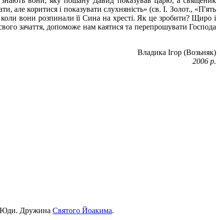
й знають вони, яку пошану Давид показував царю; а священик
 але коритися і показувати слухняність» (св. І. Золот., «П'ять
, коли вони розпинали її Сина на хресті. Як це зробити? Щиро і
 свого зачаття, допоможе нам каятися та перепрошувати Господа
Владика Ігор (Возьняк)
2006 р.
і Юди. Дружина
Святого Йоакима
.