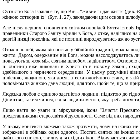
Сутністю Бога Ізраїля є те, що Він - "живий" і дає життя (див. 
жінкою сотворив їх" (Бут. 1, 27), закладаючи цим основи шлюбу. 
Але після перших, сповнених світлом оповідей Буття історія І
праведники Старого Завіту вірили в Бога, а отже, надіялися н
довгій низці поколінь, які не повинні вироджуватись аж до зустр
Отож в шлюбі, яким він постає у біблійній традиції, можна ви
життя. Даром, одержаним від Бога, можна насолоджуватись лише
показують зв'язок між святим шлюбом та дівицтвом. Основою с
ці обітниці вже виконані в Христі та в новому Законі, схі
здебільшого з чернечого середовища. У цьому розумінні ді
цілісною, людиною, яка досягла есхатологічного стану, в які
чоловіком та жінкою дана людині, для того, щоби те, що за при
Людська любов є єдиною здатністю людини, піднятою до гіднос
Дівицтво, таким чином, є для людини метою, яку треба досягти
Якщо взяти до уваги ці міркування, ікона "Зачаття Пресвят
представниками старозавітної духовності. Саме від них народи
У цьому контексті можемо також зрозуміти, чому на іконах не 
зображені в обіймах один одного). Постаті святих на іконах г
райського спокою, звичну для східних ікон. Відчувається симво