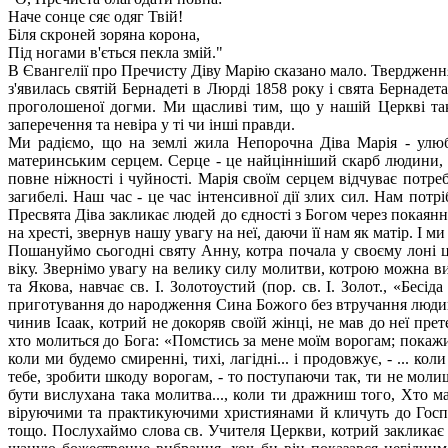
Наче сонце сяє одяг Твій!
Біля скроней зоряна корона,
Під ногами в'ється пекла змій."
В Євангелії про Пречисту Діву Марію сказано мало. Твердження
з'явилась святій Бернадеті в Люрді 1858 року і свята Бернаде
проголошеної догми. Ми щасливі тим, що у нашій Церкві тако
заперечення та невіра у ті чи інші правди.
Ми радіємо, що на землі жила Непорочна Діва Марія - улю
материнським серцем. Серце - це найцінніший скарб людини, а
повне ніжності і чуйності. Марія своїм серцем відчуває потре
загибелі. Наш час - це час інтенсивної дії злих сил. Нам потр
Пресвята Діва закликає людей до єдності з Богом через покаян
на хресті, звернув нашу увагу на неї, даючи її нам як матір. І 
Пошануймо сьогодні святу Анну, котра почала у своєму лоні
віку. Звернімо увагу на велику силу молитви, котрою можна ви
та Якова, навчає св. І. Золотоустий (пор. св. І. Золот., «Бесі
приготування до народження Сина Божого без втручання людини,
чинив Ісаак, котрий не докоряв своїй жінці, не мав до неї пре
хто молиться до Бога: «Помстись за мене моїм ворогам; покажи 
коли ми будемо смиренні, тихі, лагідні... і продовжує, - ...
тебе, зробити шкоду ворогам, - то поступаючи так, ти не моли
бути вислухана така молитва..., коли ти дражниш того, Хто ма
віруючими та практикуючими християнами й кличуть до Господ
тощо. Послухаймо слова св. Учителя Церкви, котрий закликає 