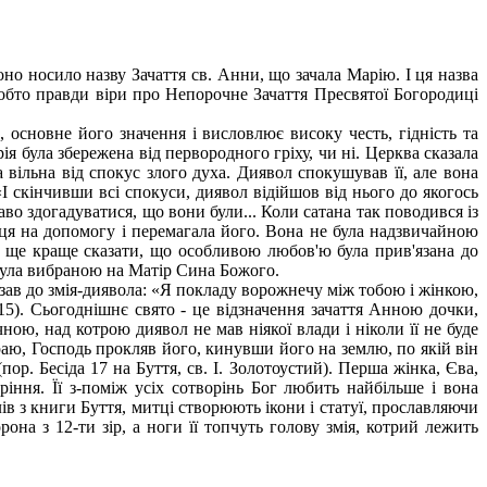
оно носило назву Зачаття св. Анни, що зачала Марію. І ця назва
тобто правди віри про Непорочне Зачаття Пресвятої Богородиці
, основне його значення і висловлює високу честь, гідність та
я була збережена від первородного гріху, чи ні. Церква сказала
 вільна від спокус злого духа. Диявол спокушував її, але вона
І скінчивши всі спокуси, диявол відійшов від нього до якогось
аво здогадуватися, що вони були... Коли сатана так поводився із
ця на допомогу і перемагала його. Вона не була надзвичайною
 а ще краще сказати, що особливою любов'ю була прив'язана до
 була вибраною на Матір Сина Божого.
азав до змія-диявола: «Я покладу ворожнечу між тобою і жінкою,
,15). Сьогоднішнє свято - це відзначення зачаття Анною дочки,
ною, над котрою диявол не мав ніякої влади і ніколи її не буде
 раю, Господь прокляв його, кинувши його на землю, по якій він
р. Бесіда 17 на Буття, св. І. Золотоустий). Перша жінка, Єва,
іння. Її з-поміж усіх сотворінь Бог любить найбільше і вона
ів з книги Буття, митці створюють ікони і статуї, прославляючи
она з 12-ти зір, а ноги її топчуть голову змія, котрий лежить