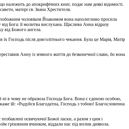
 що належить до апокрифічних книг, подає нам деякі відомості.
авети, матері св. Івана Хрестителя.
їм побожним чоловіком Йоакимом вона наполегливо просила
у від Бога: її молитва вислухана. Щаслива Анна відразу
ку від Божого ангела.
 їх Господь після довголітнього чекання. Була це Марія, Матір
ереставив Анну із земного життя до безконечної слави, бо вона
 ні в чому не образила Господа Бога. Вона є єдиною особою,
 каже їй: «Радуйся Благодатна, Господь з тобою! Благословенна
 позбавлені освячуючої Божої ласки, а разом з цим і
оїм гріховним вчинком, віддали нас під вплив диявола.