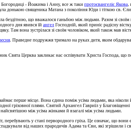
 Богородиці - Йоакима і Анну, все ж таки
протоєвангеліє Якова
,
ула донькою священика Матана з покоління Юди і тіткою св. Єлис
ула бездітною, що вважалося ганьбою між людьми. Разом зі сво
 одного дня явився їй
ангел
Господній, який приніс радісну вістк
ку. Там вона зустрілася зі своїм чоловіком, який також мав віст
ресня
. Праведне подружжя тримало на руках дитя, яким обдарував
зник Свята Церква закликає нас оспівувати Христа Господа, що п
ймає перше місце. Вона єдина поміж усіма людьми, яка ніколи й
 жодної гріховної плями. Святий Архангел Гавриїл у Благовіщенні
 найсвятішою між усіма жінками й взагалі між усіма людьми.
т, перебувають у стані первородного гріха. Це означає, що вони є
падкували від наших прародичів Адама та Єви, які згрішили і св