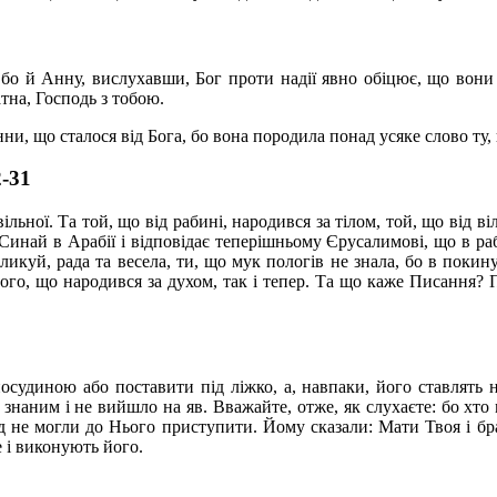
бо й Анну, ви­слухавши, Бог проти надії явно обіцює, що вони
атна, Господь з тобою.
ни, що сталося від Бога, бо вона породила понад усяке слово ту
2-31
ільної. Та той, що від рабині, народився за тілом, той, що від віл
 Синай в Арабії і відповідає теперішньому Єрусалимові, що в ра
куй, рада та весела, ти, що мук пологів не знала, бо в покинуто
 того, що народився за духом, так і тепер. Та що каже Писання?
осудиною або поставити під ліжко, а, навпаки, його ставлять н
знаним і не вийшло на яв. Вважайте, отже, як слухаєте: бо хто ма
д не могли до Нього приступити. Йому сказали: Мати Твоя і брат
е і виконують його.