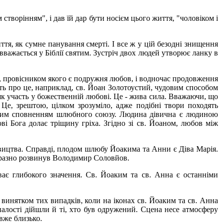
 створінням", і дав їй дар бути носієм цього життя, "чоловіком і
тя, як сумне панування смерті. І все ж у цій безодні знищення
важається у Біблії святим. Зустріч двох людей утворює ланку в
я, провісником якого є подружня любов, і водночас продовження
ять про це, наприклад, св. Йоан Золотоустий, чудовим способом
к участь у божественній любові. Це - жива сила. Вважаючи, що
Це, зрештою, цілком зрозуміло, адже подібні твори походять
ічним сповненням шлюбного союзу. Людина дівична є людиною
ві Бога долає тріщину гріха. Згідно зі св. Йоаном, любов між
івицтва. Справді, плодом шлюбу Йоакима та Анни є Діва Марія.
виразно розвинув Володимир Соловйов.
ває глибокого значення. Св. Йоаким та св. Анна є останніми
 винятком тих випадків, коли на іконах св. Йоаким та св. Анна
оналості дійшли й ті, хто був одружений. Сцена несе атмосферу
вже близько.