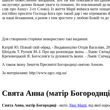
шаную божественне вибрання, хоч би він показався негідним
заслуговує далеко більше уваги та пошани, бо покликаний до ви
слів про Анну» 2-ге Слово). Із життя Марії вчімося мати пошан
постійно просити Господа Бога про такий дар і ми отримаємо й
за наші беззаконня, а разом з тим зростати у любові Божій та д
Для створення сторінки використано такі видання:
Катрій Ю. Пізнай свій обряд. - Видавництво Отців Василіян, 20
Шпідлік Т. Рупнік М.-І. Про що розповідає ікона. - Львів: Свічад
Креховецький Я. Богослов'я та духовність ікони. - Львів: Свічад
А також ікону Зачаття Пресвятої Богородиці святою Анною.
За матеріалами: http://www.ugcc.org.ua/
Свята Анна (матір Богородиці
Свята Анна, матір Богородиці
- мати
Діви Марії
, від якої нар