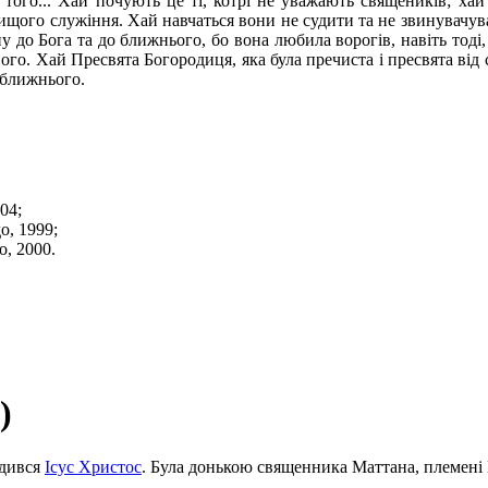
 того... Хай почують це ті, котрі не уважають священиків; ха
щого служіння. Хай навчаться вони не судити та не звинувачувати,
у до Бога та до ближнього, бо вона любила ворогів, навіть тоді
ого. Хай Пресвята Богородиця, яка була пречиста і пресвята від
о ближнього.
04;
о, 1999;
о, 2000.
)
одився
Ісус Христос
. Була донькою священника Маттана, племен