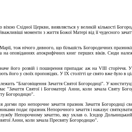
ю віхою Східної Церкви, виявляється у великій кількості Богор
ажливіші моменти з життя Божої Матері від її чудесного зачатт
Марії, тож нічого дивного, що більшість Богородичних празникі
 та на оповіданнях апокрифічних книг перших віків. Сюди належ
дначе його розвій і поширення припадає аж на VIII сторіччя. 
ь його у своїх проповідях. У IX столітті це свято вже було в ці
лежить "Благовіщення Зачаття Святої Богородиці". У конституці
має "Зачаття Святої і Богоматері Анни, коли зачала Святу Бого
яту Богородицю".
ня догми про непорочне зачаття празник Зачаття Богородиці с
никами подає празник Непорочного зачаття і наказує святкувати
службу Непорочному зачаттю, яку уклав о. Ісидор Дольницький,
Святої Анни, коли зачала Пресвяту Богородицю".