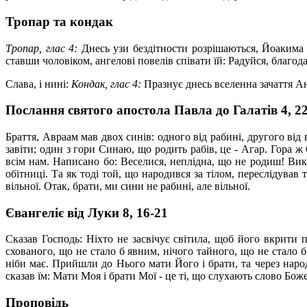
Тропар та кондак
Тропар, глас 4:
Днесь узи бездітности розрішаються, Йоакима 
ставши чоловіком, ангелові повелів співати їй: Радуйся, благод
Слава, і нині:
Кондак, глас 4:
Празнує днесь вселенна зачаття Ан
Послання святого апостола Павла до Галатів 4, 2
Браття, Авраам мав двох синів: одного від рабині, другого від в
завіти; один з гори Синаю, що родить рабів, це - Агар. Гора ж
всім нам. Написано бо: Веселися, неплідна, що не родиш! Викли
обітниці. Та як тоді той, що народився за тілом, переслідував
вільної. Отак, брати, ми сини не рабині, але вільної.
Євангеліє від Луки 8, 16-21
Сказав Господь: Ніхто не засвічує світила, щоб його вкрити п
схованого, що не стало б явним, нічого тайного, що не стало б 
ніби має. Прийшли до Нього мати Його і брати, та через наро
сказав їм: Мати Моя і брати Мої - це ті, що слухають слово Бож
Проповідь