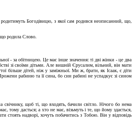
 родитимуть Богодівицю, з якої сам родився неописанний, що,
, що родила Слово.
ьної - за обітницею. Це має інше значення: ті дві жінки - це два
бстві зі своїми дітьми. Але вишній Єрусалим, вільний, він мати
ї більше дітей, ніж у заміжньої. Ми ж, брати, як Ісаак, є діти
 Прожени рабиню та її сина, бо син рабині не успадкує зі сином
а свічнику, щоб ті, що входять, бачили світло. Нічого бо нема
є, тому дасться; а хто не має, візьмуть і те, що йому здається,
и стоять надворі, хочуть побачитись з Тобою. Він у відповідь