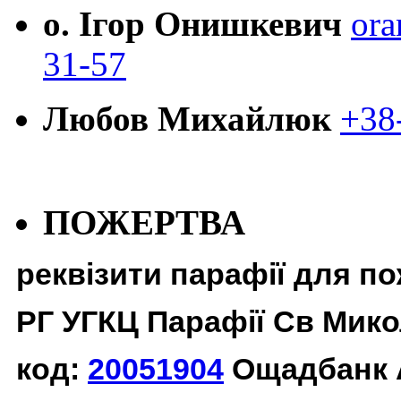
о. Ігор Онишкевич
ora
31-57
Любов Михайлюк
+38
ПОЖЕРТВА
реквізити парафії для п
РГ УГКЦ Парафії Св Мико
код:
20051904
Ощадбанк 