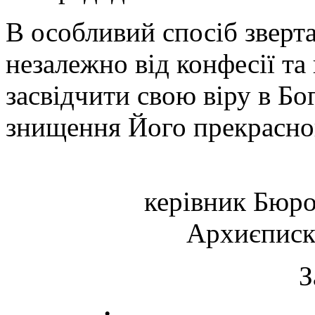
В особливий спосіб зверт
незалежно від конфесії та
засвідчити свою віру в Бо
знищення Його прекрасног
керівник Бюр
Архиєписко
З