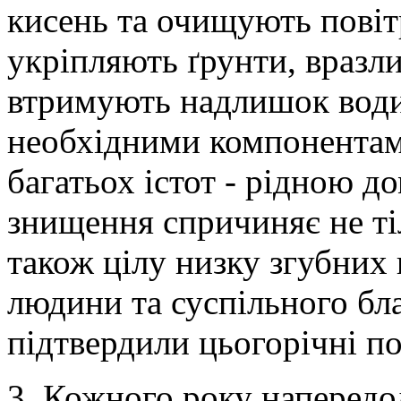
кисень та очищують повіт
укріпляють ґрунти, вразли
втримують надлишок води.
необхідними компонентами
багатьох істот - рідною д
знищення спричиняє не ті
також цілу низку згубних 
людини та суспільного бла
підтвердили цьогорічні по
3. Кожного року напередо