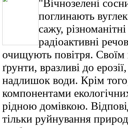
"Вічнозелені сосн
поглинають вуглек
сажу, різноманітні
радіоактивні речо
очищують повітря. Своїм
ґрунти, вразливі до ерозі
надлишок води. Крім того,
компонентами екологічних 
рідною домівкою. Відпові
тільки руйнування природ