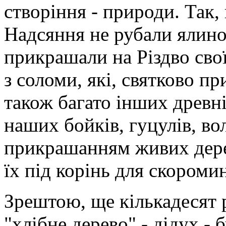
створіння - природи. Так,
Надсяння не рубали ялино
прикрашали на Різдво сво
з соломи, які, святково при
також багато інших древні
наших бойків, гуцулів, во
прикрашанням живих дерев
їх під корінь для скороми
Зрештою, ще кількадесят р
"хлібне дерево" - дідух -