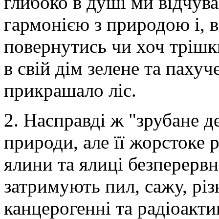
глибоко в душі ми відчув
гармонією з природою і, 
повернутись чи хоч трішк
в свій дім зелене та пахуч
прикрашало ліс.
2. Насправді ж "зрубане д
природи, але її жорстоке 
ялини та ялиці безперервн
затримують пил, сажу, різ
канцерогенні та радіоакт