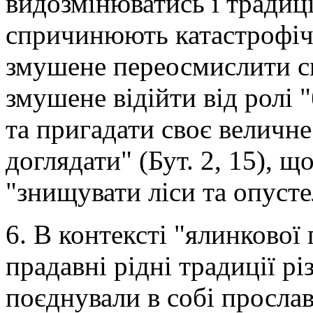
видозмінюватись і традиц
спричинюють катастрофіч
змушене переосмислити св
змушене відійти від ролі 
та пригадати своє величн
доглядати" (Бут. 2, 15), щ
"знищувати ліси та опуст
6. В контексті "ялинково
прадавні рідні традиції рі
поєднували в собі просла