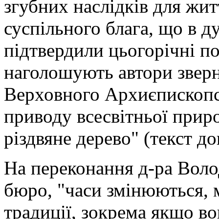
згубних наслідків для жит
суспільного блага, що в д
підтвердили цьогорічні пов
наголошують автори звер
Верховного Архиєпископст
приводу всесвітньої прир
різдвяне дерево" (текст до
На переконання д-ра Вол
бюро, "часи змінюються, 
традиції, зокрема якщо в