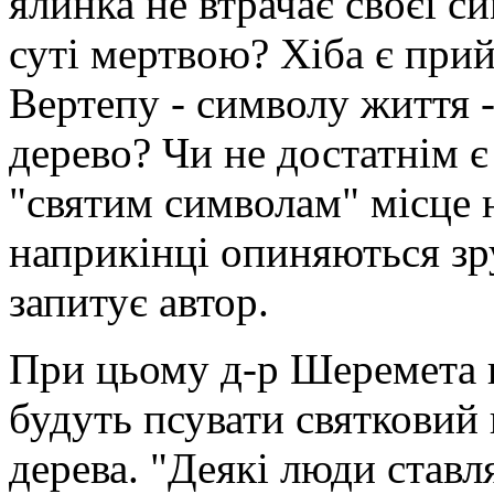
ялинка не втрачає своєї с
суті мертвою? Хіба є прий
Вертепу - символу життя -
дерево? Чи не достатнім є
"святим символам" місце н
наприкінці опиняються зру
запитує автор.
При цьому д-р Шеремета на
будуть псувати святковий 
дерева. "Деякі люди ставл