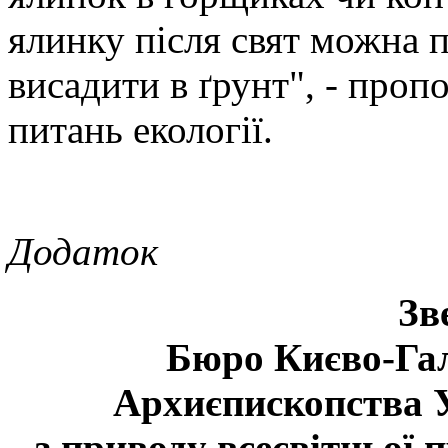
ялинку після свят можна п
висадити в ґрунт", - про
питань екології.
Додаток
Зв
Бюро Києво-Га
Архиєпископства У
з приводу всесвітньої 