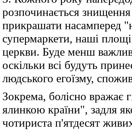
розпочинається знищення 
прикрашати насамперед "н
супермаркети, наші площі,
церкви. Буде менш важливо
оскільки всі будуть прине
людського егоїзму, спожив
Зокрема, болісно вражає г
ялинкою країни", задля як
чотириста п'ятдесят живих