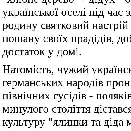
української оселі під час
родину святковий настрій 
пошану своїх прадідів, до
достаток у домі.
Натомість, чужий українс
германських народів прон
північних сусідів - полякі
минулого століття діставс
культуру "ялинки та діда