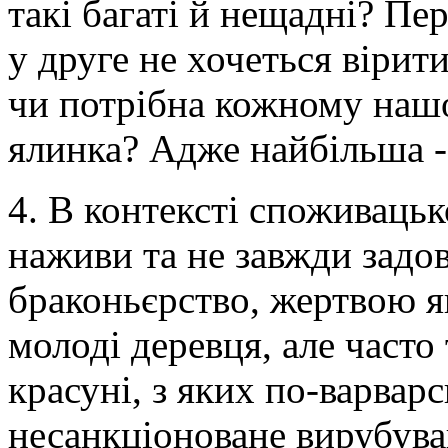
такі багаті й нещадні? Пе
у друге не хочеться вірит
чи потрібна кожному наш
ялинка? Адже найбільша -
4. В контексті споживацьк
наживи та не завжди задо
браконьєрство, жертвою я
молоді деревця, але часто 
красуні, з яких по-варварс
несанкціоноване вирубуван