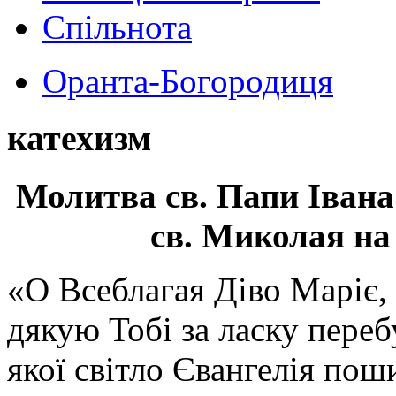
Спільнота
Оранта-Богородиця
катехизм
Молитва св.
Папи Івана
св. Миколая на
«О Всеблагая Діво Маріє,
дякую Тобі за ласку перебу
якої світло Євангелія поши