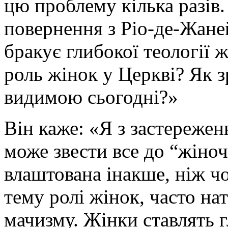
цю проблему кілька разів. 
повернення з Ріо-де-Жане
бракує глибокої теології 
роль жінок у Церкві? Як з
видимою сьогодні?»
Він каже: «Я з застереже
може звести все до “жіноч
влаштована інакше, ніж чо
тему ролі жінок, часто на
мачизму. Жінки ставлять г