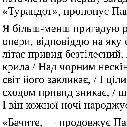
«Турандот», пропонує Па
Я більш-менш пригадую ря
опери, відповіддю на яку 
літає привид безтілесний, 
крила / Над чорним нескі
світ його закликає, / І ціли
сходом привид зникає, / щ
І він кожної ночі народжу
«Бачите, — продовжує Пап