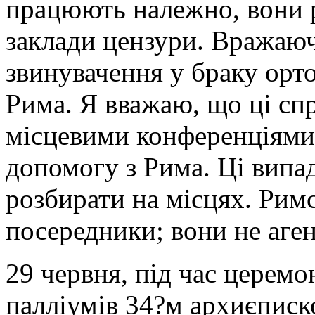
працюють належно, вони 
заклади цензури. Вражаюч
звинувачення у браку орт
Рима. Я вважаю, що ці сп
місцевими конференціями,
допомогу з Рима. Ці випад
розбирати на місцях. Римс
посередники; вони не аге
29 червня, під час церемо
палліумів 34?м архиєпис