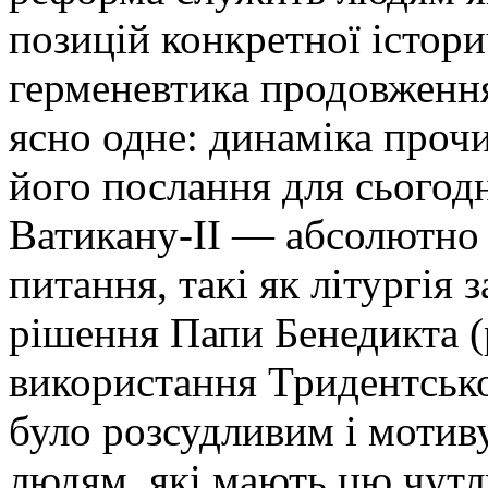
позицій конкретної історич
герменевтика продовження
ясно одне: динаміка прочи
його послання для сьогод
Ватикану-ІІ — абсолютно 
питання, такі як літургія 
рішення Папи Бенедикта 
використання Тридентсько
було розсудливим і моти
людям, які мають цю чутли