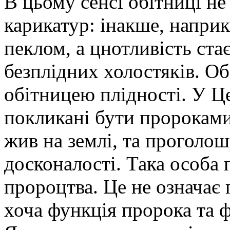
В цьому сенсі обітниці не
карикатур: інакше, наприк
пеклом, а цнотливість ста
безплідних холостяків. Об
обітницею плідності. У Ц
покликані бути пророками,
жив на землі, та проголо
досконалості. Така особа
пророцтва. Це не означає 
хоча функція пророка та фу