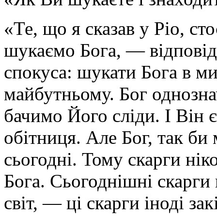
«Те, що я сказав у Ріо, ст
шукаємо Бога, — відповіда
спокуса: шукати Бога в 
майбутньому. Бог однозна
бачимо Його сліди. І Він 
обітниця. Але Бог, так б
сьогодні. Тому скарги ні
Бога. Сьогоднішні скарги 
світ, — ці скарги іноді з