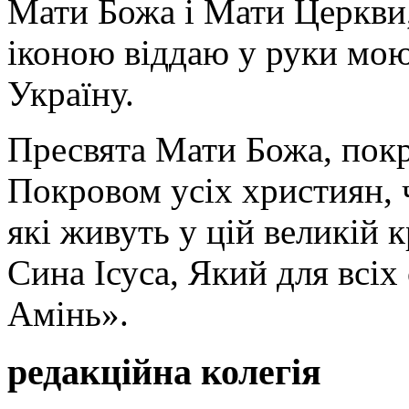
Мати Божа і Мати Церкви
іконою віддаю у руки мою
Україну.
Пресвята Мати Божа, пок
Покровом усіх християн, ч
які живуть у цій великій к
Сина Ісуса, Який для всі
Амінь».
редакційна колегія