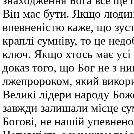
знаходження Бога все ще 
Він має бути. Якщо людин
впевненістю каже, що зуст
краплі сумніву, то це нед
ключ. Якщо хтось має усі 
доказ того, що Бог не з ни
лжепророком, який викорис
Великі лідери народу Бож
завжди залишали місце су
Богові, не нашій упевнено