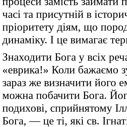
процеси замість займати п
часі та присутній в істор
пріоритету діям, що поро
динаміку. І це вимагає тер
Знаходити Бога у всіх ре
«еврика!» Коли бажаємо зу
зараз же визначити його 
можна побачити Бога. Йог
подихові, сприйнятому Іл
Бога, — це ті, які св. Ігн