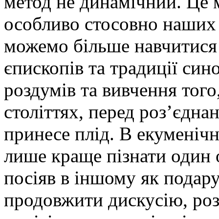
метод не динамічний. Це 
особливо стосовно наших 
можемо більше навчитися 
єпископів та традиції син
роздумів та вивчення того
століттях, перед роз’єднан
принесе плід. В екуменіч
лише краще пізнати один о
посіяв в іншому як подару
продовжити дискусію, ро