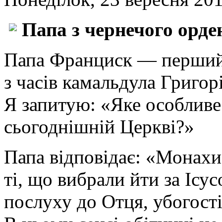
Папа з чернечого орде
Папа Франциск — перший 
з часів камальдула Григор
Я запитую: «Яке особливе
сьогоднішній Церкві?»
Папа відповідає: «Монахи
ті, що вибрали йти за Ісу
послуху до Отця, убогості,