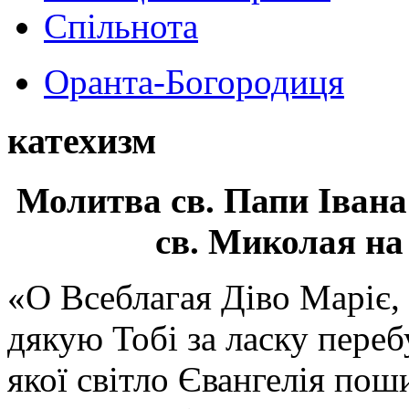
Спільнота
Оранта-Богородиця
катехизм
Молитва св.
Папи Івана
св. Миколая на
«О Всеблагая Діво Маріє,
дякую Тобі за ласку перебу
якої світло Євангелія поши