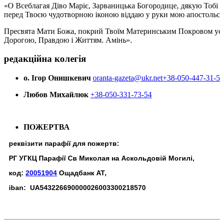
«О Всеблагая Діво Маріє, Зарваницька Богородице, дякую Тобі з
перед Твоєю чудотворною іконою віддаю у руки мою апостольс
Пресвята Мати Божа, покрий Твоїм Материнським Покровом усіх х
Дорогою, Правдою і Життям. Амінь».
редакційна колегія
о. Ігор Онишкевич
oranta-gazeta@ukr.net
+38-050-447-31-
Любов Михайлюк
+38-050-331-73-54
ПОЖЕРТВА
реквізити парафії для пожертв:
РГ УГКЦ Парафії Св Миколая на Аскольдовій Могилі,
код:
20051904
Ощадбанк АТ,
iban: UA543226690000026003300218570