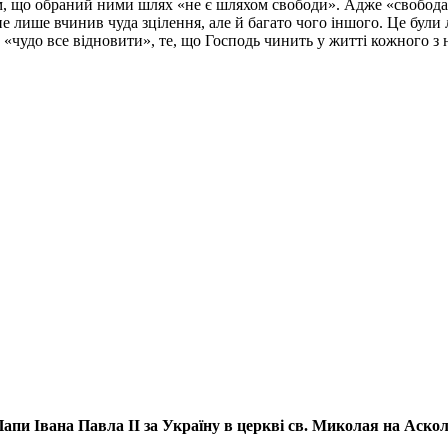
, що обраний ними шлях «не є шляхом свободи». Адже «свобода т
 не лише вчинив чуда зцілення, але й багато чого іншого. Це були
чудо все відновити», те, що Господь чинить у житті кожного з на
апи Івана Павла ІІ за Україну
в церкві св. Миколая на Аско