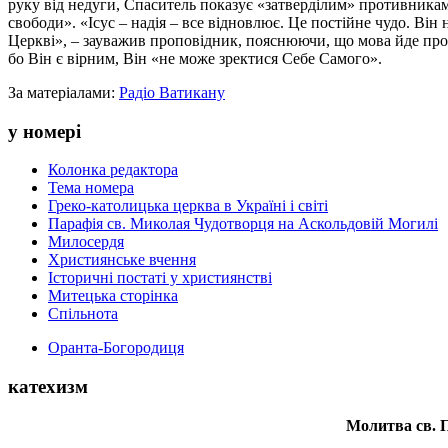
руку від недуги, Спаситель показує «затверділим» противникам
свободи». «Ісус – надія – все відновлює. Це постійне чудо. Він
Церкві», – зауважив проповідник, пояснюючи, що мова йде про «
бо Він є вірним, Він «не може зректися Себе Самого».
За матеріалами:
Радіо Ватикану
у номері
Колонка редактора
Тема номера
Греко-католицька церква в Україні і світі
Парафія св. Миколая Чудотворця на Аскольдовій Могилі
Милосердя
Християнське вчення
Історичні постаті у християнстві
Митецька сторінка
Спільнота
Оранта-Богородиця
катехизм
Молитва св.
П