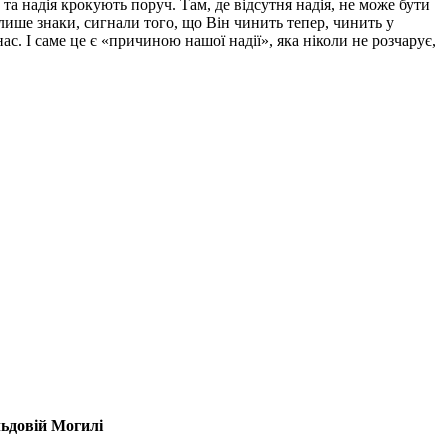
а надія крокують поруч. Там, де відсутня надія, не може бути
 лише знаки, сигнали того, що Він чинить тепер, чинить у
с. І саме це є «причиною нашої надії», яка ніколи не розчарує,
льдовій Могилі