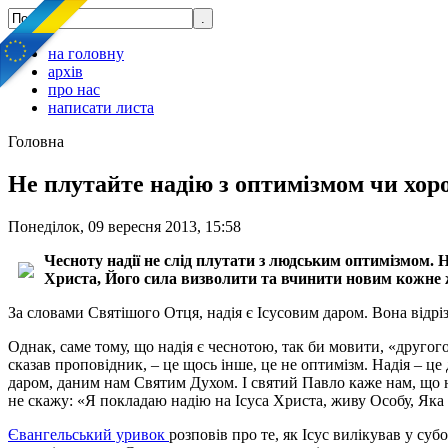
на головну
архів
про нас
написати листа
Головна
Не плутайте надію з оптимізмом чи хо
Понеділок, 09 вересня 2013, 15:58
Чесноту надії не слід плутати з людським оптимізмом. 
Христа, Його сила визволити та вчинити новим кожне 
За словами Святішого Отця, надія є Ісусовим даром. Вона відрі
Однак, саме тому, що надія є чеснотою, так би мовити, «другог
сказав проповідник, – це щось інше, це не оптимізм. Надія – це
даром, даним нам Святим Духом. І святий Павло каже нам, що на
не скажу: «Я покладаю надію на Ісуса Христа, живу Особу, Яка 
Євангельський уривок
розповів про те, як Ісус вилікував у с