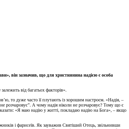
ави», він зазначив, що для християнина надією є особа
 залежить від багатьох факторів».
в’ю, то дуже часто її плутають із хорошим настроєм. «Надія, –
 не розчаровує”. А чому надія ніколи не розчаровує? Тому що є
сказати: «Я маю надію у житті, покладаю надію на Бога», – якщо
нижників і фарисеїв. Як зауважив Святіший Отець, звільнивши