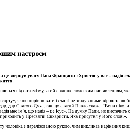
рошим настроєм
На це звернув увагу Папа Франциск: «Христос у вас – надія сл
життя.
зняється від оптимізму, який є «лише людським наставленням, яке
о сорту», якщо порівнювати із частіше згадуваними вірою та любо
 дар, дар Святого Духа, так що святий Павло скаже: “Вона ніколи
дія має ім’я, що надія – це Ісус». На думку Папи, не вистачить 
приходить у Пресвятій Євхаристії, Яка присутня у Його слові».
уботу чоловіка з паралізованою рукою, чим викликав нарікання к