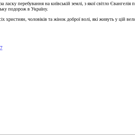
а ласку перебування на київській землі, з якої світло Євангелія 
ьку подорож в Україну.
ристиян, чоловіків та жінок доброї волі, які живуть у цій велик
57