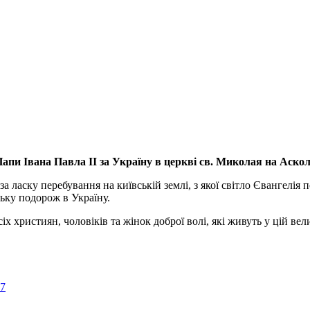
апи Івана Павла ІІ за Україну
в церкві св. Миколая на Аско
а ласку перебування на київській землі, з якої світло Євангелія 
ьку подорож в Україну.
ристиян, чоловіків та жінок доброї волі, які живуть у цій велик
57