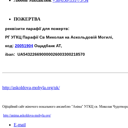
Любов Михайлюк
+38-050-331-73-54
ПОЖЕРТВА
реквізити парафії для пожертв:
РГ УГКЦ Парафії Св Миколая на Аскольдовій Могилі,
код:
20051904
Ощадбанк АТ,
iban: UA543226690000026003300218570
http://askoldova-mohyla.org/uk/
Офіційний сайт жіночого вокального ансамблю "Аніма" УГКЦ св. Миколая Чудотворц
http://anima.askoldova-mohyla.org/
E-mail