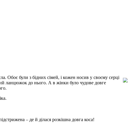
а. Обоє були з бідних сімей, і кожен носив у своєму серці
тий ланцюжок до нього. А в жінки було чудове довге
ого.
іка.
ідстрижена – де й ділася розкішна довга коса!