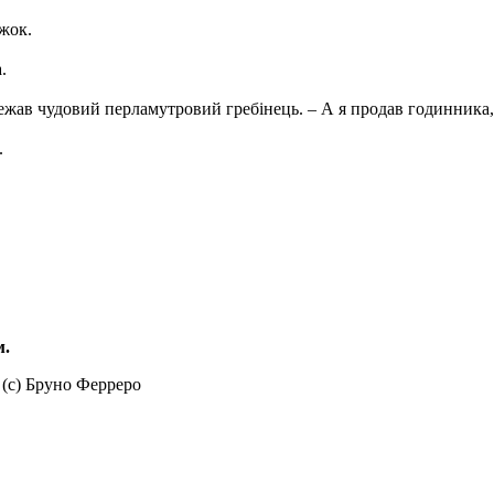
жок.
.
 лежав чудовий перламутровий гребінець. – А я продав годинника,
.
м.
 (с) Бруно Ферреро