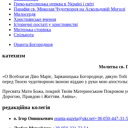
Греко-католицька церква в Україні і світі
Парафія св. Миколая Чудотворця на Аскольдовій Могилі
Милосердя
Християнське вчення
Історичні постаті у християнстві
Митецька сторінка
Спільнота
Оранта-Богородиця
катехизм
Молитва св.
П
«О Всеблагая Діво Маріє, Зарваницька Богородице, дякую Тобі з
перед Твоєю чудотворною іконою віддаю у руки мою апостольс
Пресвята Мати Божа, покрий Твоїм Материнським Покровом усіх х
Дорогою, Правдою і Життям. Амінь».
редакційна колегія
о. Ігор Онишкевич
oranta-gazeta@ukr.net
+38-050-447-31-