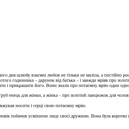
го дня шлюбу взаємні любов не тільки не маліла, а постійно росл
лотого годинника – дарунок від батька – і завжди мріяв про золо
дати і прикрашати його. Вони знали про потаємну мрію один одн
 груб енець для жінки, а жінка – про золотий ланцюжок для чолов
вжував носити і серці свою потаємну мрію.
овік побачив усміхнене лице своєї дружини. Вона була коротко п