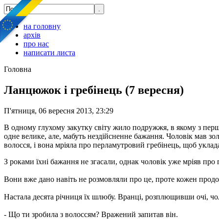
на головну
архів
про нас
написати листа
Головна
Ланцюжок і гребінець (7 вересня)
П'ятниця, 06 вересня 2013, 23:29
В одному глухому закутку світу жило подружжя, в якому з першо
одне велике, але, мабуть нездійсненне бажання. Чоловік мав зо
волосся, і вона мріяла про перламутровий гребінець, щоб укла
З роками їхні бажання не згасали, однак чоловік уже мріяв про
Вони вже дано навіть не розмовляли про це, проте кожен продо
Настала десята річниця їх шлюбу. Вранці, розплющивши очі, чол
- Що ти зробила з волоссям? Вражений запитав він.