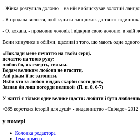
- Жінка розтулила долоню – на ній виблискував золотий ланцю
- Я продала волосся, щоб купити ланцюжок до твого годинника
- О, кохана, - промовив чоловік і відкрив свою долоню, в якій
Вони кинулися в обійми, щасливі з того, що мають одне одного
«Поклади мене печаттю на твоїм серці,
печаттю на твою руку;
любов бо, як смерть, сильна.
Водам великим любови не вгасити,
Ані рікам її не затопити.
Якби хто за любов віддав скарби свого дому,
Зазнав би лиш погорди великої» (П. п. 8, 6-7)
У житті є тільки одне велике щастя: любити і бути люблени
«365 коротких історій для душі» - видавництво «Свічадо» 2012
у номері
Колонка редактора
Тема номера