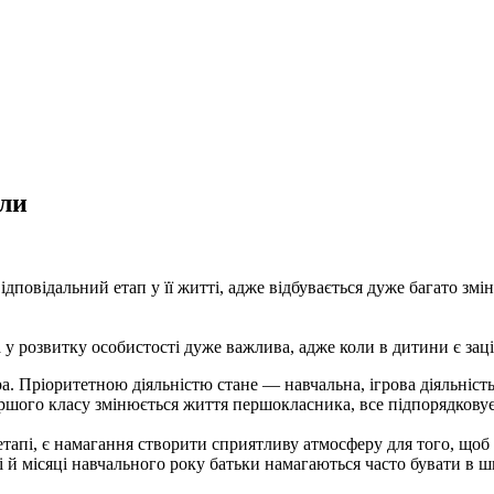
оли
овідальний етап у її житті, адже відбувається дуже багато змін. 
 у розвитку особистості дуже важлива, адже коли в дитини є зацік
. Пріоритетною діяльністю стане — навчальна, ігрова діяльність
першого класу змінюється життя першокласника, все підпорядкову
апі, є намагання створити сприятливу атмосферу для того, щоб
ні й місяці навчального року батьки намагаються часто бувати в