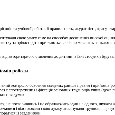
оцінки учбової роботи, її правильність, акуратність, красу, стар
ентували свою увагу саме на способах досягнення високої оцінки
звитку та зрілості діти привчаються логічно мислити, звикають г
 від авторитарного ставлення до дитини, а їхні стосунки будувал
йомів роботи
ний конт­ролю освоєння введених раніше правил і прийомів робо
аз є спостереження і фіксація основних труднощів учнів (дуже по
ткнення думок.
 не посварившись і не ображаючись один на одного, шукати аргум
ечалися і відстоювали свою думку, аналізували труднощі, що зус
поратися із завданнями.