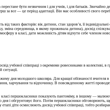
ерестане бути незвичним і для учнів, і для батьків. Звичайно де
ш за все — це період адаптації. Він має особливості свого переб
ь від таких факторів: вік дитини, стан здоров’я, її індивідуальні
у, зміна середовища, в якому проживала дитина), досвід спілкув
мосферу в класі, дати можливість дітям відчути себе членом ново
свід учбової співпраці з окремими ровесниками в колективі, в 
 ситуації.
 режиму дня молодшого школяра. Для кращої обізнаності вчителя
ння, харчування та відпочинку. В повсякденному житті проводять
у класі першокласники показують пантоміму, в іншому — малюють
го дня і обгрунтовує його. Потім першокласники обговорюють, щ
му етапі діти осмислюють досвід учбової співпраці, тобто розбир