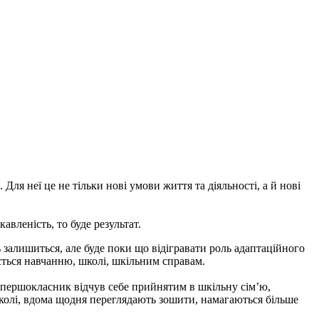
Для неї це не тільки нові умови життя та діяльності, а й нові
авленість, то буде результат.
 залишиться, але буде поки що відігравати роль адаптаційного
ється навчанню, школі, шкільним справам.
 першокласник відчув себе прийнятим в шкільну сім’ю,
 школі, вдома щодня переглядають зошити, намагаються більше