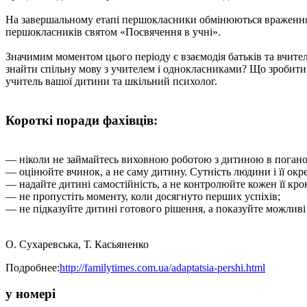
На завершальному етапі першокласники обмінюються враженнями 
першокласників святом «Посвячення в учні».
Значимим моментом цього періоду є взаємодія батьків та вчите
знайти спільну мову з учителем і однокласниками? Що зробити 
учитель вашої дитини та шкільний психолог.
Короткі поради фахівців:
— ніколи не займайтесь виховною роботою з дитиною в погано
— оцінюйте вчинок, а не саму дитину. Сутність людини і її окре
— надайте дитині самостійність, а не контролюйте кожен її кро
— не пропустіть моменту, коли досягнуто перших успіхів;
— не підказуйте дитині готового рішення, а показуйте можливі
О. Сухаревська, Т. Касьяненко
Подробнее:
http://familytimes.com.ua/adaptatsia-pershi.html
у номері