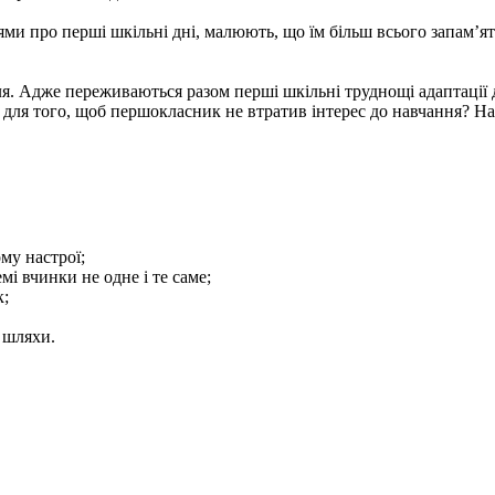
про перші шкільні дні, малюють, що їм більш всього запам’ятал
ля. Адже переживаються разом перші шкільні труднощі адаптації
для того, щоб першокласник не втратив інтерес до навчання? На
му настрої;
мі вчинки не одне і те саме;
к;
 шляхи.