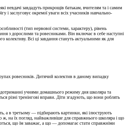
які невдачі завдадуть прикрощів батькам, вчителям та і самим
ігу і заслуговує окремої уваги всіх учасників навчально-
 особливості (тип нервової системи, характеру), рівень
ання з дорослими та ровесниками. Він включає в себе наступні
го колективу. Всі ці завдання стануть актуальними як для
групах ровесників. Дитячий колектив в даному випадку
 в дотриманні учнями домашнього режиму дня школяра та
ся різні тренінгові вправи. Діти згадують, що вони роблять
, а в третьому — підбирають картинки, які ілюструють
о ж, на їх погляд, найважливіше для справжнього школяра і що
аються, що їм заважає, а що — допомагає стати справжніми