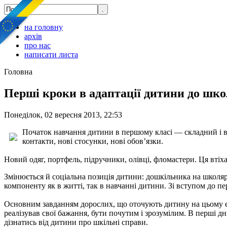
на головну
архів
про нас
написати листа
Головна
Перші кроки в адаптації дитини до шк
Понеділок, 02 вересня 2013, 22:53
Початок навчання дитини в першому класі — складний і відп
контакти, нові стосунки, нові обов’язки.
Новий одяг, портфель, під­ручники, олівці, фломастери. Ця втіха
Змінюється й соціальна позиція дитини: дошкільника на школяра
компоненту як в житті, так в навчанні дитини. Зі вступом до 
Основним завданням дорослих, що оточують дитину на цьому ет
реалізував свої бажання, бути почутим і зрозумілим. В перші д
дізнатись від дитини про шкільні справи.