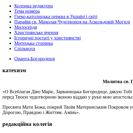
Колонка редактора
Тема номера
Греко-католицька церква в Україні і світі
Парафія св. Миколая Чудотворця на Аскольдовій Могилі
Милосердя
Християнське вчення
Історичні постаті у християнстві
Митецька сторінка
Спільнота
Оранта-Богородиця
катехизм
Молитва св.
П
«О Всеблагая Діво Маріє, Зарваницька Богородице, дякую Тобі з
перед Твоєю чудотворною іконою віддаю у руки мою апостольс
Пресвята Мати Божа, покрий Твоїм Материнським Покровом усіх х
Дорогою, Правдою і Життям. Амінь».
редакційна колегія