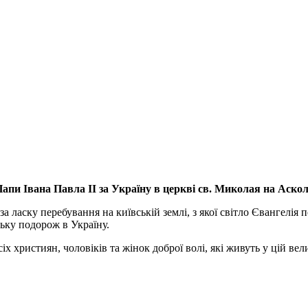
апи Івана Павла ІІ за Україну
в церкві св. Миколая на Аско
а ласку перебування на київській землі, з якої світло Євангелія 
ьку подорож в Україну.
ристиян, чоловіків та жінок доброї волі, які живуть у цій велик