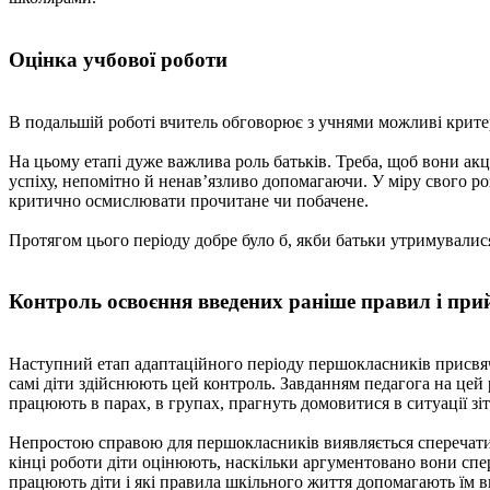
Оцінка учбової роботи
В подальшій роботі вчитель обговорює з учнями можливі критерії 
На цьому етапі дуже важлива роль батьків. Треба, щоб вони акц
успіху, непомітно й ненав’язливо допомагаючи. У міру свого ро
критично осмислювати прочитане чи побачене.
Протягом цього періоду добре було б, якби батьки утримувалися
Контроль освоєння введених раніше правил і при
Наступний етап адаптаційного періоду першокласників присвяче
самі діти здійснюють цей контроль. Завданням педагога на цей р
працюють в парах, в групах, прагнуть домовитися в ситуації зі
Непростою справою для першокласників виявляється сперечатися,
кінці роботи діти оцінюють, наскільки аргументовано вони спер
працюють діти і які правила шкільного життя допомагають їм в