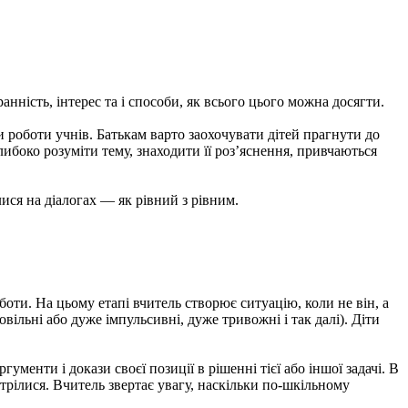
анність, інтерес та і способи, як всього цього можна досягти.
 роботи учнів. Батькам варто заохочувати дітей прагнути до
либоко розуміти тему, знаходити її роз’яснення, привчаються
ися на діалогах — як рівний з рівним.
ти. На цьому етапі вчитель створює ситуацію, коли не він, а
вільні або дуже імпульсивні, дуже тривожні і так далі). Діти
енти і докази своєї позиції в рішенні тієї або іншої задачі. В
трілися. Вчитель звертає увагу, наскільки по-шкільному