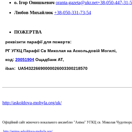
о. Ігор Онишкевич
oranta-gazeta@ukr.net
+38-050-447-31-
Любов Михайлюк
+38-050-331-73-54
ПОЖЕРТВА
реквізити парафії для пожертв:
РГ УГКЦ Парафії Св Миколая на Аскольдовій Могилі,
код:
20051904
Ощадбанк АТ,
iban: UA543226690000026003300218570
http://askoldova-mohyla.org/uk/
Офіційний сайт жіночого вокального ансамблю "Аніма" УГКЦ св. Миколая Чудотворц
http://anima.askoldova-mohyla.org/