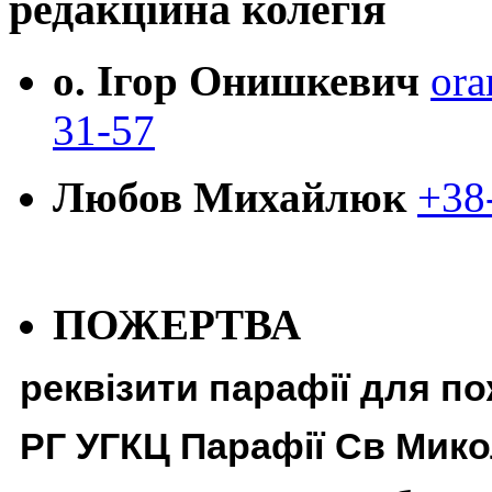
редакційна колегія
о. Ігор Онишкевич
ora
31-57
Любов Михайлюк
+38
ПОЖЕРТВА
реквізити парафії для п
РГ УГКЦ Парафії Св Мико