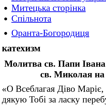
Митецька сторінка
Спільнота
Оранта-Богородиця
катехизм
Молитва св.
Папи Івана
св. Миколая на
«О Всеблагая Діво Маріє,
дякую Тобі за ласку перебу