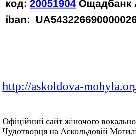
код:
20051904
Ощадбанк 
iban: UA54322669000002
http://askoldova-mohyla.or
Офіційний сайт жіночого вокальн
Чудотворця на Аскольдовій Могил