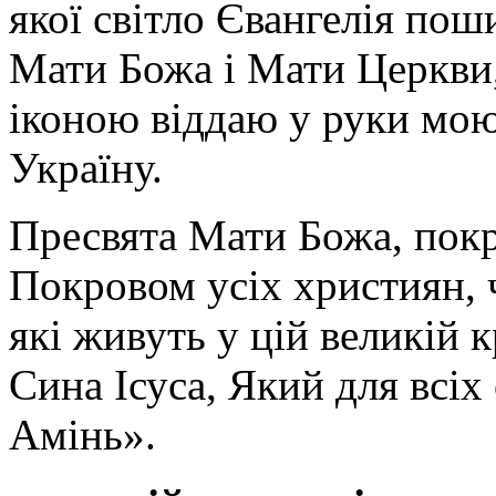
якої світло Євангелія поши
Мати Божа і Мати Церкви
іконою віддаю у руки мою
Україну.
Пресвята Мати Божа, пок
Покровом усіх християн, ч
які живуть у цій великій к
Сина Ісуса, Який для всі
Амінь».