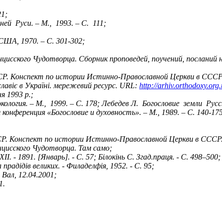
21;
й Руси. – М., 1993. – С. 111;
США, 1970. – С. 301-302;
цисского Чудотворца. Сборник проповедей, поучений, посланий 
Р. Конспект по истории Истинно-Православной Церкви в СССР. – 
славіє в Україні. мережевий ресурс. URL:
http://arhiv.orthodoxy.or
я 1993 р.;
экология. – М., 1999. – С. 178; Лебедев Л. Богословие земли Ру
онференция «Богословие и духовность». – М., 1989. – С. 140-175
Р. Конспект по истории Истинно-Православной Церкви в СССР. –
нцисского Чудотворца. Там само;
. - 1891. [Январь]. - С. 57; Білокінь С. Згад.праця. - С. 498–500;
прадідів великих. - Филаделфія, 1952. - С. 95;
 Вал, 12.04.2001;
1.