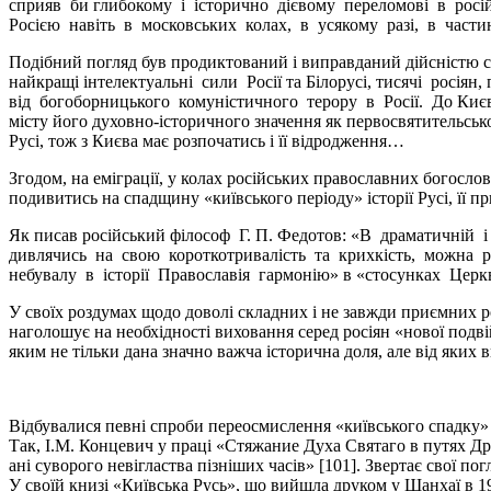
сприяв би глибокому і історично дієвому переломові в росій
Росією навіть в московських колах, в усякому разі, в част
Подібний погляд був продиктований і виправданий дійсністю са
найкращі інтелектуальні сили Росії та Білорусі, тисячі росіян
від богоборницького комуністичного терору в Росії. До Киє
місту його духовно-історичного значення як первосвятительськ
Русі, тож з Києва має розпочатись і її відродження…
Згодом, на еміграції, у колах російських православних богосл
подивитись на спадщину «київського періоду» історії Русі, її п
Як писав російський філософ Г. П. Федотов: «В драматичній
дивлячись на свою короткотривалість та крихкість, можна ро
небувалу в історії Православія гармонію» в «стосунках Цер
У своїх роздумах щодо доволі складних і не завжди приємних р
наголошує на необхідності виховання серед росіян «нової подвій
яким не тільки дана значно важча історична доля, але від яких в
Відбувалися певні спроби переосмислення «київського спадку» і
Так, І.М. Концевич у праці «Стяжание Духа Святаго в путях Дре
ані суворого невігластва пізніших часів» [101]. Звертає свої 
У своїй книзі «Київська Русь», що вийшла друком у Шанхаї в 