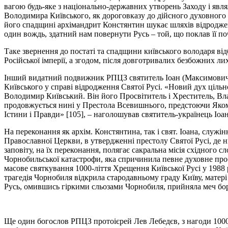
вагою будь-яке з національно-державних утворень Заходу і явля
Володимира Київського, як дороговказу до дійсного духовного в
його спадщині архімандрит Констянтин шукає шляхів відродження
один вождь, здатний нам повернути Русь – той, що поклав її п
Таке звернення до постаті та спадщини київського володаря від
Російської імперії, а згодом, після довготривалих безбожних 
Інший видатний подвижник РПЦЗ святитель Іоан (Максимович),
Київського у справі відродження Святої Русі. «Новий дух цільно
Володимир Київський. Він його Просвітитель і Хреститель, Вла
продовжується нині у Престола Всевишнього, предстоючи Якому
Істини і Правди» [105], – наголошував святитель-українець І
На переконання як архім. Констянтина, так і свят. Іоана, служі
Православної Церкви, в утвердженні престолу Святої Русі, де н
заповіту, на їх переконання, полягає сакральна місія східного 
Чорнобильської катастрофи, яка спричинила певне духовне проб
масове святкування 1000-ліття Хрещення Київської Русі у 198
трагедія Чорнобиля відкрила стародавньому граду Київу, матері
Русь, омившись гіркими сльозами Чорнобиля, прийняла меч боро
Ще один богослов РПЦЗ протоієрей Лев Лебедєв, з нагоди 1000-л