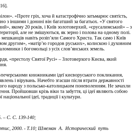
16].
вілон». «Проте гріх, хоча й катастрофічно затьмарює святість,
яно з іншими і донині він багатший за багатьох. «У святого
ний», якому 20 років, і Київ золотоверхий, «єрусалимський» – з
ериторії, але не змішуються, як зерно і полова на одному полі.
о мешканців навіть розіп’яли Самого Христа. Так само і Київ
имом другим», «матір’ю городов руських», колискою і духовним
аломники і богомольці з усіх слов’янських земель.
рдя, «престолу Святої Русі» – Злотоверхого Києва, який
ння.
во-печерськими книжниками ідеї києворуського покликання,
влень і вірувань. Начебто згасши після втрати державності
ького народу з польсько-католицьким поневоленням. Не зачахли
ення. Пройшовши крізь віки та забуття, ці ідеї являють собою
аціональної ідеї, традиції і культури.
 – С. С. 139-140;
 Мартис, 2000. - Т.10; Шмеман А. Исторический путь