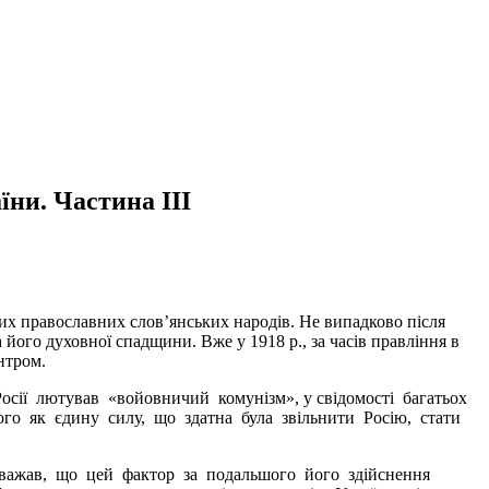
їни. Частина III
ших православних слов’янських народів. Не випадково після
 його духовної спадщини. Вже у 1918 р., за часів правління в
нтром.
осії лютував «войовничий комунізм», у свідомості багатьох
го як єдину силу, що здатна була звільнити Росію, стати
 вважав, що цей фактор за подальшого його здійснення