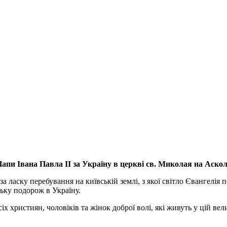
апи Івана Павла ІІ за Україну
в церкві св. Миколая на Аско
а ласку перебування на київській землі, з якої світло Євангелія 
ьку подорож в Україну.
ристиян, чоловіків та жінок доброї волі, які живуть у цій велик