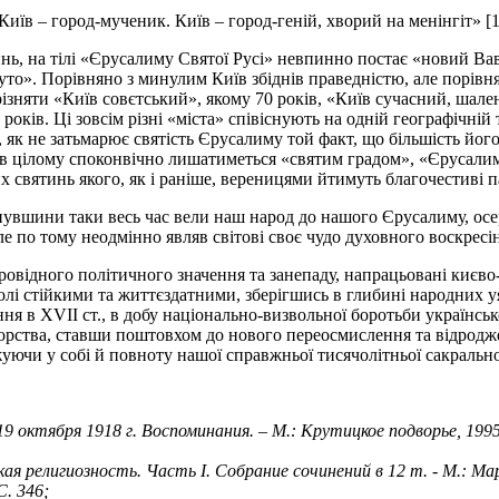
иїв – город-мученик. Київ – город-геній, хворий на менінгіт» [1
ятинь, на тілі «Єрусалиму Святої Русі» невпинно постає «новий Ва
нуто». Порівняно з минулим Київ збіднів праведністю, але порівн
зрізняти «Київ совєтський», якому 70 років, «Київ сучасний, шале
ків. Ці зовсім різні «міста» співіснують на одній географічній т
, як не затьмарює святість Єрусалиму той факт, що більшість йог
дів в цілому споконвічно лишатиметься «святим градом», «Єрусал
 святинь якого, як і раніше, вереницями йтимуть благочестиві п
инувшини таки весь час вели наш народ до нашого Єрусалиму, осе
 але по тому неодмінно являв світові своє чудо духовного воскресі
провідного політичного значення та занепаду, напрацьовані киє
лі стійкими та життєздатними, зберігшись в глибині народних уя
ння в XVII ст., в добу національно-визвольної боротьби українс
гоборства, ставши поштовхом до нового переосмислення та відродж
чи у собі й повноту нашої справжньої тисячолітньої сакральної н
19 октября 1918 г. Воспоминания. – М.: Крутицкое подворье, 1995.
ская религиозность. Часть I. Собрание сочинений в 12 т. - М.:
. 346;