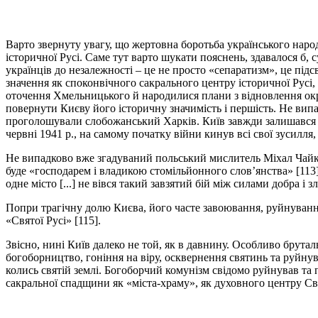
Варто звернуту увагу, що жертовна боротьба українського наро
історичної Русі. Саме тут варто шукати пояснень, здавалося б
українців до незалежності – це не просто «сепаратизм», це під
значення як споконвічного сакрального центру історичної Русі
оточення Хмельницького й народилися плани з відновлення окрем
повернути Києву його історичну значимість і першість. Не вип
проголошували слобожанський Харків. Київ завжди залишався ти
червні 1941 р., на самому початку війни кинув всі свої зусилл
Не випадково вже згадуваний польський мислитель Міхал Чайков
буде «господарем і владикою стомільйонного слов’янства» [113
одне місто [...] не вівся такий завзятий бій між силами добра і зл
Попри трагічну долю Києва, його часте завоювання, руйнування т
«Святої Русі» [115].
Звісно, нині Київ далеко не той, як в давнину. Особливо брутальн
богоборництво, гоніння на віру, осквернення святинь та руйну
колись святій землі. Богоборчий комунізм свідомо руйнував та п
сакральної спадщини як «міста-храму», як духовного центру Св