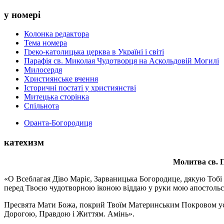
у номері
Колонка редактора
Тема номера
Греко-католицька церква в Україні і світі
Парафія св. Миколая Чудотворця на Аскольдовій Могилі
Милосердя
Християнське вчення
Історичні постаті у християнстві
Митецька сторінка
Спільнота
Оранта-Богородиця
катехизм
Молитва св.
П
«О Всеблагая Діво Маріє, Зарваницька Богородице, дякую Тобі з
перед Твоєю чудотворною іконою віддаю у руки мою апостольс
Пресвята Мати Божа, покрий Твоїм Материнським Покровом усіх х
Дорогою, Правдою і Життям. Амінь».