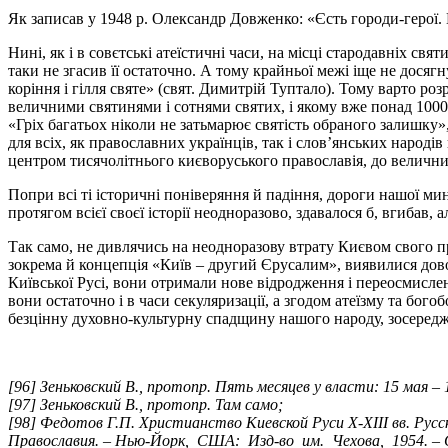
Як записав у 1948 р. Олександр Довженко: «Єсть городи-герої. К
Нині, як і в совєтські атеїстичні часи, на місці стародавніх св
таки не згасив її остаточно. А тому крайньої межі іще не досяг
коріння і гілля святе» (свят. Димитрій Туптало). Тому варто ро
величними святинями і сотнями святих, і якому вже понад 1000 ро
«Гріх багатьох ніколи не затьмарює святість обраного залишку»
для всіх, як православних українців, так і слов’янських наро
центром тисячолітнього києворуського православія, до величних
Попри всі ті історичні поніверяння й падіння, дороги нашої м
протягом всієї своєї історії неодноразово, здавалося б, вгибав,
Так само, не дивлячись на неодноразову втрату Києвом свого 
зокрема й концепція «Київ – другий Єрусалим», виявилися дово
Київської Русі, вони отримали нове відродження і переосмисле
вони остаточно і в часи секуляризації, а згодом атеїзму та бо
безцінну духовно-культурну спадщину нашого народу, зосереджую
[96] Зеньковский В., протопр. Пять месяцев у власти: 15 мая – 
[97] Зеньковский В., протопр. Там само;
[98] Федотов Г.П. Христианство Киевской Руси X-XIII вв. Рус
Православия. – Нью-Йорк, США: Изд-во им. Чехова, 1954. – С