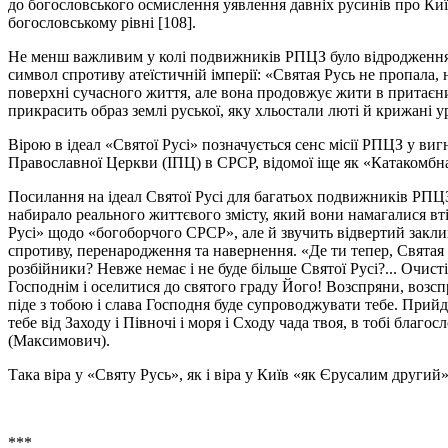
до богословського осмислення уявлення давніх русинів про Ки
богословському рівні [108].
Не менш важливим у колі подвижників РПЦЗ було відродження т
символ спротиву атеїстичній імперії: «Святая Русь не пропала, 
поверхні сучасного життя, але вона продовжує жити в притаєних
прикрасить образ землі руської, яку хльостали люті й крижані у
Вірою в ідеал «Святої Русі» позначується сенс місії РПЦЗ у виг
Православної Церкви (ІПЦ) в СРСР, відомої іще як «Катакомбна
Посилання на ідеал Святої Русі для багатьох подвижників РПЦ
набирало реального життєвого змісту, який вони намагалися вті
Русі» щодо «богоборчого СРСР», але й звучить відвертий заклик 
спротиву, перенародження та навернення. «Де ти тепер, Святая 
розбійники? Невже немає і не буде більше Святої Русі?... Очист
Господнім і оселитися до святого граду Його! Возспряни, возсп
піде з тобою і слава Господня буде супроводжувати тебе. Прийдут
тебе від Заходу і Півночі і моря і Сходу чада твоя, в тобі благ
(Максимович).
Така віра у «Святу Русь», як і віра у Київ «як Єрусалим други
***