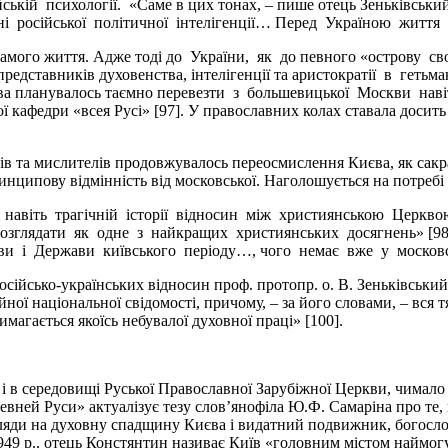
ській психології. «Саме в цих тонах, – пише отець Зеньківськ
ині російської політичної інтелігенції… Перед Україною житт
мого життя. Адже тоді до України, як до певного «острову своб
, представників духовенства, інтелігенції та аристократії в ге
ва планувалось таємно перевезти з большевицької Москви наві
ої кафедри «всея Русі» [97]. У православних колах ставала доси
овів та мислителів продовжувалось переосмислення Києва, як сак
ринципову відмінність від московської. Наголошується на потребі
 і навіть трагічній історії відносин між християнською Церк
зглядати як одне з найкращих християнських досягнень» [98].
кви і Держави київського періоду…, чого немає вже у московс
осійсько-українських відносин проф. протопр. о. В. Зеньківськи
ної національної свідомості, причому, – за його словами, – вся т
имагається якоїсь небувалої духовної праці» [100].
 в середовищі Руської Православної Зарубіжної Церкви, чимало іє
вней Руси» актуалізує тезу слов’янофіла Ю.Ф. Самаріна про те, щ
погляди на духовну спадщину Києва і видатний подвижник, богосл
1949 р., отець Констянтин називає Київ «головним містом наймо