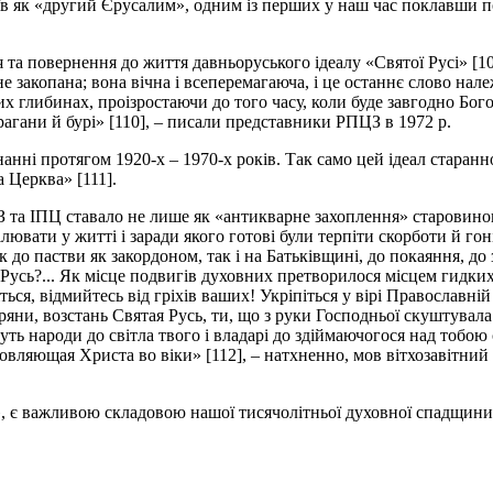
їв як «другий Єрусалим», одним із перших у наш час поклавши п
а повернення до життя давньоруського ідеалу «Святої Русі» [10
не закопана; вона вічна і всеперемагаюча, і це останнє слово нал
 глибинах, проізростаючи до того часу, коли буде завгодно Богов
рагани й бурі» [110], – писали представники РПЦЗ в 1972 р.
нанні протягом 1920-х – 1970-х років. Так само цей ідеал старан
 Церква» [111].
З та ІПЦ ставало не лише як «антикварне захоплення» старовино
лювати у житті і заради якого готові були терпіти скорботи й гон
до пастви як закордоном, так і на Батьківщині, до покаяння, до 
Русь?... Як місце подвигів духовних претворилося місцем гидких 
іться, відмийтесь від гріхів ваших! Укріпіться у вірі Православн
ряни, возстань Святая Русь, ти, що з руки Господньої скуштувала
ь народи до світла твого і владарі до здіймаючогося над тобою сві
ословляющая Христа во віки» [112], – натхненно, мов вітхозавітний
й», є важливою складовою нашої тисячолітньої духовної спадщини,