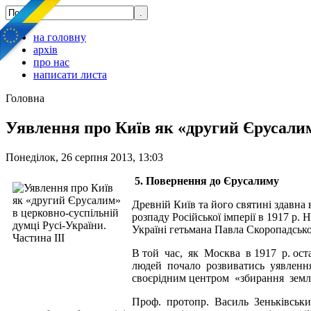
на головну
архів
про нас
написати листа
Головна
Уявлення про Київ як «другий Єрусалим»
Понеділок, 26 серпня 2013, 13:03
5. Повернення до Єрусалиму
Древній Київ та його святині здавна
розпаду Російської імперії в 1917 р.
Україні гетьмана Павла Скоропадсько
В той час, як Москва в 1917 р. ос
людей почало розвиватись уявлення
своєрідним центром «збирання землі
Проф. протопр. Василь Зеньківськи