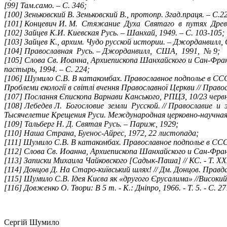
[99] Там.само. – С. 346;
[100] Зеньковский В. Зеньковский В., протопр. Згад.праця. – С.2
[101] Концевич И. М. Стяжание Духа Святаго в путях Древне
[102] Зайцев К.И. Киевская Русь. – Шанхай, 1949. – С. 103-105;
[103] Зайцев К., архим. Чудо русской истории. – Джорданвилл, 
[104] Православная Русь. – Джорданвилл, США, 1991, № 9;
[105] Слова Св. Иоанна, Архиепископа Шанхайского и Сан-Фран
пастырь, 1994. – С. 224;
[106] Шумило С.В. В катакомбах. Православное подполье в ССС
Проблеми екології в світлі вчення Православної Церкви // Право
[107] Послання Єпископа Варнави Канського, РПЦЗ, 10/23 червн
[108] Лебедев Л. Богословие земли Русской. // Православие и 
Тысячелетие Крещения Руси. Международная церковно-научная к
[109] Тальберг Н. Д. Святая Русь. – Париж, 1929;
[110] Наша Страна, Буенос-Айрес, 1972, 22 листопада;
[111] Шумило С.В. В катакомбах. Православное подполье в ССС
[112] Слова Св. Иоанна, Архиепископа Шанхайского и Сан-Фра
[113] Записки Михаила Чайковского [Садык-Паша] // КС. - Т. XXXII
[114] Донцов Д. На Старо-київський шлях! // Дм. Донцов. Правда 
[115] Шумило С.В. Ідея Києва як «другого Єрусалима» //Високий
[116] Довженко О. Твори: В 5 т. - К.: Дніпро, 1966. - Т. 5. - С. 27
Сергій Шумило