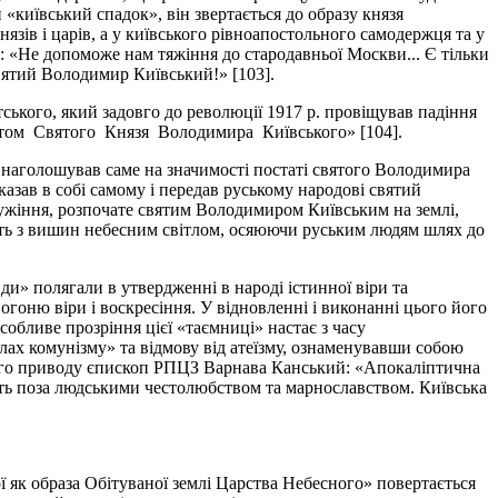
«київський спадок», він звертається до образу князя
зів і царів, а у київського рівноапостольного самодержця та у
»: «Не допоможе нам тяжіння до стародавньої Москви... Є тільки
Святий Володимир Київський!» [103].
ського, який задовго до революції 1917 р. провіщував падіння
повітом Святого Князя Володимира Київського» [104].
наголошував саме на значимості постаті святого Володимира
казав в собі самому і передав руському народові святий
лужіння, розпочате святим Володимиром Київським на землі,
тить з вишин небесним світлом, осяюючи руським людям шлях до
вди» полягали в утвердженні в народі істинної віри та
гоню віри і воскресіння. У відновленні і виконанні цього його
Особливе прозріння цієї «таємниці» настає з часу
лах комунізму» та відмову від атеїзму, ознаменувавши собою
цього приводу єпископ РПЦЗ Варнава Канський: «Апокаліптична
оїть поза людськими честолюбством та марнославством. Київська
ї як образа Обітуваної землі Царства Небесного» повертається