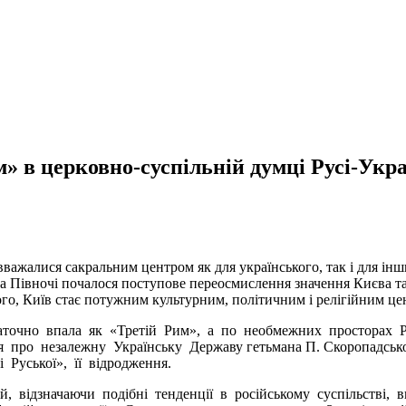
 в церковно-суспільній думці Русі-Укра
 вважалися сакральним центром як для українського, так і для ін
 На Півночі почалося поступове переосмислення значення Києва та
го, Київ стає потужним культурним, політичним і релігійним це
таточно впала як «Третій Рим», а по необмежних просторах Р
 про незалежну Українську Державу гетьмана П. Скоропадсько
 Руської», її відродження.
й, відзначаючи подібні тенденції в російському суспільстві,