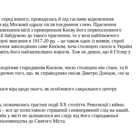
 серед іншого, провадилась й під гаслами відновлення
 від Московії одразу після поєднання з нею. Прагнення
 виконання місії з привернення Києву його первоосновного
ю й байдужою до такого прагнення, то у колі найближчого
і змагання в 1917-20 рр. – це також один із виявів, спроб
чення заволодінню саме Києвом, хоча столицею своєю в Україні
віть його найзапекліших ворогів. Тож не дивно, що й Гітлер у
лодітиме стародавнім Києвом, чиєю столицею він стане, та й
причин того, що, як справедливо писав Дмитро Донцов, «ні за
алася віра щодо нього, як особливого сакрального центру
, позначились трагічні події ХХ століття. Революції і війни,
 – все це позоставило страшний і невиправний слід на нашій,
би у місті не залишилося ані сліду від його стародавньої
 паломництва до Святого Міста.