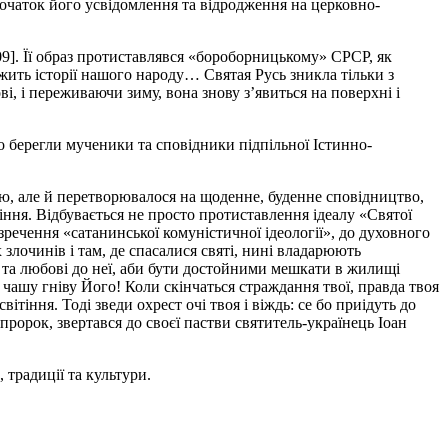
очаток його усвідомлення та відродження на церковно-
9]. Її образ протиставлявся «бороборницькому» СРСР, як
ежить історії нашого народу… Святая Русь зникла тільки з
і, і переживаючи зиму, вона знову з’явиться на поверхні і
но берегли мученики та сповідники підпільної Істинно-
ю, але й перетворювалося на щоденне, буденне сповідництво,
іння. Відбувається не просто протиставлення ідеалу «Святої
зречення «сатанинської комуністичної ідеології», до духовного
злочинів і там, де спасалися святі, нині владарюють
ій та любові до неї, аби бути достойними мешкати в жилищі
 чашу гніву Його! Коли скінчаться страждання твої, правда твоя
тіння. Тоді зведи охрест очі твоя і віждь: се бо приідуть до
 пророк, звертався до своєї пастви святитель-українець Іоан
 традиції та культури.