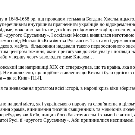
ду в 1648-1658 рр. під проводом гетьмана Богдана Хмельницькго,
, суперечливим внутрішнім прагненням українців до відокремлення
свідоме, можливо навіть не до кінця усвідомлене тоді прагнення,
, її «другого Єрусалиму». І оскільки Москва виявилася неготово
ого від Московії «Князівства Руського». Так само і державотворч
адково, мабуть, більшовики надавали такого первоосновного зна
м центром тяжіння, який притягував до себе увагу і погляди на
я, аби у першу чергу заволодіти саме Києвом…
ський ще наприкінці ХІХ ст. стверджував, що та країна, яка во
]. Не виключено, що подібне ставлення до Києва і було однією з 
а – як за Київ» [114].
а зневажання протягом всієї історії, в народі крізь віки зберіг
о на долі міста, як і українського народу та слов’янства в цілому
вання храмів, винищення тисячів священників та мільйонів людей
еребудовував Київ, нищив його багаточисельні храми і святині, а
ятої Русі, її «другого Єрусалиму». Аби припинилися неспиняємі