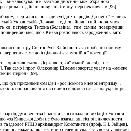
ий, – вимальовувались взаємовідносини між Україною і
я розкривало дійсно нову політичну перспективу…» [96]
оди», звертались погляди сусідніх народів. До неї з’їзжались
тьманській Українській Державі тоді знайшли свій порятунок
ть св. патріарха Тихона (Белавіна), тим самим повернувши
ть поширеною ідея, що з Києва розпочалось зародження Святої
рального центру Святої Русі. Здійснюється спроба по-новому
 навернення саме до її цілющої «гармонійної потенції».
вою і християнською Державою, київський досвід, не
 Так само і прот. Олександр Шмеман звертає увагу на «майже
ький період» [99].
й, що був прихильником ідей «російського києвоцентризму»,
яжкість напрацювання цієї нової свідомості лягає на українців,
рархів, духовенства і пастви якої складали вихідці з України.
о «за Київської доби не було взагалі ані тісної виключности,
ов та ідеолог РПЦЗ архімандрит Констянтин (проф. К.І. Зайцев).
гутнішої держави, що фактично перевищувала за своєю удільною