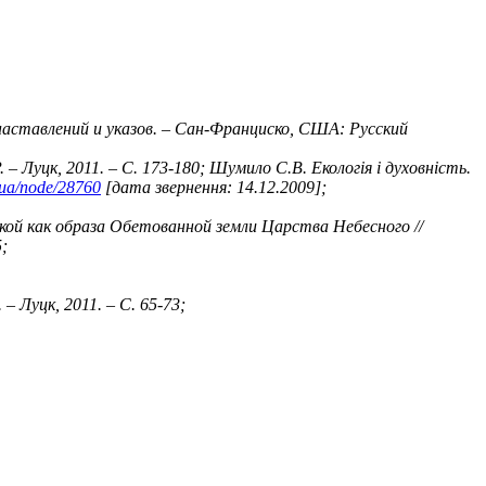
наставлений и указов. – Сан-Франциско, США: Русский
Луцк, 2011. – С. 173-180; Шумило С.В. Екологія і духовність.
g.ua/node/28760
[дата звернення: 14.12.2009];
сской как образа Обетованной земли Царства Небесного //
;
 Луцк, 2011. – С. 65-73;