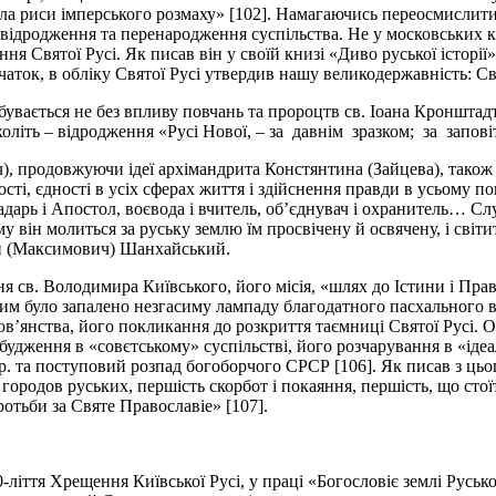
ла риси імперського розмаху» [102]. Намагаючись переосмислити 
ідродження та перенародження суспільства. Не у московських кня
 Святої Русі. Як писав він у своїй книзі «Диво руської історії
очаток, в обліку Святої Русі утвердив нашу великодержавність: 
бувається не без впливу повчань та пророцтв св. Іоана Кронштадт
лихоліть – відродження «Русі Нової, – за давнім зразком; за за
 продовжуючи ідеї архімандрита Констянтина (Зайцева), також 
сті, єдності в усіх сферах життя і здійснення правди в усьому по
дарь і Апостол, воєвода і вчитель, об’єднувач і охранитель… С
 він молиться за руську землю їм просвічену й освячену, і сві
оан (Максимович) Шанхайський.
ння св. Володимира Київського, його місія, «шлях до Істини і Пра
им було запалено незгасиму лампаду благодатного пасхального во
слов’янства, його покликання до розкриття таємниці Святої Русі. 
удження в «совєтському» суспільстві, його розчарування в «ідеа
8 р. та поступовий розпад богоборчого СРСР [106]. Як писав з 
 городов руських, першість скорбот і покаяння, першість, що ст
тьби за Святе Православіе» [107].
іття Хрещення Київської Русі, у праці «Богословіє землі Русько