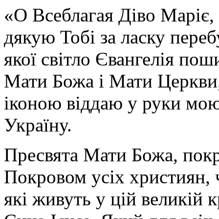
«О Всеблагая Діво Маріє,
дякую Тобі за ласку перебу
якої світло Євангелія поши
Мати Божа і Мати Церкви
іконою віддаю у руки мою
Україну.
Пресвята Мати Божа, пок
Покровом усіх християн, ч
які живуть у цій великій к