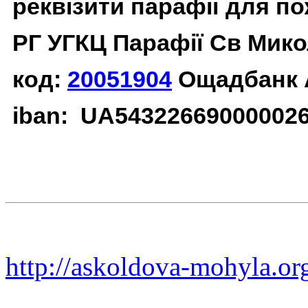
реквізити парафії для п
РГ УГКЦ Парафії Св Мико
код:
20051904
Ощадбанк 
iban: UA54322669000002
http://askoldova-mohyla.or