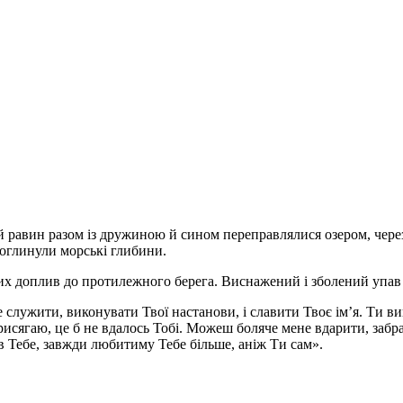
кий равин разом із дружиною й сином переправлялися озером, чер
оглинули морські глибини.
 доплив до протилежного берега. Виснажений і зболений упав на
ще служити, виконувати Твої настанови, і славити Твоє ім’я. Ти 
рисягаю, це б не вдалось Тобі. Можеш боляче мене вдарити, забр
 в Тебе, завжди любитиму Тебе більше, аніж Ти сам».