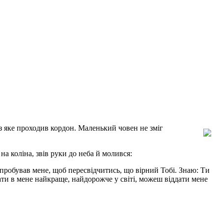
ез яке проходив кордон. Маленький човен не зміг
 коліна, звів руки до неба й молився:
випробував мене, щоб пересвідчитись, що вірний Тобі. Знаю: Ти
ати в мене найкраще, найдорожче у світі, можеш віддати мене