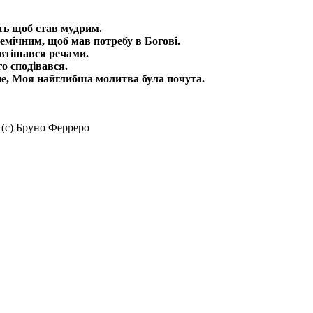
сть щоб став мудрим.
емічним, щоб мав потребу в Богові.
 втішався речами.
го сподівався.
не, Моя найглибша молитва була почута.
 (с) Бруно Ферреро