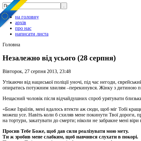
на головну
архів
про нас
написати листа
Головна
Незалежно від усього (28 серпня)
Вівторок, 27 серпня 2013, 23:48
Утікаючи від нациської поліції уночі, під час негоди, єврейсь
опиратись потужним хвилям –перекинувся. Жінку з дитиною п
Нещасний чоловік після відчайдушних спроб урятувати близьких
«Боже Ізраїлів, мені вдалось втекти аж сюди, щоб міг Тобі кра
можеш усе. Навіть коли б схиляв мене покинути Твої дороги, п
на тортури, закатувати до смерти; ніколи не забракне мені віри
Просив Тебе Боже, щоб дав сили реалізувати мою мету.
Ти ж зробив мене слабким, щоб навчився слухати в покорі.