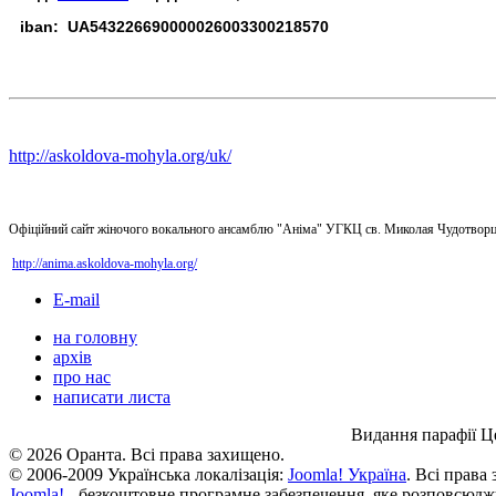
iban: UA543226690000026003300218570
http://askoldova-mohyla.org/uk/
Офіційний сайт жіночого вокального ансамблю "Аніма" УГКЦ св. Миколая Чудотворц
http://anima.askoldova-mohyla.org/
E-mail
на головну
архів
про нас
написати листа
Видання парафії Ц
© 2026 Оранта. Всі права захищено.
© 2006-2009 Українська локалізація:
Joomla! Україна
. Всі права
Joomla!
- безкоштовне програмне забезпечення, яке розповсюдж