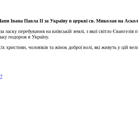
апи Івана Павла ІІ за Україну
в церкві св. Миколая на Аско
а ласку перебування на київській землі, з якої світло Євангелія 
ьку подорож в Україну.
ристиян, чоловіків та жінок доброї волі, які живуть у цій велик
57