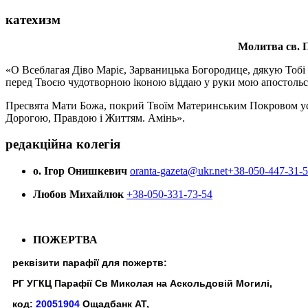
катехизм
Молитва св.
П
«О Всеблагая Діво Маріє, Зарваницька Богородице, дякую Тобі з
перед Твоєю чудотворною іконою віддаю у руки мою апостольс
Пресвята Мати Божа, покрий Твоїм Материнським Покровом усіх х
Дорогою, Правдою і Життям. Амінь».
редакційна колегія
о. Ігор Онишкевич
oranta-gazeta@ukr.net
+38-050-447-31-
Любов Михайлюк
+38-050-331-73-54
ПОЖЕРТВА
реквізити парафії для пожертв:
РГ УГКЦ Парафії Св Миколая на Аскольдовій Могилі,
код:
20051904
Ощадбанк АТ,