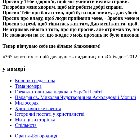
Просив у Тебе здоров’я, щоб міг учинити великі справи.
Ти зробив мене хворим, щоб міг робити добрі справи.
Просив Тебе про багатство, щоб бути щасливим, - дав убогі
Просив про владу, щоб люди прийняли мене, - Зробив мене н
Просив за речі, щоб тішитись життям, Дав мені життя, щоб
Не отримав нічого з того, про що просив, але отримав те, чо
Не зважаючи на те, що жодне з моїх прохань не було викона
Тепер відчуваю себе ще більше блаженним!
«365 коротких історій для душі» - видавництво «Свічадо» 2012
у номері
Колонка редактора
Тема номера
Греко-католицька церква в Україні і світі
Парафія св. Миколая Чудотворця на Аскольдовій Могилі
Милосердя
Християнське вчення
Історичні постаті у християнстві
Митецька сторінка
Спільнота
Оранта-Богородиця