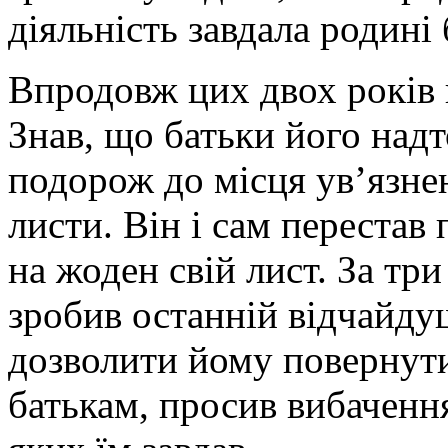
діяльність завдала родині
Впродовж цих двох років н
Знав, що батьки його надт
подорож до місця ув’язнен
листи. Він і сам перестав
на жоден свій лист. За тр
зробив останній відчайду
дозволити йому повернути
батькам, просив вибаченн