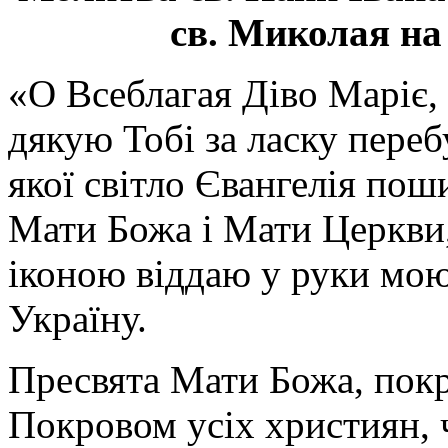
св. Миколая на
«О Всеблагая Діво Маріє,
дякую Тобі за ласку перебу
якої світло Євангелія поши
Мати Божа і Мати Церкви
іконою віддаю у руки мою
Україну.
Пресвята Мати Божа, пок
Покровом усіх християн, ч