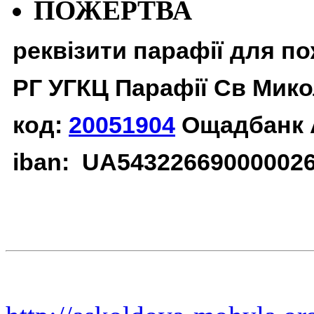
ПОЖЕРТВА
реквізити парафії для п
РГ УГКЦ Парафії Св Мико
код:
20051904
Ощадбанк 
iban: UA54322669000002