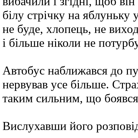
вибачили і згідні, щоб ві
білу стрічку на яблуньку 
не буде, хлопець, не вихо
і більше ніколи не потурб
Автобус наближався до пу
нервував усе більше. Стра
таким сильним, що боявся
Вислухавши його розповід