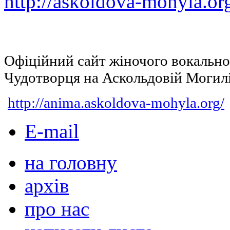
http://askoldova-mohyla.or
Офіційний сайт жіночого вокальн
Чудотворця на Аскольдовій Могил
http://anima.askoldova-mohyla.org/
E-mail
на головну
архів
про нас