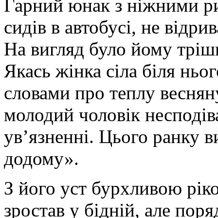
Гарний юнак з ніжними р
сидів в автобусі, не відри
На вигляд було йому тріш
Якась жінка сіла біля нь
словами про теплу весняну
молодий чоловік несподів
ув’язненні. Цього ранку 
додому».
З його уст бурхливою ріко
зростав у бідній, але поря