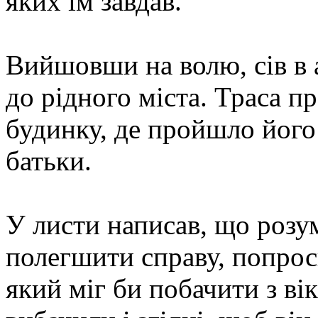
яких їм завдав.
Вийшовши на волю, сів в а
до рідного міста. Траса п
будинку, де пройшло його
батьки.
У листи написав, що розум
полегшити справу, попрос
який міг би побачити з ві