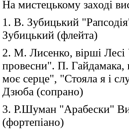
На мистецькому заході ви
1. В. Зубицький "Рапсодія
Зубицький (флейта)
2. М. Лисенко, вірші Лесі
провесни". П. Гайдамака, 
моє серце", "Стояла я і с
Дзюба (сопрано)
3. Р.Шуман "Арабески" В
(фортепіано)