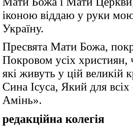
Мати Божа і Мати Церкви
іконою віддаю у руки мою
Україну.
Пресвята Мати Божа, пок
Покровом усіх християн, ч
які живуть у цій великій к
Сина Ісуса, Який для всі
Амінь».
редакційна колегія