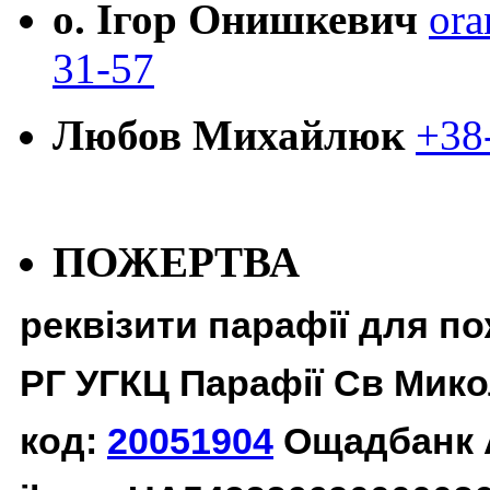
о. Ігор Онишкевич
ora
31-57
Любов Михайлюк
+38
ПОЖЕРТВА
реквізити парафії для п
РГ УГКЦ Парафії Св Мико
код:
20051904
Ощадбанк 