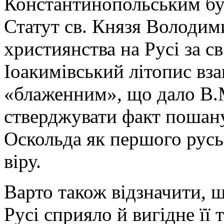
Константинопольським бу
Статут св. Князя Володим
християнства на Русі за св
Іоакимівський літопис вза
«блаженним», що дало В.
стверджувати факт пошан
Оскольда як першого русь
віру.
Варто також відзначити,
Русі сприяло й вигідне її