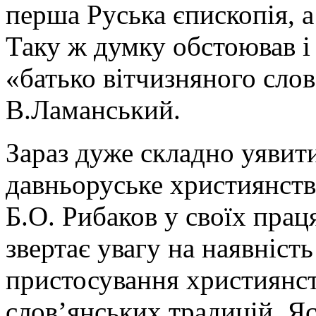
перша Руська єпископія, а
Таку ж думку обстоював і
«батько вітчизняного слов
В.Ламанський.
Зараз дуже складно уявит
давньоруське християнств
Б.О. Рибаков у своїх прац
звертає увагу на наявність
пристосування християнст
слов’янських традицій. Я