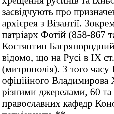
хрещення русинів та їхньог
засвідчують про призначе
архієрея з Візантії. Зокр
патріарх Фотій (858-867 та
Костянтин Багрянородний 
відомо, що на Русі в IX ст
(митрополія). З того часу
офіційного Владимирова Х
різними джерелами, 60 та 
православних кафедр Кон