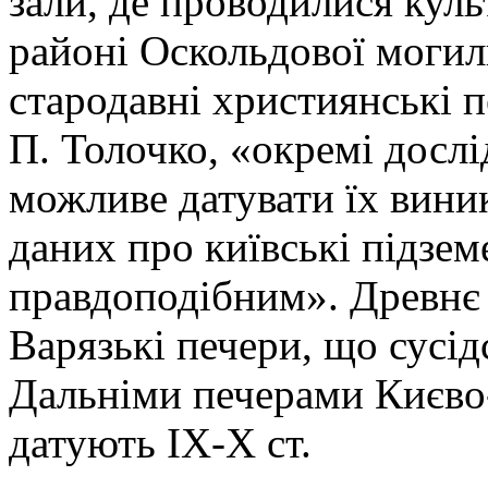
зали, де проводилися куль
районі Оскольдової могили
стародавні християнські п
П. Толочко, «окремі дослі
можливе датувати їх виник
даних про київські підзем
правдоподібним». Древнє
Варязькі печери, що сусід
Дальніми печерами Києво-
датують ІХ-Х ст.