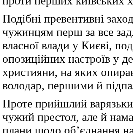
проти перших київських х
Подібні превентивні захо
чужинцям перш за все зад
власної влади у Києві, по
опозиційних настроїв у де
християни, на яких опира
володар, першими й підпал
Проте прийшлий варязький
чужий престол, але й нама
плани щодо об’єднання на