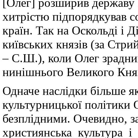
[Олег] розширив державу 
хитрістю підпорядкував со
країн. Так на Оскольді і Д
київських князів (за Стри
– С.Ш.), коли Олег зрадниц
нинішнього Великого Княз
Одначе наслідки більше я
культурницької політики 
безплідними. Очевидно, 
християнська культура і