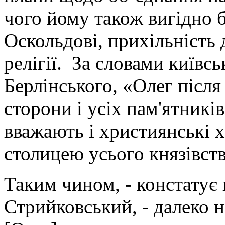
чого йому також вигідно б
Оскольдові, прихільність 
релігії. За словами київсь
Берлінського, «Олег післ
сторони і усіх пам'ятникі
вважають і християнські 
столицею усього князівст
Таким чином, - констатує
Стрийковський, - далеко на