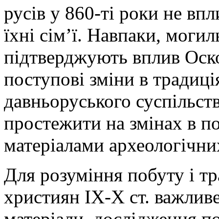
русів у 860-ті роки не вп
їхні сім’ї. Навпаки, моги
підтверджують вплив Оск
поступові зміни в традиці
давньоруського суспільст
простежити на змінах в п
матеріалами археологічни
Для розуміння побуту і т
християн ІХ-Х ст. важлив
матеріали, дослідження п