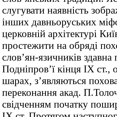
слугувати наявність зобра
інших давньоруських міф
церковній архітектурі Киї
простежити на обряді пох
слов’ян-язичників здавна
Подніпров’ї кінця ІХ ст.,
шарах, з’являються похов
переконання акад. П.Толо
свідченням початку пошир
ІХ ст. Протягом наступног