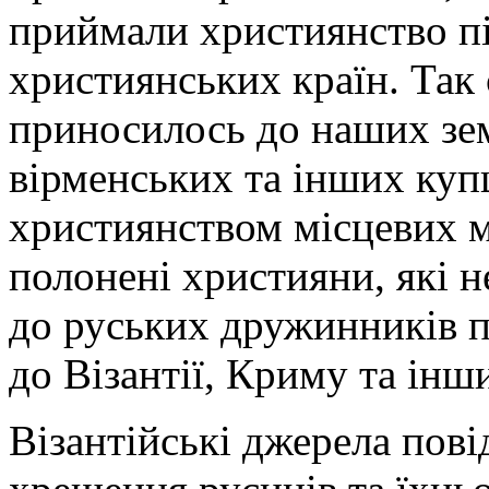
приймали християнство пі
християнських країн. Так
приносилось до наших земе
вірменських та інших купц
християнством місцевих м
полонені християни, які 
до руських дружинників п
до Візантії, Криму та інш
Візантійські джерела пов