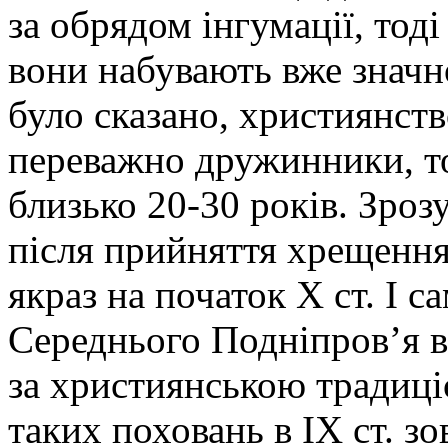
за обрядом інгумації, тоді
вони набувають вже значн
було сказано, християнств
переважно дружинники, то
близько 20-30 років. Зроз
після прийняття хрещення.
якраз на початок Х ст. І с
Середнього Подніпров’я в
за християнською традиці
таких поховань в ІХ ст. з