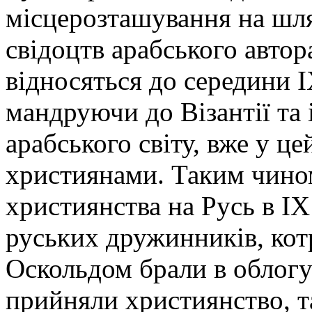
місцерозташування на шля
свідоцтв арабського автор
відносяться до середини ІХ
мандруючи до Візантії та
арабського світу, вже у це
християнами. Таким чино
християнства на Русь в ІХ 
руських дружинників, кот
Оскольдом брали в облогу
прийняли християнство, та