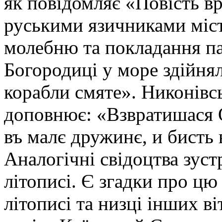
як повідомляє «Повість вр
руськими язичниками міст
молебню та покладання п
Богородиці у море здійня
корабли смяте». Никонівс
доповнює: «Взвратишася 
въ малє дружинє, и бисть 
Аналогічні свідоцтва зуст
літописі. Є згадки про ц
літописі та низці інших в