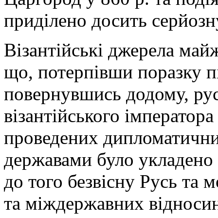
приділено досить серйозну
Візантійські джерела май
що, потерпівши поразку п
повернувшись додому, рус
візантійського імператора 
проведених дипломатични
державами було укладено 
до того безвісну Русь та
та міждержавних відносин