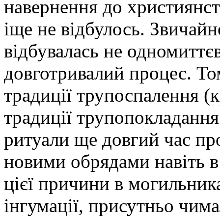
навернення до християнств
іще не відбулось. Звичайно
відбувалась не одномиттєв
довготривалий процес. То
традиції трупоспалення (к
традиції трупопокладання 
ритуали ще довгий час пр
новими обрядами навіть в
цієї причини в могильник
інгумації, присутньо чим