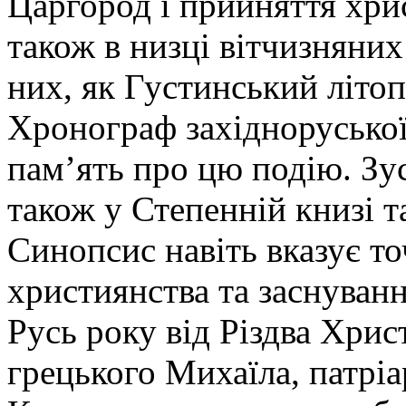
Царгород і прийняття хри
також в низці вітчизняних 
них, як Густинський літо
Хронограф західноруської 
пам’ять про цю подію. Зу
також у Степенній книзі 
Синопсис навіть вказує то
християнства та заснуванн
Русь року від Різдва Хрис
грецького Михаїла, патріа