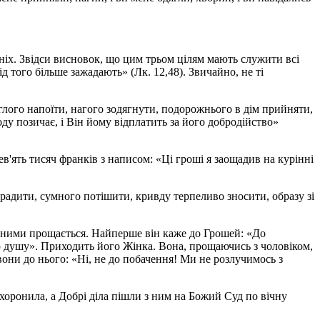
ніх. Звідси висновок, що цим трьом цілям мають служити всі
ід того більше зажадають» (Лк. 12,48). Звичайно, не ті
аглого напоїти, нагого зодягнути, подорожнього в дім прийняти,
ду позичає, і Він йому відплатить за його добродійство»
'ять тисяч франків з написом: «Ці гроші я заощадив на курінні
орадити, сумного потішити, кривду терпеливо зносити, образу зі
і з ними прощається. Найперше він каже до Грошей: «До
ою душу». Приходить його Жінка. Вона, прощаючись з чоловіком,
вони до нього: «Ні, не до побачення! Ми не розлучимось з
охоронила, а Добрі діла пішли з ним на Божий Суд по вічну