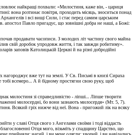
исловлює найкращі похвали: «Милостиня, каже він, - цариця
тині: вона розтинає повітря, проходить місяць, зноситься понад
 Архангелів і всі вищі Сили, і стає перед самим царським
Св. апостол Павло пригадує, що зовнішні добра не наші, а Божі:
 почав продавати часописи. З молодих літ частину свого майна
лив свій доробок упродовж життя, і так завжди робитиму».
ларів заповів Католицькій Церкві й на різні добродійні
х нагороджує вже тут на землі. У Св. Письмі в книзі Сираха
 тобі всемеро... А й бідному простягни свою руку, щоб
днак милостиня зі справедливістю - ліпші... Ліпше творити
аженні милосердні, бо вони зазнають милосердя» (Мт. 5, 7).
иня. Всякий гріх нижче від неї. Вона - пригожий лік на всяку
ийти у славі Отця свого з Ангелами своїми і тоді віддасть
, благословенні Отця мого, візьміть у спадщину Царство, що
 мене прийняли; нагий, і ви мене одягли; хворий, і ви навідались