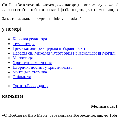
Св. Іван Золотоустий, заохочуючи нас до діл милосердя, каже: «
- а вона стоїть і тебе охороняє. Що більше, тоді, як ти мовчиш, т
За матеріалами: http://promin-lubovi.narod.ru/
у номері
Колонка редактора
Тема номера
Греко-католицька церква в Україні і світі
Парафія св. Миколая Чудотворця на Аскольдовій Могилі
Милосердя
Християнське вчення
Історичні постаті у християнстві
Митецька сторінка
Спільнота
Оранта-Богородиця
катехизм
Молитва св.
П
«О Всеблагая Діво Маріє, Зарваницька Богородице, дякую Тобі з