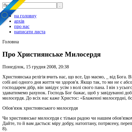
на головну
архів
про нас
написати листа
Головна
Про Християнське Милосердя
Понеділок, 15 грудня 2008, 20:38
Християнська релігія вчить нас, що все, Ідо маємо, _ від Бога. 
собі ані одного дня життя чи здоров'я. Якщо так, то ми не є аб
господарем дібр, він завідує усім з волі свого пана. І він з ус
здаватимемо рахунок. Господь Бог бажає, щоб у завідуванні добр
милосердя. До всіх нас каже Христос: «Блаженні милосердні, бо
Обов'язок християнського милосердя
Чи християнське милосердя є тільки радою чи нашим обов'язком
Дайте, то й вам дасться: міру добру, натоптану, потрясену, пер
8).