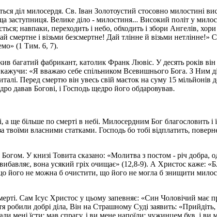
ється діл милосердя. Св. Іван Золотоустий стосовно милостині в
ща заступниця. Велике діло - милостиня... Високий політ у милос
ться; навпаки, переходить і небо, обходить і збори Ангелів, хори
Дай смертне і візьми безсмертне! Дай тлінне й візьми нетлінне!» 
мо» (1 Тим. 6, 7).
 жив багатий фабрикант, католик Франк Лювіс. У десять років він
 кажучи: «Я вважаю себе спільником Всевишнього Бога. З Ним ді
лі. Перед смертю він увесь свій маєток на суму 15 мільйонів до
дро давав Богові, і Господь щедро його обдаровував.
 а ще більше по смерті в небі. Милосердним Бог благословить і ї
 твоїми власними статками. Господь бо тобі відплатить, поверне
огом. У книзі Товита сказано: «Молитва з постом - річ добра, о
бавляє, вона усякий гріх очищає» (12,8-9). А Христос каже: «Бл
що його не можна б очистити, що його не могла б знищити милост
мерті. Сам Ісус Христос у цьому запевняє: «Син Чоловічий має пр
ття робили добрі діла, Він на Страшному Суді заявить: «Прийдіть
дали мені їсти; мав спрагу, і ви мене напоїли; чужинцем був, і ви