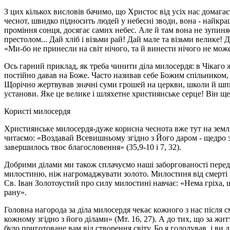
З цих кількох висловів бачимо, що Христос від усіх нас домага
чеснот, швидко підносить людей у небесні зводи, вона - найкра
проміння сонця, досягає самих небес. Але й там вона не зупиняє
престолом... Дай хліб і візьми рай! Дай мале та візьми велике! 
«Ми-бо не принесли на світ нічого, та й винести нічого не може
Ось гарний приклад, як треба чинити діла милосердя: в Чікаго
постійно давав на Боже. Часто називав себе Божим спільником,
Щорічно жертвував значні суми грошей на церкви, школи й шпита
установи. Яке це велике і шляхетне християнське серце! Він ще
Користі милосердя
Християнське милосердя-дуже корисна чеснота вже тут на землі,
читаємо: «Воздавай Всевишньому згідно з Його даром - щедро за
завершилось твоє благословення» (35,9-10 і 7, 32).
Добрими ділами ми також сплачуємо наші заборгованості перед Б
милостиню, ніж нагромаджувати золото. Милостиня від смерті ви
Св. Іван Золотоустий про силу милостині навчає: «Нема гріха, 
рану».
Головна нагорода за діла милосердя чекає кожного з нас після с
кожному згідно з його ділами» (Мт. 16, 27). А до тих, що за жи
було приготоване вам від створення світу. Бо я голодував, і ви 