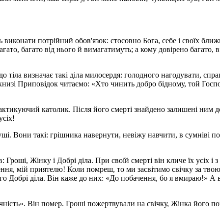
виконати потрійний обов'язок: стосовно Бога, себе і своїх ближ
агато, багато від нього й вимагатимуть; а кому довірено багато, в
до тіла визначає такі діла милосердя: голодного нагодувати, спр
книзі Приповідок читаємо: «Хто чинить добро бідному, той Госпо
ктикуючий католик. Після його смерті знайдено залишені ним дев
усіх!
уші. Вони такі: грішника навернути, невіжу навчити, в сумніві п
 Гроші, Жінку і Добрі діла. При своїй смерті він кличе їх усіх 
ення, мій приятелю! Коли помреш, то ми засвітимо свічку за тв
го Добрі діла. Він каже до них: «До побачення, бо я вмираю!» А 
ічність». Він помер. Гроші пожертвували на свічку, Жінка його п