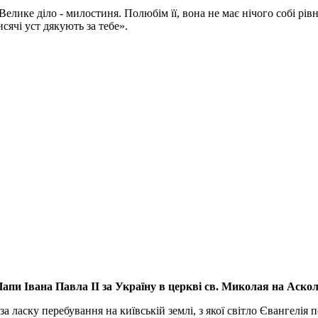
Велике діло - милостиня. Полюбім її, вона не має нічого собі рі
исячі уст дякують за тебе».
апи Івана Павла ІІ за Україну
в церкві св. Миколая на Аско
а ласку перебування на київській землі, з якої світло Євангелія 