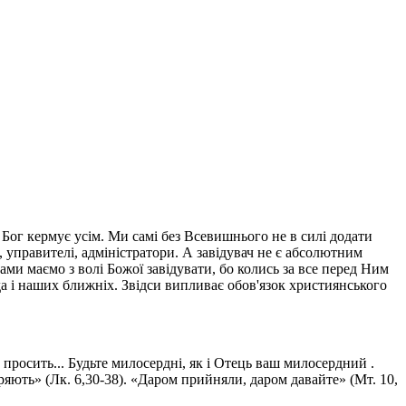
а. Бог кермує усім. Ми самі без Всевишнього не в силі додати
, управителі, адміністратори. А завідувач не є абсолютним
брами маємо з волі Божої завідувати, бо колись за все перед Ним
ода і наших ближніх. Звідси випливає обов'язок християнського
росить... Будьте милосердні, як і Отець ваш милосердний .
іряють» (Лк. 6,30-38). «Даром прийняли, даром давайте» (Мт. 10,