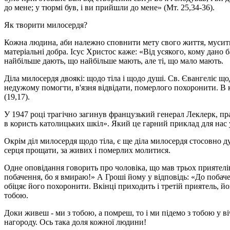
до мене; у тюрмі був, і ви прийшли до мене» (Мт. 25,34-36).
Як творити милосердя?
Кожна людина, аби належно сповнити мету свого життя, мусить 
матеріальні добра. Ісус Христос каже: «Від усякого, кому дано б
найбільше дають, що найбільше мають, але ті, що мало мають.
Діла милосердя двоякі: щодо тіла і щодо душі. Св. Євангеліє що
недужому помогти, в'язня відвідати, померлого похоронити. В 
(19,17).
У 1947 році трагічно загинув французький генерал Леклерк, пра
в користь католицьких шкіл». Який це гарний приклад для нас 
Окрім діл милосердя щодо тіла, є ще діла милосердя стосовно д
серця прощати, за живих і померлих молитися.
Одне оповідання говорить про чоловіка, що мав трьох приятелів:
побачення, бо я вмираю!» А Гроші йому у відповідь: «До побач
обіцяє його похоронити. Вкінці приходить і третій приятель, йо
тобою.
Доки живеш - ми з тобою, а помреш, то і ми підемо з тобою у в
нагороду. Ось така доля кожної людини!