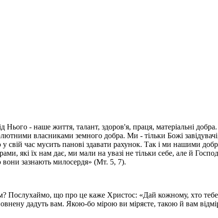
Від Нього - наше життя, талант, здоров'я, праця, матеріальні добр
солютними власниками земного добра. Ми - тільки Божі завідувачі
ього у свій час мусить панові здавати рахунок. Так і ми нашими до
ами, які їх нам дає, ми мали на увазі не тільки себе, але й Госп
 вони зазнають милосердя» (Мт. 5, 7).
? Послухаймо, що про це каже Христос: «Дай кожному, хто тебе п
еповнену дадуть вам. Якою-бо мірою ви міряєте, такою й вам відм