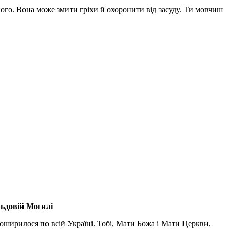
вного. Вона може змити гріхи й охоронити від засуду. Ти мовчиш
льдовій Могилі
поширилося по всій Україні. Тобі, Мати Божа і Мати Церкви,