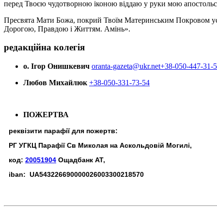
перед Твоєю чудотворною іконою віддаю у руки мою апостольс
Пресвята Мати Божа, покрий Твоїм Материнським Покровом усіх х
Дорогою, Правдою і Життям. Амінь».
редакційна колегія
о. Ігор Онишкевич
oranta-gazeta@ukr.net
+38-050-447-31-
Любов Михайлюк
+38-050-331-73-54
ПОЖЕРТВА
реквізити парафії для пожертв:
РГ УГКЦ Парафії Св Миколая на Аскольдовій Могилі,
код:
20051904
Ощадбанк АТ,
iban: UA543226690000026003300218570