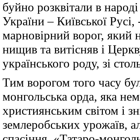
буйно розквітали в народі
України – Київської Русі, 
марновірний ворог, який 
нищив та витісняв і Церкву
українського роду, зі сто
Тим ворогом того часу бул
монгольська орда, яка не
християнським світом і з
землеробських урожаїв, а
спасіння. «Татаро-монгольс