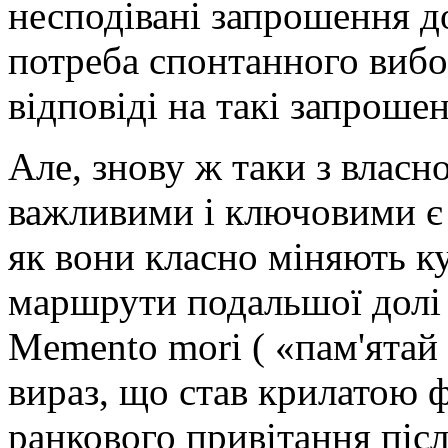
несподівані запрошення до
потреба спонтанного вибо
відповіді на такі запрош
Але, знову ж таки з власно
важливими і ключовими є т
як вони класно міняють к
маршрути подальшої дол
Memento mori ( «пам'ятай
вираз, що став крилатою 
ранкового привітання піс