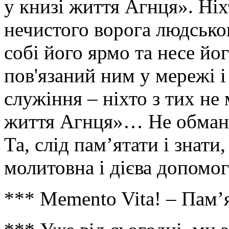
у книзі життя Агнця». Ніхт
нечистого ворога людськог
собі його ярмо та несе йог
пов'язаний ним у мережі 
служіння – ніхто з тих не
життя Агнця»… Не обманю
Та, слід пам’ятати і знати
молитовна і дієва допом
*** Memento Vita! – Пам’