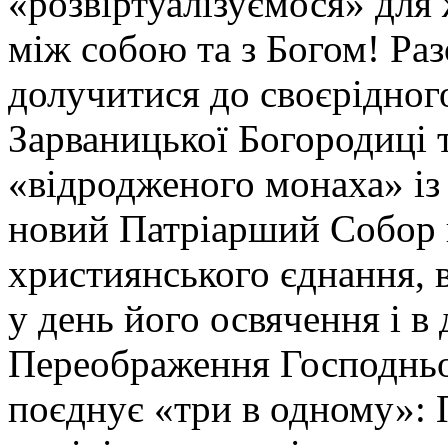
«розвіртуалізуємося» для 
між собою та з Богом! Ра
долучитися до своєрідног
Зарваницької Богородиці 
«відродженого монаха» із 
новий Патріарший Собор 
християнського єднання, 
у день його освячення і в
Переображення Господньо
поєднує «три в одному»: