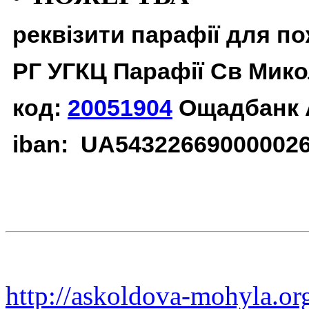
реквізити парафії для п
РГ УГКЦ Парафії Св Мико
код:
20051904
Ощадбанк 
iban: UA54322669000002
http://askoldova-mohyla.or