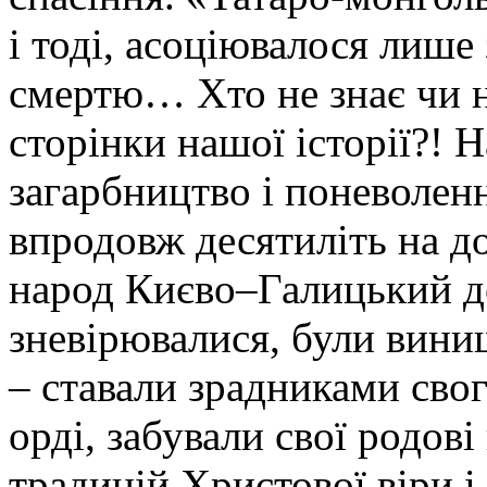
і тоді, асоціювалося лише
смертю… Хто не знає чи не
сторінки нашої історії?! 
загарбництво і поневоленн
впродовж десятиліть на д
народ Києво–Галицький до 
зневірювалися, були винищ
– ставали зрадниками свог
орді, забували свої родові 
традицій Христової віри і