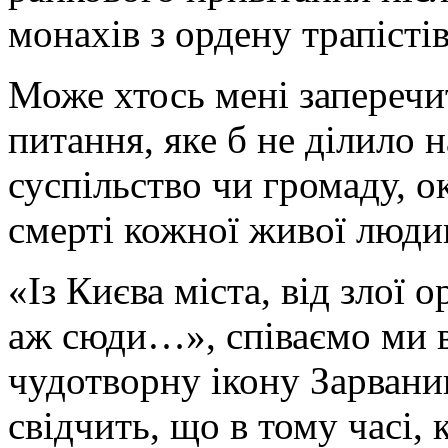
монахів з ордену трапіст
Може хтось мені заперечи
питання, яке б не ділило н
суспільство чи громаду, 
смерті кожної живої люди
«Із Києва міста, від злої
аж сюди…», співаємо ми в
чудотворну ікону Зарвани
свідчить, що в тому часі, 