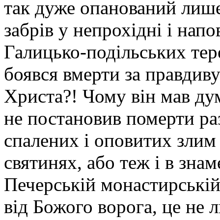
так дуже опанований лише
забрів у непрохідні і нап
Галицько-подільських тер
боявся вмерти за правдиву
Христа?! Чому він мав думк
не постановив померти ра
спалених і оповитих злим
святинях, або теж і в зна
Печерській монастирській 
від Божого ворога, це не 