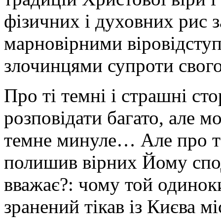
фізичних і духовних рис з
марновірними віровідступ
злочинцями супроти свого
Про ті темні і страшні с
розповідати багато, але мо
темне минуле… Але про те
полишив вірних Йому спод
вважає?: чому той одинок
зранений тікав із Києва мі