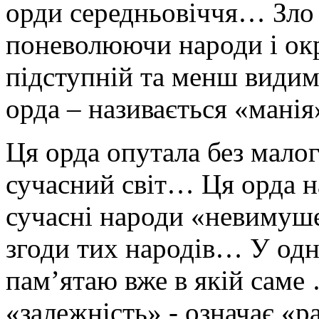
орди середньовіччя… Зло
поневолюючи народи і окр
підступній та менш видимі
орда – називається «мані
Ця орда опутала без мало
сучасний світ… Ця орда на
сучасні народи «невимуше
згоди тих народів… У одні
пам’ятаю вже в якій саме 
«залежність» - означає «р