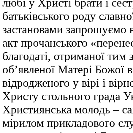
любі у Христі брати і сес
батьківського роду славно
застановами запрошуємо в
акт прочанського «перене
благодаті, отриманої тим
об’явленої Матері Божої в
відродженого у вірі і вір
Христу стольного града Ук
Християнська молодь – са
мірилом прикладового слу