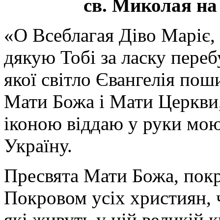
св. Миколая на
«О Всеблагая Діво Маріє,
дякую Тобі за ласку перебу
якої світло Євангелія поши
Мати Божа і Мати Церкви
іконою віддаю у руки мою
Україну.
Пресвята Мати Божа, пок
Покровом усіх християн, ч
які живуть у цій великій к