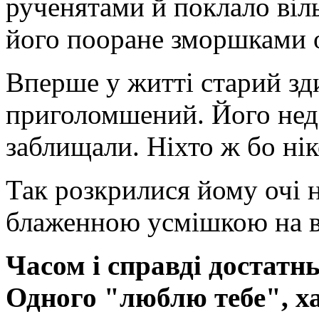
рученятами й поклало віл
його пооране зморшками 
Вперше у житті старий зди
приголомшений. Його недо
заблищали. Ніхто ж бо нік
Так розкрилися йому очі на
блаженною усмішкою на ву
Часом і справді достатн
Одного "люблю тебе", х