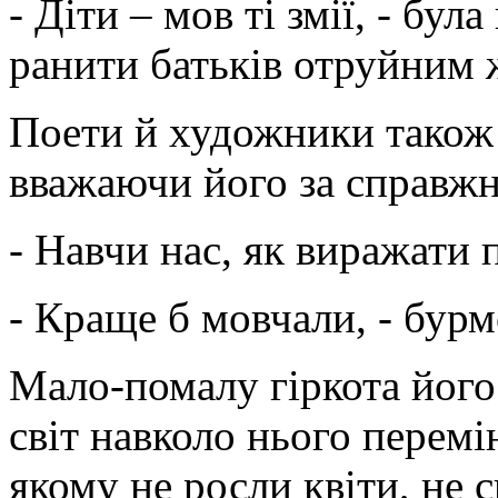
- Діти – мов ті змії, - бул
ранити батьків отруйним 
Поети й художники також 
вважаючи його за справжн
- Навчи нас, як виражати 
- Краще б мовчали, - бурмо
Мало-помалу гіркота його
світ навколо нього перемі
якому не росли квіти, не с