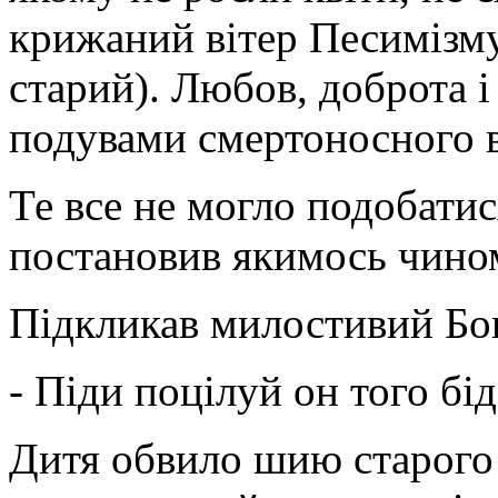
крижаний вітер Песимізму 
старий). Любов, доброта 
подувами смертоносного ві
Те все не могло подобатис
постановив якимось чином
Підкликав милостивий Бог
- Піди поцілуй он того бі
Дитя обвило шию старого