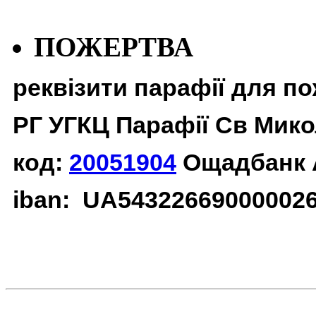
ПОЖЕРТВА
реквізити парафії для п
РГ УГКЦ Парафії Св Мико
код:
20051904
Ощадбанк 
iban: UA54322669000002