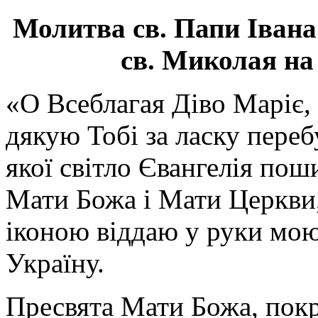
Молитва св.
Папи Івана
св. Миколая на
«О Всеблагая Діво Маріє,
дякую Тобі за ласку перебу
якої світло Євангелія поши
Мати Божа і Мати Церкви
іконою віддаю у руки мою
Україну.
Пресвята Мати Божа, пок