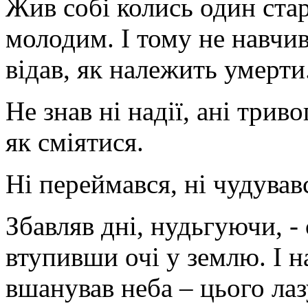
Жив собі колись один стар
молодим. І тому не навчи
відав, як належить умерти
Не знав ні надії, ані триво
як сміятися.
Ні переймався, ні чудувавс
Збавляв дні, нудьгуючи, - 
втупивши очі у землю. І 
вшанував неба – цього лаз