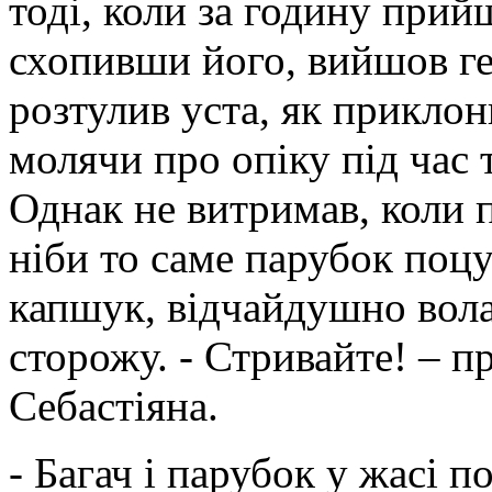
тоді, коли за годину прийш
схопивши його, вийшов гет
розтулив уста, як приклон
молячи про опіку під час
Однак не витримав, коли п
ніби то саме парубок поц
капшук, відчайдушно вол
сторожу. - Стривайте! – п
Себастіяна.
- Багач і парубок у жасі 