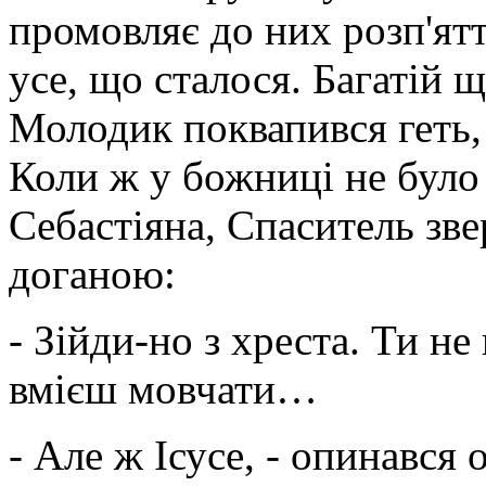
промовляє до них розп'яття
усе, що сталося. Багатій 
Молодик поквапився геть, 
Коли ж у божниці не було 
Себастіяна, Спаситель зве
доганою:
- Зійди-но з хреста. Ти не
вмієш мовчати…
- Але ж Ісусе, - опинався