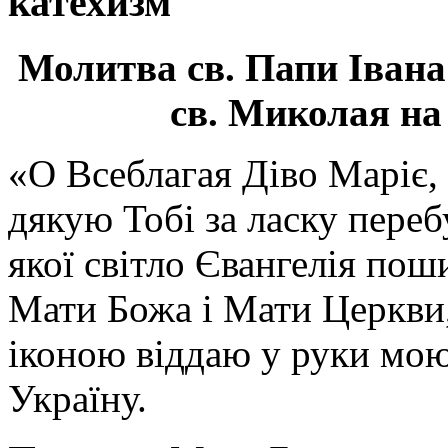
катехизм
Молитва св.
Папи Івана
св. Миколая на
«О Всеблагая Діво Маріє,
дякую Тобі за ласку перебу
якої світло Євангелія поши
Мати Божа і Мати Церкви
іконою віддаю у руки мою
Україну.