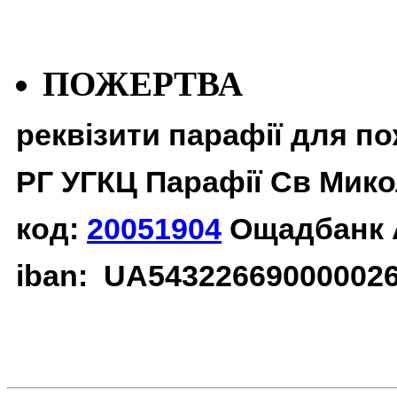
ПОЖЕРТВА
реквізити парафії для п
РГ УГКЦ Парафії Св Мико
код:
20051904
Ощадбанк 
iban: UA54322669000002