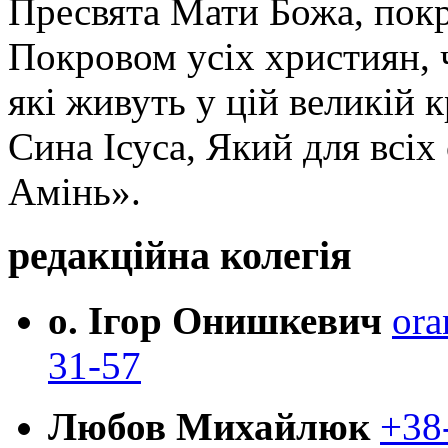
Пресвята Мати Божа, пок
Покровом усіх християн, ч
які живуть у цій великій к
Сина Ісуса, Який для всі
Амінь».
редакційна колегія
о. Ігор Онишкевич
ora
31-57
Любов Михайлюк
+38