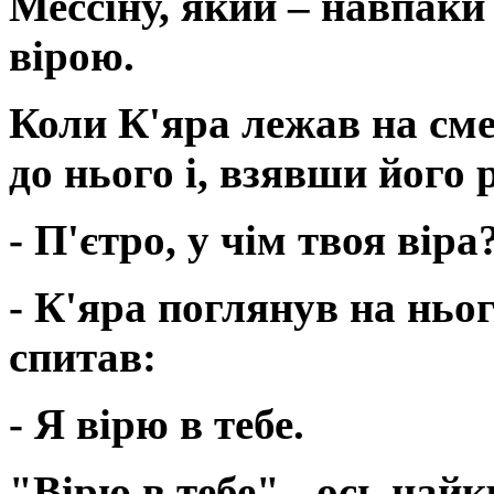
Мессіну, який – навпаки
вірою.
Коли К'яра лежав на сме
до нього і, взявши його 
- П'єтро, у чім твоя віра
- К'яра поглянув на ньог
спитав:
- Я вірю в тебе.
"Вірю в тебе" - ось най