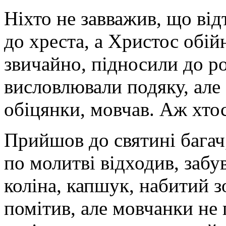
Ніхто не завважив, що від
до хреста, а Христос обій
звичайно, підносили до ро
висловлювали подяку, але
обіцянки, мовчав. Аж хто
Прийшов до святині багач,
по молитві відходив, забу
коліна, капшук, набитий 
помітив, але мовчанки не 