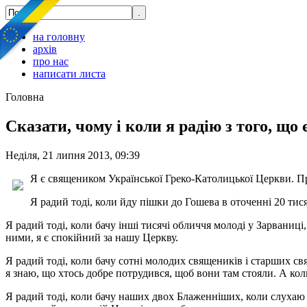
на головну
архів
про нас
написати листа
Головна
Сказати, чому і коли я радію з того, що
Неділя, 21 липня 2013, 09:39
Я є священиком Української Греко-Католицької Церкви. Пр
Я радий тоді, коли йду пішки до Гошева в оточенні 20 тис
Я радий тоді, коли бачу інші тисячі обличчя молоді у Зарваниці
ними, я є спокійний за нашу Церкву.
Я радий тоді, коли бачу сотні молодих священиків і старших св
я знаю, що хтось добре потрудився, щоб вони там стояли. А ко
Я радий тоді, коли бачу наших двох Блаженніших, коли слухаю їх