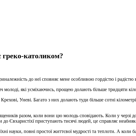
 є греко-католиком?
иналежність до неї сповняє мене особливою гордістю і радістю 
яч молоді, які усміхаючись, прощею долають більше тридцяти кіло
, Крехові, Уневі. Багато з них долають туди більше сотні кіломет
ящеників разом, коли вони цю молодь сповідають. Коли у черзі до
ли до Євхаристіхї приступають тисячі людей, це справляє неабия
ні науки, повні простої життєвої мудрості та теплоти. А коли бач