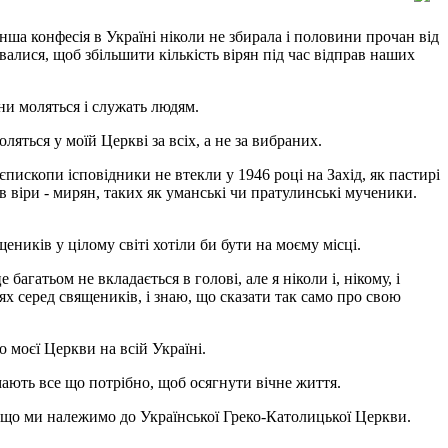
інша конфесія в Україні ніколи не збирала і половини прочан від
увалися, щоб збільшити кількість вірян під час відправ наших
ни моляться і служать людям.
ляться у моїй Церкві за всіх, а не за вибраних.
пископи ісповідники не втекли у 1946 році на Захід, як пастирі
в віри - мирян, таких як уманські чи пратулинські мученики.
ників у цілому світі хотіли би бути на моєму місці.
агатьом не вкладається в голові, але я ніколи і, нікому, і
ях серед священиків, і знаю, що сказати так само про свою
до моєї Церкви на всій Україні.
 мають все що потрібно, щоб осягнути вічне життя.
о, що ми належимо до Української Греко-Католицької Церкви.