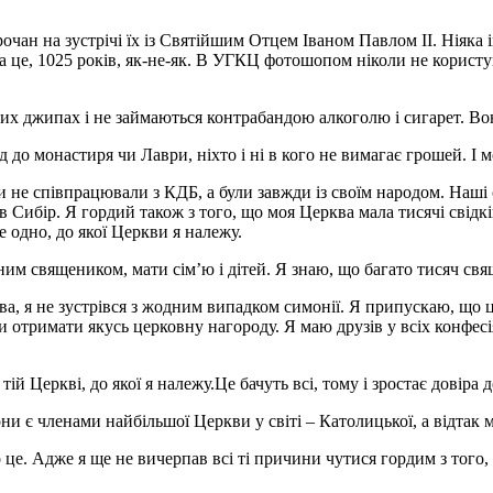
очан на зустрічі їх із Святійшим Отцем Іваном Павлом ІІ. Ніяка 
і, а це, 1025 років, як-не-як. В УГКЦ фотошопом ніколи не корист
них джипах і не займаються контрабандою алкоголю і сигарет. Во
 до монастиря чи Лаври, ніхто і ні в кого не вимагає грошей. І мо
и не співпрацювали з КДБ, а були завжди із своїм народом. Наші є
в Сибір. Я гордий також з того, що моя Церква мала тисячі свідкі
 одно, до якої Церкви я належу.
м священиком, мати сім’ю і дітей. Я знаю, що багато тисяч свяще
, я не зустрівся з жодним випадком симонії. Я припускаю, що це б
и отримати якусь церковну нагороду. Я маю друзів у всіх конфесі
тій Церкві, до якої я належу.Це бачуть всі, тому і зростає довіра 
они є членами найбільшої Церкви у світі – Католицької, а відтак
про це. Адже я ще не вичерпав всі ті причини чутися гордим з тог