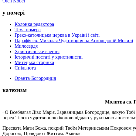
Oleh Kobel
у номері
Колонка редактора
Тема номера
Греко-католицька церква в Україні і світі
Парафія св. Миколая Чудотворця на Аскольдовій Могилі
Милосердя
Християнське вчення
Історичні постаті у християнстві
Митецька сторінка
Спільнота
Оранта-Богородиця
катехизм
Молитва св.
П
«О Всеблагая Діво Маріє, Зарваницька Богородице, дякую Тобі з
перед Твоєю чудотворною іконою віддаю у руки мою апостольс
Пресвята Мати Божа, покрий Твоїм Материнським Покровом усіх х
Дорогою, Правдою і Життям. Амінь».