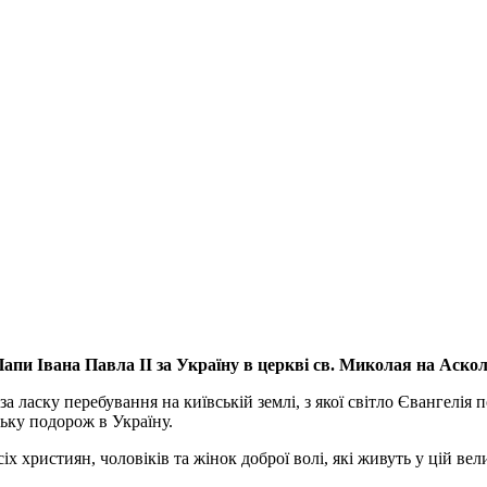
апи Івана Павла ІІ за Україну
в церкві св. Миколая на Аско
а ласку перебування на київській землі, з якої світло Євангелія 
ьку подорож в Україну.
ристиян, чоловіків та жінок доброї волі, які живуть у цій велик