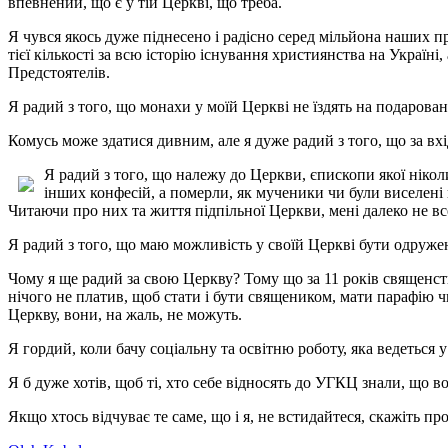
впевнений, що є у тій Церкві, що треба.
Я чувся якось дуже піднесено і радісно серед мільйона наших пр
тієї кількості за всю історію існування християнства на Україн
Предстоятелів.
Я радий з того, що монахи у моїй Церкві не їздять на подарова
Комусь може здатися дивним, але я дуже радий з того, що за вхід
Я радий з того, що належу до Церкви, єпископи якої нікол
інших конфесій, а померли, як мученики чи були виселені 
Читаючи про них та життя підпільної Церкви, мені далеко не все
Я радий з того, що маю можливість у своїй Церкві бути одружени
Чому я ще радий за свою Церкву? Тому що за 11 років священства
нічого не платив, щоб стати і бути священиком, мати парафію ч
Церкву, вони, на жаль, не можуть.
Я гордий, коли бачу соціальну та освітню роботу, яка ведеться у 
Я б дуже хотів, щоб ті, хто себе відносять до УГКЦ знали, що в
Якщо хтось відчуває те саме, що і я, не встидайтеся, скажіть 