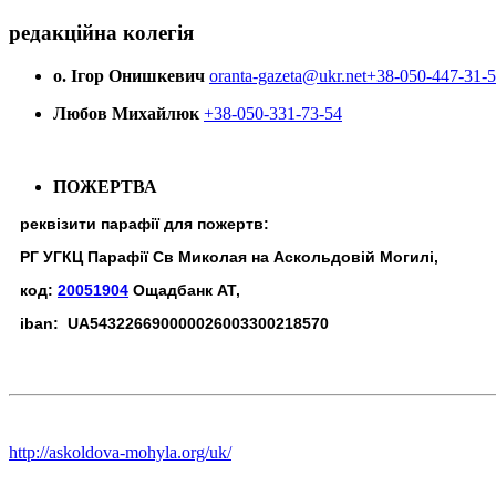
редакційна колегія
о. Ігор Онишкевич
oranta-gazeta@ukr.net
+38-050-447-31-
Любов Михайлюк
+38-050-331-73-54
ПОЖЕРТВА
реквізити парафії для пожертв:
РГ УГКЦ Парафії Св Миколая на Аскольдовій Могилі,
код:
20051904
Ощадбанк АТ,
iban: UA543226690000026003300218570
http://askoldova-mohyla.org/uk/