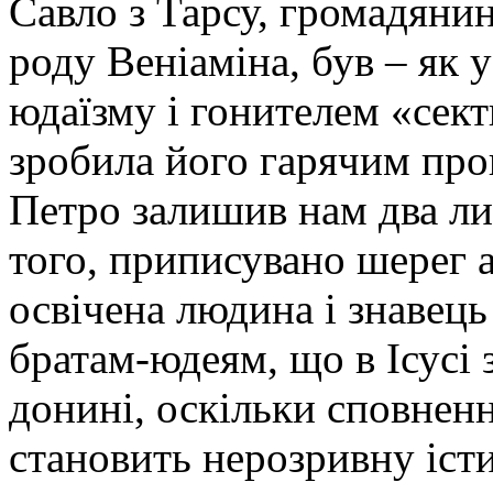
Савло з Тарсу, громадянин
роду Веніаміна, був – як 
юдаїзму і гонителем «сект
зробила його гарячим про
Петро залишив нам два ли
того, приписувано шерег 
освічена людина і знавець
братам-юдеям, що в Ісусі
донині, оскільки сповнен
становить нерозривну істин