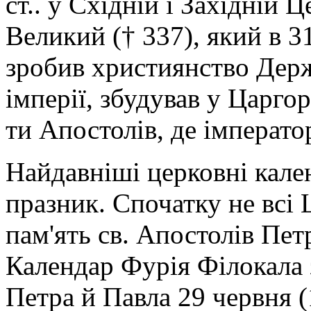
ст.. у Східній і Західній
Великий († 337), який в 
зробив християнство Дер
імперії, збудував у Царго
ти Апостолів, де імперато
Найдавніші церковні кален
празник. Спочатку не всі
пам'ять св. Апостолів Пет
Календар Фурія Філокала з
Петра й Павла 29 червня 