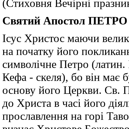
(Стиховня Вечірні празни
Святий Апостол ПЕТРО
Ісус Христос маючи велик
на початку його покликан
символічне Петро (латин. P
Кефа - скеля), бо він має
основу його Церкви. Св. 
до Христа в часі його дія
прославлення на горі Таво
визнає Христове Божество.