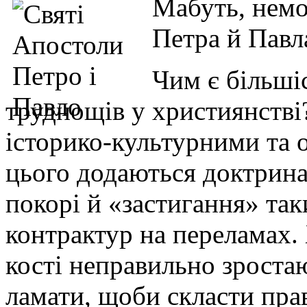
Мабуть, немо
Петра й Павл
Чим є більшіс
труднощів у християнств
історико-культурними та
цього додаються доктрина
покорі й «застигання» так
контрактур на переламах. 
кості неправильно зростаю
ламати, щоби скласти пр