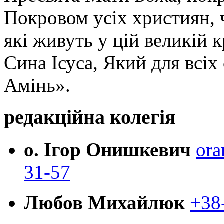
Покровом усіх християн, ч
які живуть у цій великій к
Сина Ісуса, Який для всі
Амінь».
редакційна колегія
о. Ігор Онишкевич
ora
31-57
Любов Михайлюк
+38