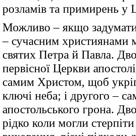
розламів та примирень у Ц
Можливо – якщо задуматис
– сучасним християнами м
святих Петра й Павла. Дв
первісної Церкви апостолі
самим Христом, щоб укріп
ключі неба; і другого – с
апостольського грона. Дв
рідко коли могли стерпіти