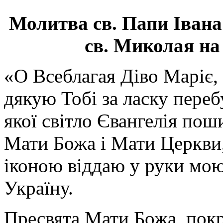
Молитва св.
Папи Івана
св. Миколая на
«О Всеблагая Діво Маріє,
дякую Тобі за ласку перебу
якої світло Євангелія поши
Мати Божа і Мати Церкви
іконою віддаю у руки мою
Україну.
Пресвята Мати Божа, пок