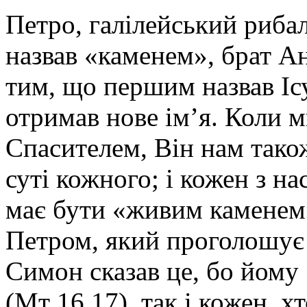
Петро, галілейський рибал
назвав «каменем», брат А
тим, що першим назвав Іс
отримав нове ім’я. Коли 
Спасителем, Він нам також
суті кожного; і кожен з на
має бути «живим каменем
Петром, який проголошує 
Симон сказав це, бо йому
(Мт 16,17), так і кожен, х