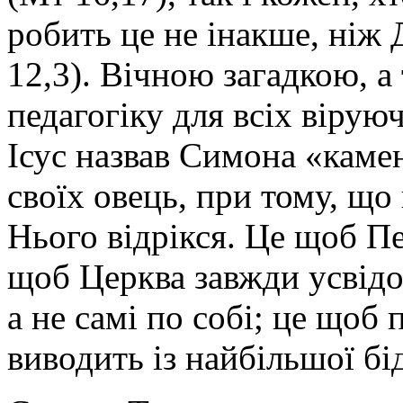
робить це не інакше, ніж
12,3). Вічною загадкою, 
педагогіку для всіх вірую
Ісус назвав Симона «каме
своїх овець, при тому, що
Нього відрікся. Це щоб П
щоб Церква завжди усвідо
а не самі по собі; це щоб
виводить із найбільшої бід