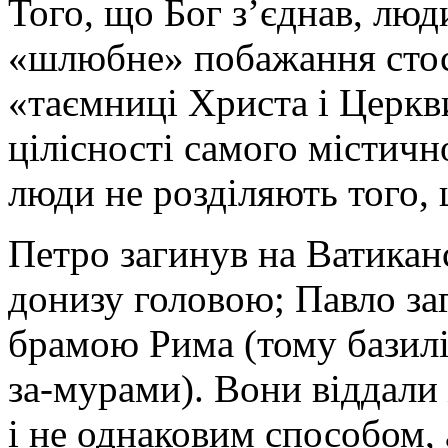
Того, що Бог з’єднав, люд
«шлюбне» побажання стосу
«таємниці Христа і Церкви»
цілісності самого містичн
люди не розділяють того, 
Петро загинув на Ватикан
донизу головою; Павло за
брамою Рима (тому базилік
за-мурами). Вони віддали 
і не однаковим способом, 