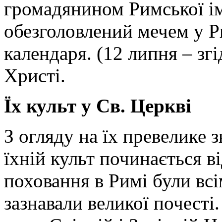
громадянином Римської імп
обезголовлений мечем у Ри
календаря. (12 липня – зг
Христі.
Їх культ у Св. Церкві
З огляду на їх превелике з
їхній культ починається ві
поховання в Римі були вс
зазнавали великої почесті.