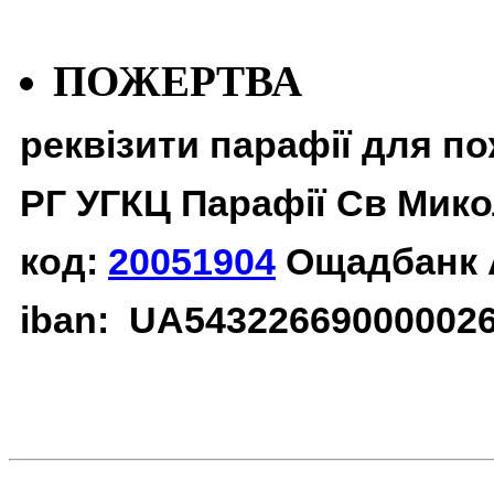
ПОЖЕРТВА
реквізити парафії для п
РГ УГКЦ Парафії Св Мико
код:
20051904
Ощадбанк 
iban: UA54322669000002