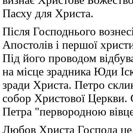
Пасху для Христа.
Після Господнього вознес
Апостолів і першої христ
Під його проводом відбув
на місце зрадника Юди Іск
зради Христа. Петро скл
собор Христової Церкви. С
Петра "первородною вівце
Любов Христа Господа це