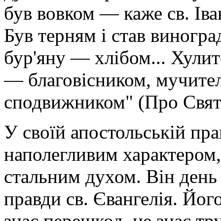
був вовком — каже св. Іва
Був терням і став виногра
бур'яну — хлібом... Хулит
— благовісником, мучите
сподвижником" (Про Святи
У своїй апостольській пра
наполегливим характером,
стальним духом. Він день 
правди св. Євангелія. Йо
знає перешкод, не знає тр