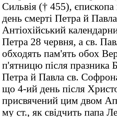
Сильвія († 455), єпископа 
день смерті Петра й Павла
Антіохійський календарник
Петра 28 червня, а св. Па
обходять пам'ять обох Ве
п'ятницю після празника Б
Петра й Павла св. Софрон
що 4-ий день після Христо
присвячений цим двом Апо
му ст., як свідчить папа Ле