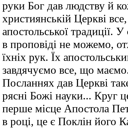
руки Бог дав людству й к
християнській Церкві все
апостольської традиції. У
в проповіді не можемо, от
їхніх рук. Їх апостольськ
завдячуємо все, що маємо.
Посланнях дав Церкві таке
рясні Божі науки... Круг 
перше місце Апостола Пет
в році, це є Поклін його К