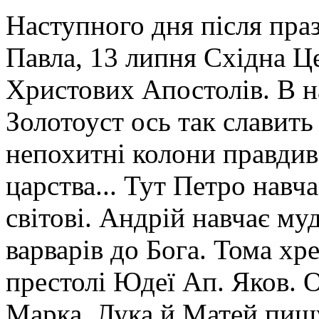
Наступного дня після праз
Павла, 13 липня Східна Це
Христових Апостолів. В на
Золотоуст ось так славить
непохитні колони правдиво
царства... Тут Петро навч
світові. Андрій навчає му
варварів до Бога. Тома х
престолі Юдеї Ап. Яков. 
Марка. Лука й Матей пишу