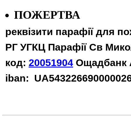
ПОЖЕРТВА
реквізити парафії для п
РГ УГКЦ Парафії Св Мико
код:
20051904
Ощадбанк 
iban: UA54322669000002