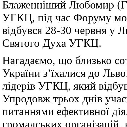
Блаженніший Любомир (Гу
УГКЦ, під час Форуму мо
відбувся 28-30 червня у Л
Святого Духа УГКЦ.
Нагадаємо, що близько сот
України з’їхалися до Льв
лідерів УГКЦ, який відбу
Упродовж трьох днів учас
питаннями ефективної дія
громадських організацій, 