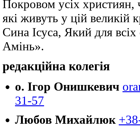
Покровом усіх християн, ч
які живуть у цій великій к
Сина Ісуса, Який для всі
Амінь».
редакційна колегія
о. Ігор Онишкевич
ora
31-57
Любов Михайлюк
+38