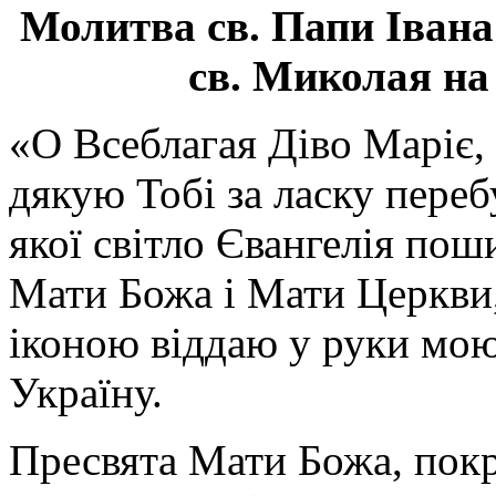
Молитва св.
Папи Івана
св. Миколая на
«О Всеблагая Діво Маріє,
дякую Тобі за ласку перебу
якої світло Євангелія поши
Мати Божа і Мати Церкви
іконою віддаю у руки мою
Україну.
Пресвята Мати Божа, пок