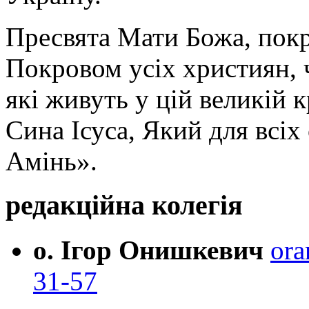
Пресвята Мати Божа, пок
Покровом усіх християн, ч
які живуть у цій великій к
Сина Ісуса, Який для всі
Амінь».
редакційна колегія
о. Ігор Онишкевич
ora
31-57