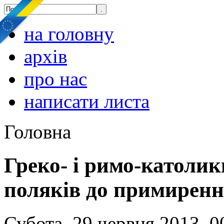
на головну
архів
про нас
написати листа
Головна
Греко- і римо-католик
поляків до примирен
Субота, 29 червня 2013, 0