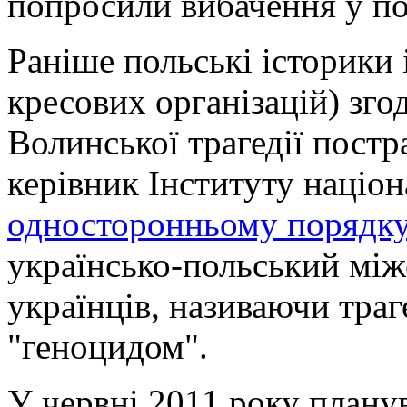
попросили вибачення у по
Раніше польські історики 
кресових організацій) зго
Волинської трагедії постр
керівник Інституту націон
односторонньому порядку
українсько-польський між
українців, називаючи траг
"геноцидом".
У червні 2011 року плану