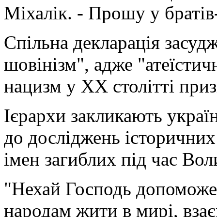
Міхалік. - Прошу у братів
Спільна декларація засудж
шовінізм", адже "атеїстич
нацизм у ХХ столітті приз
Ієрархи закликають украї
до досліджень історичних
імен загиблих під час Воли
"Нехай Господь допоможе
народам жити в мирі, вза