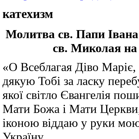
катехизм
Молитва св.
Папи Івана
св. Миколая на
«О Всеблагая Діво Маріє,
дякую Тобі за ласку перебу
якої світло Євангелія поши
Мати Божа і Мати Церкви
іконою віддаю у руки мою
Україну.