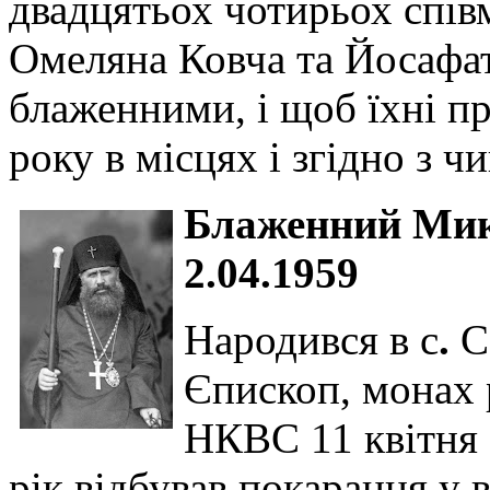
двадцятьох чотирьох спів
Омеляна Ковча та Йосафа
блаженними, і щоб їхні п
року в місцях і згідно з 
Блаженний Мик
2.04.1959
Народився в с
.
С
Єпископ, монах 
НКВС 11 квітня 
рік відбував покарання у 