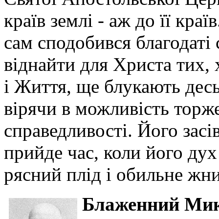
країв землі - аж до її кра
сам сподобився благодаті 
віднайти для Христа тих,
і Життя, ще блукають десь
вірячи в можливість торж
справедливості. Його засів
прийде час, коли його дух
рясний плід і обильне жн
Блаженний Мико