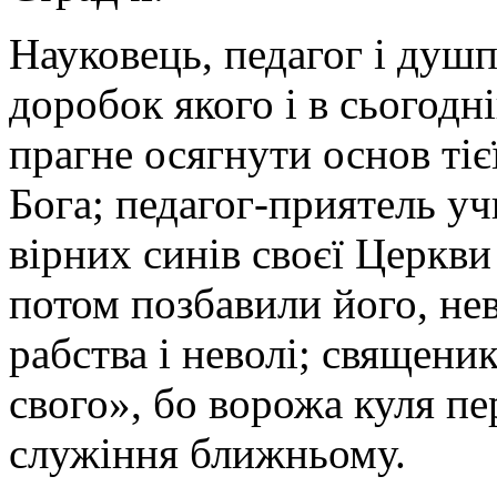
Науковець, педагог і душ
доробок якого і в сьогодн
прагне осягнути основ ті
Бога; педагог-приятель учн
вірних синів своєї Церкви
потом позбавили його, нев
рабства і неволі; священи
свого», бо ворожа куля пе
служіння ближньому.