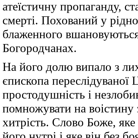
атеїстичну пропаганду, с
смерті. Похований у рідн
блаженного вшановуються 
Богородчанах.
На його долю випало з ли
єпископа переслідуваної Ц
простодушність і незлобив
помножувати на воістину з
хитрість. Слово Боже, як
його нутрі і яке він без б