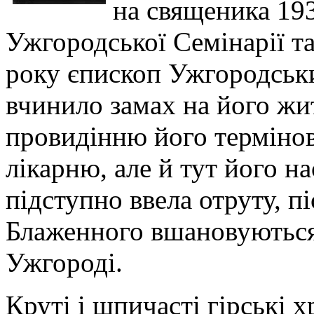
на священика 193
Ужгородської Семінарії та
року єпископ Ужгородськ
вчинило замах на його жи
провидінню його термінов
лікарню, але й тут його на
підступно ввела отруту, п
Блаженного вшановуються
Ужгороді.
Круті і шпичасті гірські 