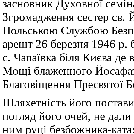
засновник Духовної семін
Згромадження сестер св.
Польською Службою Безпе
арешт 26 березня 1946 р. 
с. Чапаївка біля Києва де
Мощі блаженного Йосафат
Благовіщення Пресвятої Б
Шляхетність його постави
погляд його очей, не дали
ним руці безбожника-ката