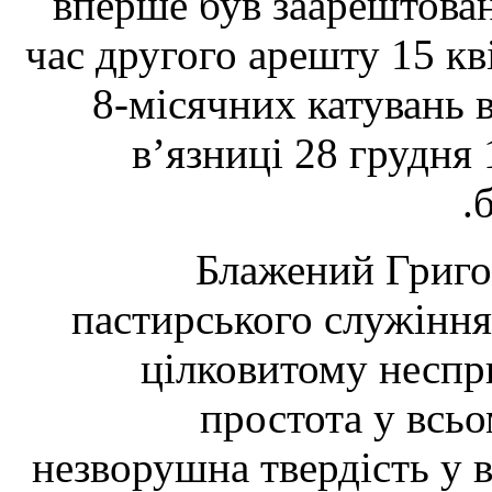
вперше був заарештова
час другого арешту 15 кв
8-місячних катувань в
в’язниці 28 грудня
Блажений Григо
пастирського служіння
цілковитому неспри
простота у всьо
незворушна твердість у в