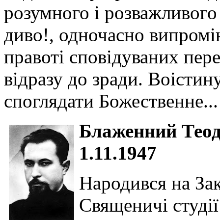
розумного і розважливого 
диво!, одночасно випромін
правоті сповідуваних перек
відразу до зради. Воістину
споглядати Божественне...
Блаженний Теод
1.11.1947
Народився на Зак
Священичі студії