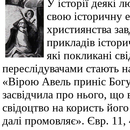
У історії деякі 
свою історичну 
християнства зав
прикладів істори
які покликані св
переслідувачами стають н
«Вірою Авель приніс Богу
засвідчила про нього, що 
свідоцтво на користь його 
далі промовляє». Євр. 11, 