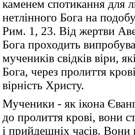
каменем спотикання для л
нетлінного Бога на подоб
Рим. 1, 23. Від жертви Ав
Бога проходить випробува
мучеників свідків віри, я
Бога, через пролиття кров
вірність Христу.
Мученики - як ікона Єван
до пролиття крові, вони с
і прийдешніх часів. Вони