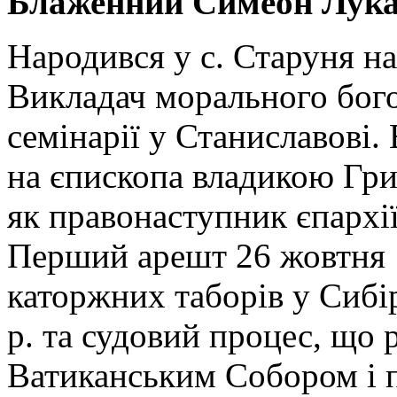
Блаженний Симеон Лукач
Народився у с. Старуня на
Викладач морального бог
семінарії у Станиславові.
на єпископа владикою Г
як правонаступник єпархії
Перший арешт 26 жовтня 1
каторжних таборів у Сибі
р. та судовий процес, що 
Ватиканським Собором і п