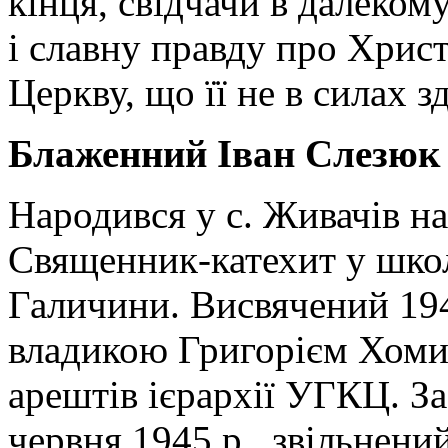
кінця, свідчачи в далекому
і славну правду про Христ
Церкву, що її не в силах з
Блаженний Іван Слезюк 
Народився у с. Живачів на
Священник-катехит у школ
Галичини. Висвячений 194
владикою Григорієм Хоми
арештів ієрархії УГКЦ. З
червня 1945 р., звільнений