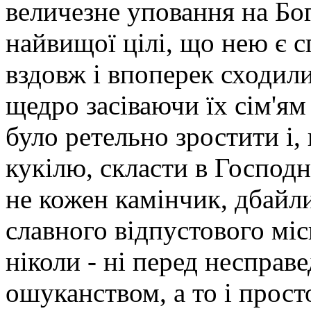
величезне уповання на Бо
найвищої цілі, що нею є с
вздовж і впоперек сходили
щедро засіваючи їх сім'ям
було ретельно зростити і,
кукілю, скласти в Господ
не кожен камінчик, дбайл
славного відпустового міс
ніколи - ні перед несправ
ошуканством, а то і прост