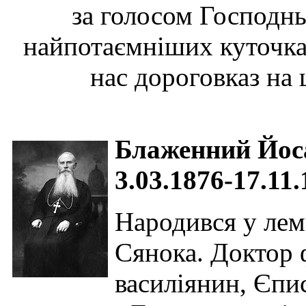
за голосом Господн
найпотаємніших куточках
нас дороговказ на
Блаженний Йос
3.03.1876-17.11
Народився у лем
Сянока. Доктор ф
василіянин, Єпи