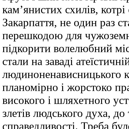
кам’янистих схилів, котр
Закарпаття, не один раз с
перешкодою для чужоземн
підкорити волелюбний міс
стали на заваді атеїстичні
людиноненависницького к
планомірно і жорстоко пр
високого і шляхетного уст
злетів людського духа, до
справедливості. Треба бул