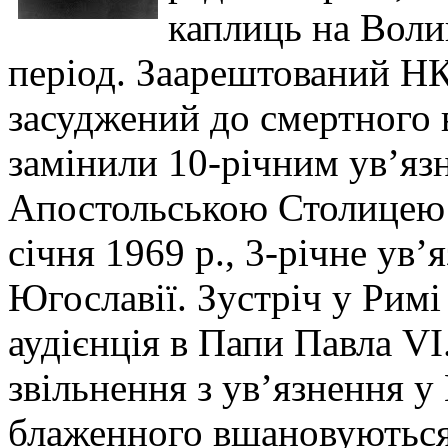
каплиць на Воли
період. Заарештований НК
засуджений до смертного в
замінили 10-річним ув’яз
Апостольською Столицею 
січня 1969 р., 3-річне ув
Югославії. Зустріч у Рим
аудієнція в Папи Павла VI
звільнення з ув’язнення у
блаженного вшановуються 