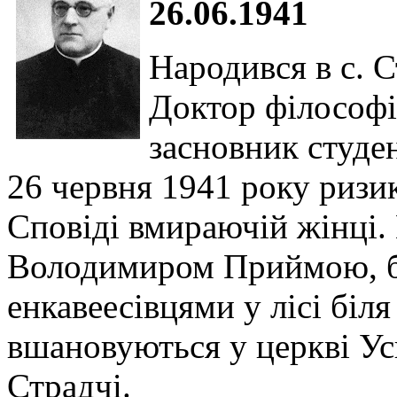
26.06.1941
Народився в с. 
Доктор філософії
засновник студен
26 червня 1941 року риз
Сповіді вмираючій жінці.
Володимиром Приймою, бу
енкавеесівцями у лісі бі
вшановуються у церкві Ус
Страдчі.