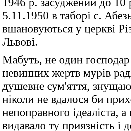
1946 р. засуджений до 10 
5.11.1950 в таборі с. Абе
вшановуються у церкві Рі
Львові.
Мабуть, не один господар
невинних жертв мурів рад
душевне сум'яття, знущаю
ніколи не вдалося би при
непоправного ідеаліста, а
видавало ту приязність і д