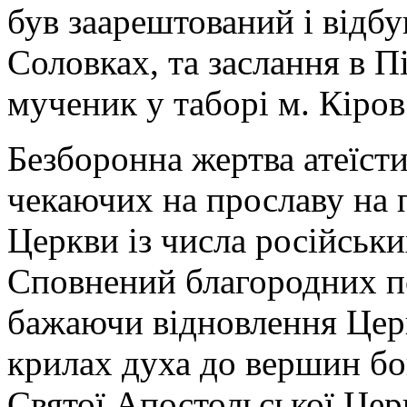
був заарештований і відбу
Соловках, та заслання в Пі
мученик у таборі м. Кіров
Безборонна жертва атеїсти
чекаючих на прославу на 
Церкви із числа російськи
Сповнений благородних по
бажаючи відновлення Церко
крилах духа до вершин бог
Святої Апостольської Церк