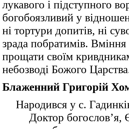
лукавого і підступного во
богобоязливий у відношен
ні тортури допитів, ні сув
зрада побратимів. Вмінн
прощати своїм кривдникам 
небозводі Божого Царства.
Блаженний Григорій Хом
Народився у с. Гадинкі
Доктор богослов’я, 