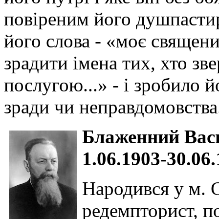
повіреним його душпастир
його слова - «моє священи
зрадити імена тих, хто зв
послугою...» - і зробило 
зради чи неправдомовства
Блаженний Вас
1.06.1903-30.06
Народився у м. 
редемпторист, по