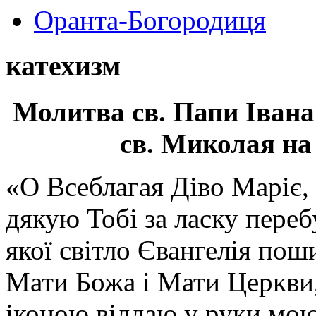
Оранта-Богородиця
катехизм
Молитва св.
Папи Івана
св. Миколая на
«О Всеблагая Діво Маріє,
дякую Тобі за ласку перебу
якої світло Євангелія поши
Мати Божа і Мати Церкви
іконою віддаю у руки мою