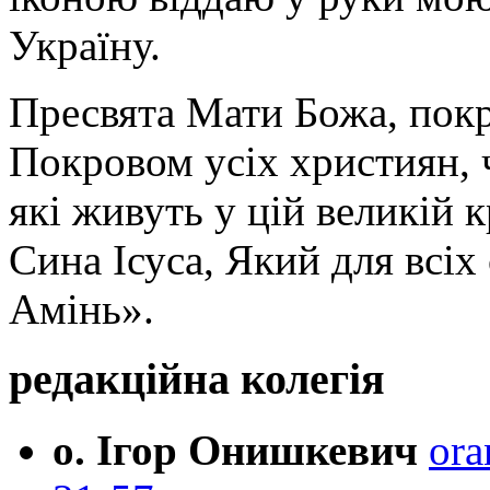
Україну.
Пресвята Мати Божа, пок
Покровом усіх християн, ч
які живуть у цій великій к
Сина Ісуса, Який для всі
Амінь».
редакційна колегія
о. Ігор Онишкевич
ora