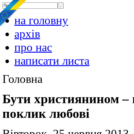
на головну
архів
про нас
написати листа
Головна
Бути християнином – ц
поклик любові
Вівторок, 25 червня 2013,