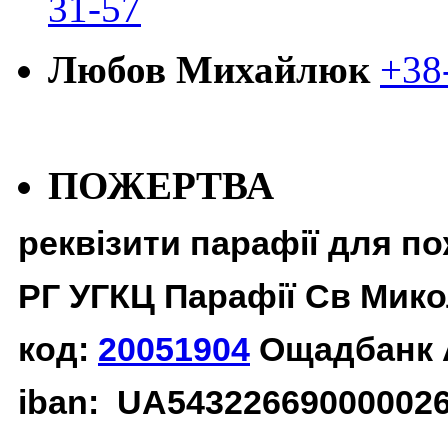
31-57
Любов Михайлюк
+38
ПОЖЕРТВА
реквізити парафії для п
РГ УГКЦ Парафії Св Мико
код:
20051904
Ощадбанк 
iban: UA54322669000002