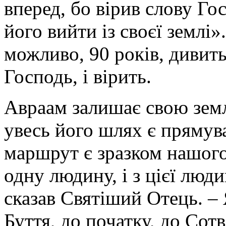
вперед, бо вірив слову Го
його вийти із своєї землі»
можливо, 90 років, дивить
Господь, і вірить.
Авраам залишає свою земл
увесь його шлях є прямува
маршрут є зразком нашого
одну людину, і з цієї люд
сказав Святіший Отець. –
Буття, до початку, до Сот