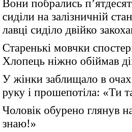
Вони побрались п’ятдесят
сиділи на залізничній стан
лавці сиділо двійко закоха
Старенькі мовчки спостер
Хлопець ніжно обіймав дів
У жінки заблищало в очах,
руку і прошепотіла: «Ти т
Чоловік обурено глянув на
знаю!»