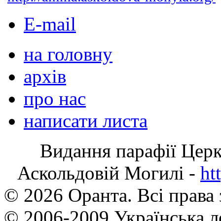
E-mail
на головну
архів
про нас
написати листа
Видання парафії Цер
Аскольдовій Могилі -
ht
© 2026 Оранта. Всі права
© 2006-2009 Українська л