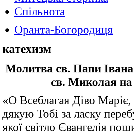
Спільнота
Оранта-Богородиця
катехизм
Молитва св.
Папи Івана
св. Миколая на
«О Всеблагая Діво Маріє,
дякую Тобі за ласку перебу
якої світло Євангелія поши