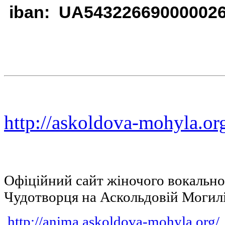
iban: UA54322669000002
http://askoldova-mohyla.or
Офіційний сайт жіночого вокальн
Чудотворця на Аскольдовій Могил
http://anima.askoldova-mohyla.org/