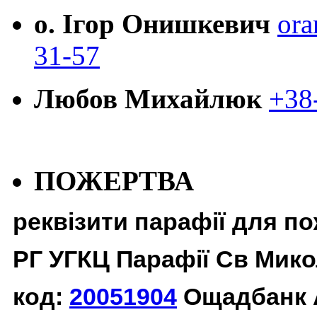
о. Ігор Онишкевич
ora
31-57
Любов Михайлюк
+38
ПОЖЕРТВА
реквізити парафії для п
РГ УГКЦ Парафії Св Мико
код:
20051904
Ощадбанк 