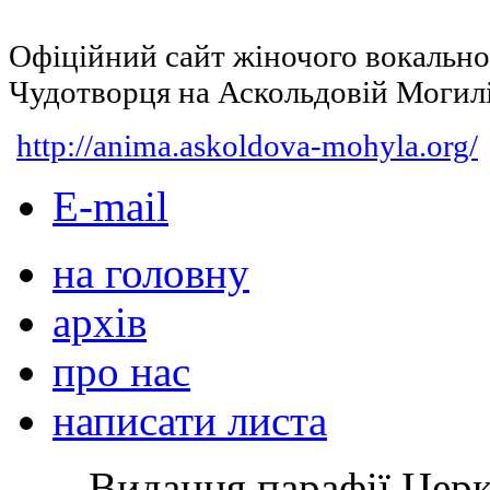
Офіційний сайт жіночого вокальн
Чудотворця на Аскольдовій Могил
http://anima.askoldova-mohyla.org/
E-mail
на головну
архів
про нас
написати листа
Видання парафії Цер