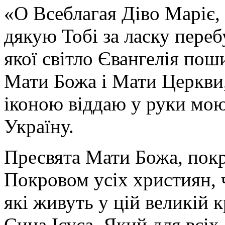
«О Всеблагая Діво Маріє,
дякую Тобі за ласку перебу
якої світло Євангелія поши
Мати Божа і Мати Церкви
іконою віддаю у руки мою
Україну.
Пресвята Мати Божа, пок
Покровом усіх християн, ч
які живуть у цій великій к
Сина Ісуса, Який для всі