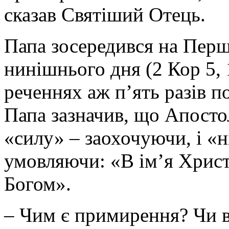
сказав Святіший Отець.
Папа зосередився на Перш
нинішнього дня (2 Кор 5, 1
реченнях аж п’ять разів 
Папа зазначив, що Апосто
«силу» – заохочуючи, і «
умовляючи: «В ім’я Христ
Богом».
– Чим є примирення? Чи вз