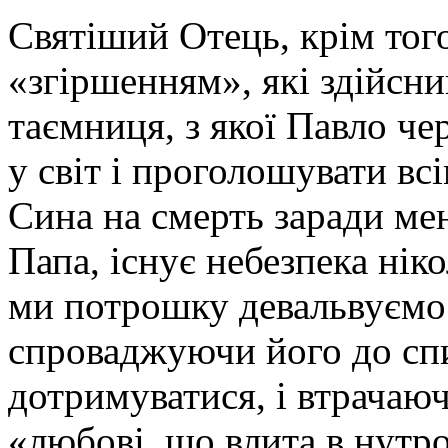
Святіший Отець, крім того
«згіршенням», які здійсни
таємниця, з якої Павло че
у світ і проголошувати вс
Сина на смерть заради ме
Папа, існує небезпека ніко
ми потрошку девальвуємо
спроваджуючи його до спи
дотримуватися, і втрачаюч
«любові, що влита в нутр