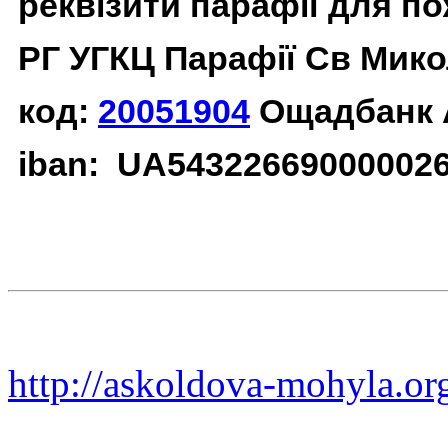
реквізити парафії для п
РГ УГКЦ Парафії Св Мико
код:
20051904
Ощадбанк 
iban: UA54322669000002
http://askoldova-mohyla.or