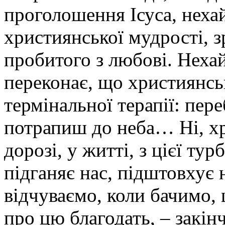
проголошення Ісуса, нехай
християнської мудрості, з
пробитого з любові. Нехай
переконає, що християнсь
термінальної терапії: пер
потрапиш до неба… Ні, хр
дорозі, у житті, з цієї т
підганяє нас, підштовхує 
відчуваємо, коли бачимо,
про цю благодать, – закі