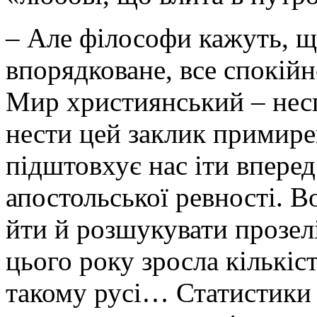
– Але філософи кажуть, що
впорядковане, все спокій
Мир християнський – несп
нести цей заклик примир
підштовхує нас іти вперед
апостольської ревності. В
йти й розшукувати прозелі
цього року зросла кількіст
такому русі… Статистики 