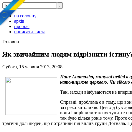
на головну
архів
про нас
написати листа
Головна
Як звичайним людям відрізнити істину
Субота, 15 червня 2013, 20:08
Пане Анатолію, минулої неділі в ц
католицькою церквою. Чи відомо в
Такі заходи відбуваються не вперш
Справді, проблема є в тому, що во
за греко-католиків. Цей хід був до
вони і вирішили так поступити: на
так було кілька років тому. Проте 
трагічні долі людей, що потрапили під вплив групи Догнала. Це