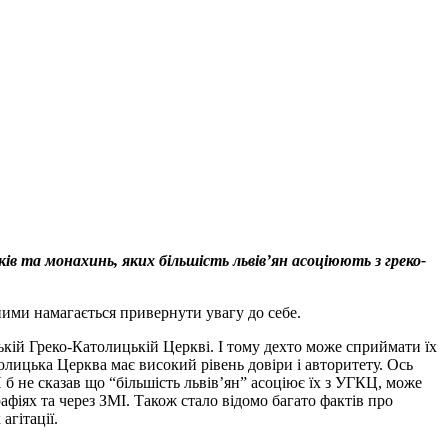
ів та монахинь, яких більшість львів’ян асоціюють з греко-
ними намагається привернути увагу до себе.
ькій Греко-Католицькій Церкві. І тому дехто може сприймати їх
толицька Церква має високий рівень довіри і авторитету. Ось
б не сказав що “більшість львів’ян” асоціює їх з УГКЦ, може
афіях та через ЗМІ. Також стало відомо багато фактів про
агітації.