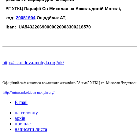
РГ УГКЦ Парафії Св Миколая на Аскольдовій Могилі,
код:
20051904
Ощадбанк АТ,
iban: UA543226690000026003300218570
http://askoldova-mohyla.org/uk/
Офіційний сайт жіночого вокального ансамблю "Аніма" УГКЦ св. Миколая Чудотворц
http://anima.askoldova-mohyla.org/
E-mail
на головну
архів
про нас
написати листа