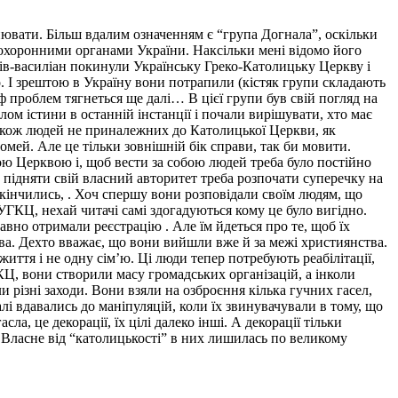
ьнювати. Більш вдалим означенням є “група Догнала”, оскільки
оохоронними органами України. Наксільки мені відомо його
хів-василіан покинули Українську Греко-Католицьку Церкву і
 І зрештою в Україну вони потрапили (кістяк групи складають
ф проблем тягнеться ще далі… В цієї групи був свій погляд на
ом істини в останній інстанції і почали вирішувати, хто має
 також людей не приналежних до Католицької Церкви, як
ей. Але це тільки зовнішній бік справи, так би мовити.
ою Церквою і, щоб вести за собою людей треба було постійно
 підняти свій власний авторитет треба розпочати суперечку на
акінчились, . Хоч спершу вони розповідали своїм людям, що
 УГКЦ, нехай читачі самі здогадуються кому це було вигідно.
авно отримали реєстрацію . Але їм йдеться про те, щоб їх
ква. Дехто вважає, що вони вийшли вже й за межі християнства.
життя і не одну сім’ю. Ці люди тепер потребують реабілітації,
КЦ, вони створили масу громадських організацій, а інколи
и різні заходи. Вони взяли на озброєння кілька гучних гасел,
лі вдавались до маніпуляцій, коли їх звинувачували в тому, що
а, це декорації, їх цілі далеко інші. А декорації тільки
. Власне від “католицькості” в них лишилась по великому