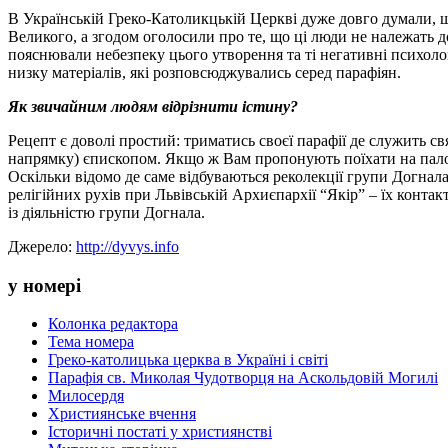
В Українській Греко-Католикцькій Церкві дуже довго думали, 
Великого, а згодом оголосили про те, що ці люди не належать 
пояснювали небезпеку цього утворення та ті негативні психолог
низку матеріалів, які розповсюджувались серед парафіян.
Як звичайним людям відрізнити істину?
Рецепт є доволі простий: триматись своєї парафії де служить 
напрямку) єпископом. Якщо ж Вам пропонують поїхати на паломни
Оскільки відомо де саме відбуваються реколекції групи Догнала
релігійних рухів при Львівській Архиєпархії “Якір” – їх конт
із діяльністю групи Догнала.
Джерело:
http://dyvys.info
у номері
Колонка редактора
Тема номера
Греко-католицька церква в Україні і світі
Парафія св. Миколая Чудотворця на Аскольдовій Могилі
Милосердя
Християнське вчення
Історичні постаті у християнстві