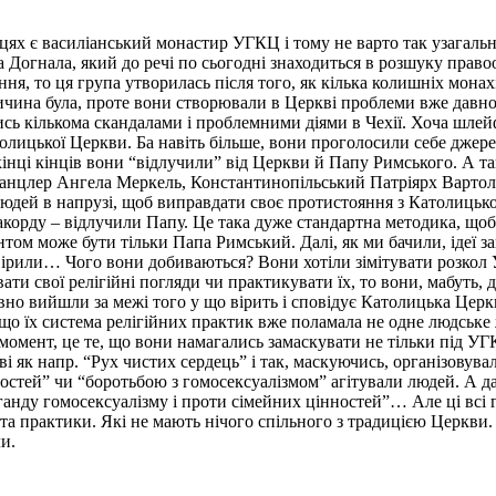
ірцях є василіанський монастир УГКЦ і тому не варто так узагал
 Догнала, який до речі по сьогодні знаходиться в розшуку прав
ня, то ця група утворилась після того, як кілька колишніх мона
чина була, проте вони створювали в Церкві проблеми вже давно.
ились кількома скандалами і проблемними діями в Чехії. Хоча шлей
олицької Церкви. Ба навіть більше, вони проголосили себе джерел
В кінці кінців вони “відлучили” від Церкви й Папу Римського. А
нцлер Ангела Меркель, Константинопільський Патріярх Вартолом
людей в напрузі, щоб виправдати своє протистояння з Католицьк
акорду – відлучили Папу. Це така дуже стандартна методика, щоб
том може бути тільки Папа Римський. Далі, як ми бачили, ідеї з
то вірили… Чого вони добиваються? Вони хотіли зімітувати розкол
и свої релігійні погляди чи практикувати їх, то вони, мабуть, д
авно вийшли за межі того у що вірить і сповідує Католицька Цер
, що їх система релігійних практик вже поламала не одне людське 
момент, це те, що вони намагались замаскувати не тільки під УГ
ві як напр. “Рух чистих сердець” і так, маскуючись, організовувал
ностей” чи “боротьбою з гомосексуалізмом” агітували людей. А да
нду гомосексуалізму і проти сімейних цінностей”… Але ці всі гасл
 та практики. Які не мають нічого спільного з традицією Церкви
и.