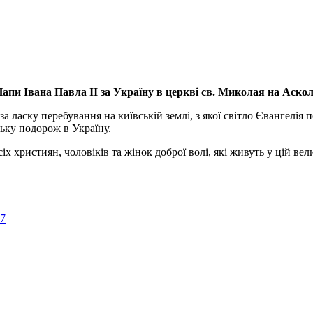
апи Івана Павла ІІ за Україну
в церкві св. Миколая на Аско
а ласку перебування на київській землі, з якої світло Євангелія 
ьку подорож в Україну.
ристиян, чоловіків та жінок доброї волі, які живуть у цій велик
57