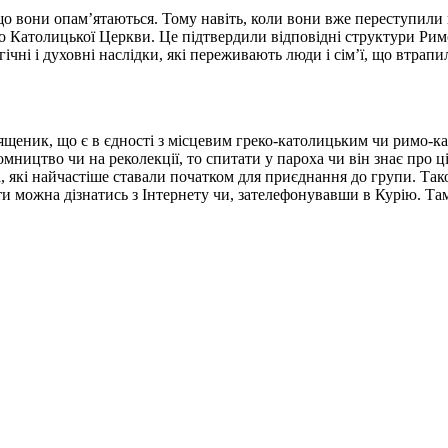
що вони опам’ятаються. Тому навіть, коли вони вже переступили 
до Католицької Церкви. Це підтвердили відповідні структури Ри
ічні і духовні наслідки, які переживають люди і сім’ї, що втра
священик, що є в єдності з місцевим греко-католицьким чи римо-
цтво чи на реколекції, то спитати у пароха чи він знає про ці 
, які найчастіше ставали початком для приєднання до групи. Так
акти можна дізнатись з Інтернету чи, зателефонувавши в Курію. 