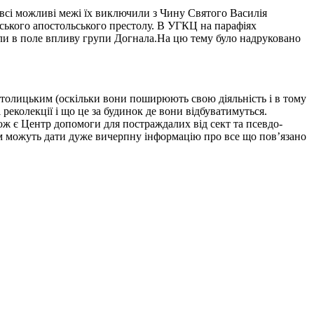
всі можливі межі їх виключили з Чину Святого Василія
мського апостольського престолу. В УГКЦ на парафіях
пили в поле впливу групи Догнала.На цю тему було надруковано
католицьким (оскільки вони поширюють свою діяльність і в тому
реколекції і що це за будинок де вони відбуватимуться.
ож є Центр допомоги для постраждалих від сект та псевдо-
Там можуть дати дуже вичерпну інформацію про все що пов’язано