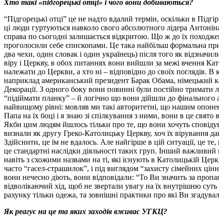
Хто такі «підгорецькі отці» і чого вони добиваються?
“Підгорецькі отці” це не надто вдалий термін, оскільки в Підг
ці люди гуртуються навколо свого абсолютного лідера Антоніна
справа по сьогодні залишається відкритою. Що ж до їх походжен
проголосили себе єпископами. Це така найбільш формальна при
два чехи, один словак і один українець) після того як відзнач
віру і Церкву, в обох питаннях вони вийшли за межі вчення Кат
належати до Церкви, а хто ні – відповідно до своїх поглядів. 
наприклад американський президент Барак Обама, німецький ка
Декорації. З одного боку вони повинні були постійно тримати 
“підіймати планку” – й логічно що вони дійшли до фінального 
найвищому рівні: мовляв ми такі авторитетні, що нашим опонен
Папа на їх боці і я знаю зі спілкування з ними, вони в це свя
Якби цим людям йшлось тільки про те, що вони хочуть сповідуват
визнали як другу Греко-Католицьку Церкву, хоч їх вірування д
Здійснити, це їм не вдалось. Але найгірше в цій ситуації, це те
це стандартні наслідки діяльності таких груп. Інший важливий 
навіть з схожими назвами на ті, які існують в Католицькій Церк
часто “гасел-страшилок”, і під виглядом “захисту сімейних цін
вони нечесно діють, вони відповідали: “То Ви значить за пропага
відволікаючий хід, щоб не звертали увагу на їх внутрішню суть
рахунку тільки одежа, та зовнішні практики про які Ви згадувал
Як реагує на це та яких заходів вживає УГКЦ?