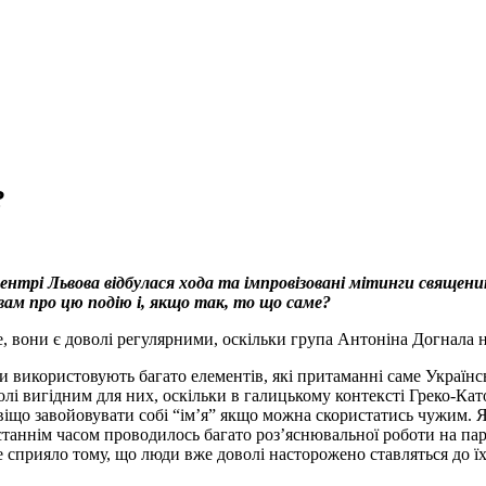
?
ентрі Львова відбулася хода та імпровізовані мітинги священик
ам про цю подію і, якщо так, то що саме?
е, вони є доволі регулярними, оскільки група Антоніна Догнала 
ни використовують багато елементів, які притаманні саме Українс
волі вигідним для них, оскільки в галицькому контексті Греко-Ка
віщо завойовувати собі “ім’я” якщо можна скористатись чужим. Я 
останнім часом проводилось багато роз’яснювальної роботи на пар
 сприяло тому, що люди вже доволі насторожено ставляться до їх 