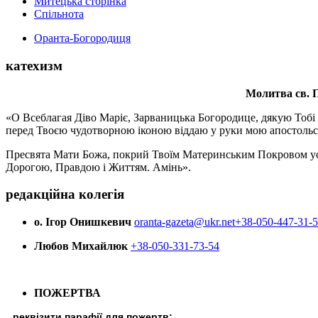
Митецька сторінка
Спільнота
Оранта-Богородиця
катехизм
Молитва св.
П
«О Всеблагая Діво Маріє, Зарваницька Богородице, дякую Тобі з
перед Твоєю чудотворною іконою віддаю у руки мою апостольс
Пресвята Мати Божа, покрий Твоїм Материнським Покровом усіх х
Дорогою, Правдою і Життям. Амінь».
редакційна колегія
о. Ігор Онишкевич
oranta-gazeta@ukr.net
+38-050-447-31-
Любов Михайлюк
+38-050-331-73-54
ПОЖЕРТВА
реквізити парафії для пожертв: