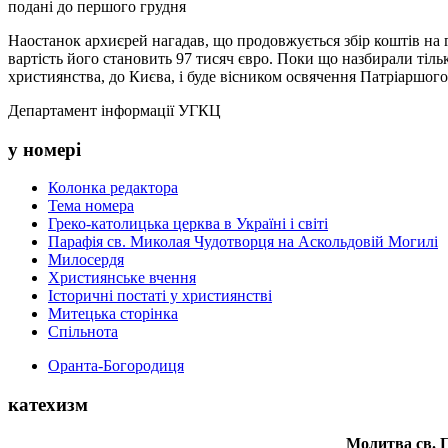
подані до першого грудня
Наостанок архиєрей нагадав, що продовжується збір коштів на 
вартість його становить 97 тисяч євро. Поки що назбирали тіл
християнства, до Києва, і буде вісником освячення Патріаршого
Департамент інформації УГКЦ
у номері
Колонка редактора
Тема номера
Греко-католицька церква в Україні і світі
Парафія св. Миколая Чудотворця на Аскольдовій Могилі
Милосердя
Християнське вчення
Історичні постаті у християнстві
Митецька сторінка
Спільнота
Оранта-Богородиця
катехизм
Молитва св.
П