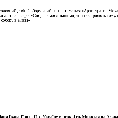
головний дзвін Собору, який називатиметься «Архистратиг Михаї
ьки 25 тисяч євро. «Сподіваємося, наші миряни посприяють тому, 
 собору в Києві»
апи Івана Павла ІІ за Україну
в церкві св. Миколая на Аско