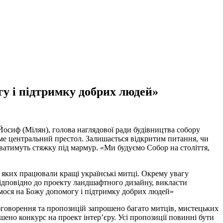
у і підтримку добрих людей»
Йосиф (Мілян), голова наглядової ради будівництва собору
тиме центральний престол. Залишається відкритим питання, чи
ватимуть стяжку під мармур. «Ми будуємо Собор на століття,
 яких працювали кращі українські митці. Окрему увагу
 відповідно до проекту ландшафтного дизайну, викласти
іємося на Божу допомогу і підтримку добрих людей»
бговорення та пропозицій запрошено багато митців, мистецьких
ено конкурс на проект інтер’єру. Усі пропозиції повинні бути