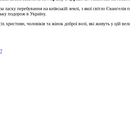
а ласку перебування на київській землі, з якої світло Євангелія 
ьку подорож в Україну.
ристиян, чоловіків та жінок доброї волі, які живуть у цій велик
57