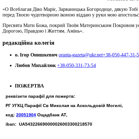
«О Всеблагая Діво Маріє, Зарваницька Богородице, дякую Тобі з
перед Твоєю чудотворною іконою віддаю у руки мою апостольс
Пресвята Мати Божа, покрий Твоїм Материнським Покровом усіх х
Дорогою, Правдою і Життям. Амінь».
редакційна колегія
о. Ігор Онишкевич
oranta-gazeta@ukr.net
+38-050-447-31-
Любов Михайлюк
+38-050-331-73-54
ПОЖЕРТВА
реквізити парафії для пожертв:
РГ УГКЦ Парафії Св Миколая на Аскольдовій Могилі,
код:
20051904
Ощадбанк АТ,
iban: UA543226690000026003300218570