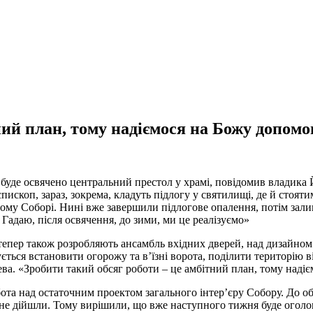
й план, тому надіємося на Божу допомог
буде освячено центральний престол у храмі, повідомив владика 
пископ, зараз, зокрема, кладуть підлогу у святилищі, де й стоя
ому Соборі. Нині вже завершили підлогове опалення, потім зали
Гадаю, після освячення, до зими, ми це реалізуємо»
 тепер також розробляють ансамбль вхідних дверей, над дизайном
ується встановити огорожу та в’їзні ворота, поділити територію
рева. «Зробити такий обсяг роботи – це амбітний план, тому над
та над остаточним проектом загального інтер’єру Собору. До о
не дійшли. Тому вирішили, що вже наступного тижня буде оголош