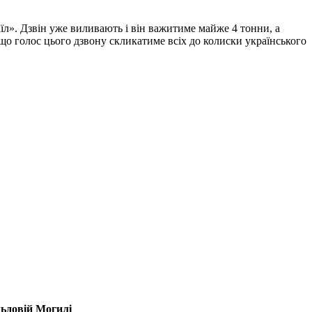
л». Дзвін уже виливають і він важитиме майже 4 тонни, а
що голос цього дзвону скликатиме всіх до колиски українського
льдовій Могилі