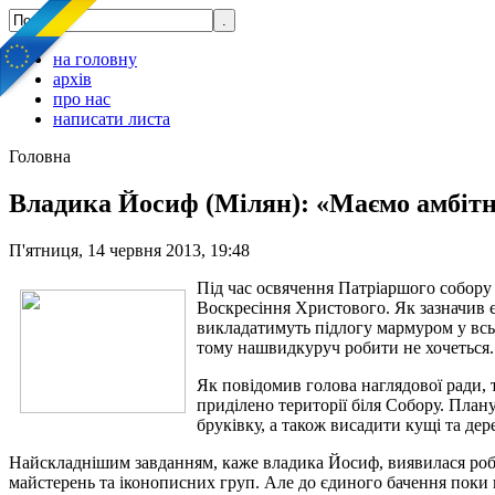
на головну
архів
про нас
написати листа
Головна
Владика Йосиф (Мілян): «Маємо амбітни
П'ятниця, 14 червня 2013, 19:48
Під час освячення Патріаршого собору 
Воскресіння Христового. Як зазначив є
викладатимуть підлогу мармуром у всь
тому нашвидкуруч робити не хочеться. 
Як повідомив голова наглядової ради,
приділено території біля Собору. План
бруківку, а також висадити кущі та де
Найскладнішим завданням, каже владика Йосиф, виявилася робо
майстерень та іконописних груп. Але до єдиного бачення поки 