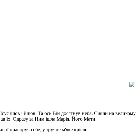
. Ісус ішов і йшов. Та ось Він досягнув неба. Сівши на великому
ав їх. Одразу за Ним ішла Марія, Його Мати.
 її праворуч себе, у зручне м'яке крісло.