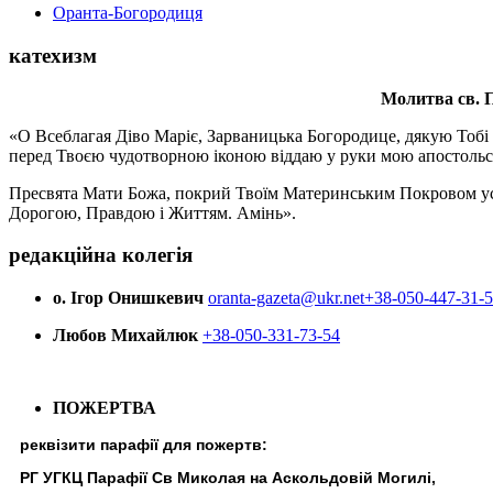
Оранта-Богородиця
катехизм
Молитва св.
П
«О Всеблагая Діво Маріє, Зарваницька Богородице, дякую Тобі з
перед Твоєю чудотворною іконою віддаю у руки мою апостольс
Пресвята Мати Божа, покрий Твоїм Материнським Покровом усіх х
Дорогою, Правдою і Життям. Амінь».
редакційна колегія
о. Ігор Онишкевич
oranta-gazeta@ukr.net
+38-050-447-31-
Любов Михайлюк
+38-050-331-73-54
ПОЖЕРТВА
реквізити парафії для пожертв:
РГ УГКЦ Парафії Св Миколая на Аскольдовій Могилі,