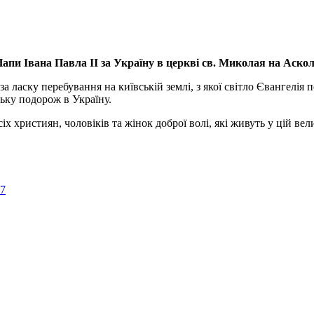
апи Івана Павла ІІ за Україну
в церкві св. Миколая на Аско
а ласку перебування на київській землі, з якої світло Євангелія 
ьку подорож в Україну.
ристиян, чоловіків та жінок доброї волі, які живуть у цій велик
57