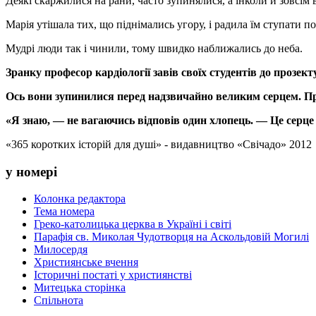
Деякі скаржилися на рани, часто зупинялися, а інколи й зовсім 
Марія утішала тих, що піднімались угору, і радила їм ступати по
Мудрі люди так і чинили, тому швидко наближались до неба.
Зранку професор кардіології завів своїх студентів до прозек
Ось вони зупинилися перед надзвичайно великим серцем. Про
«Я знаю, — не вагаючись відповів один хлопець. — Це серце 
«365 коротких історій для душі» - видавництво «Свічадо» 2012
у номері
Колонка редактора
Тема номера
Греко-католицька церква в Україні і світі
Парафія св. Миколая Чудотворця на Аскольдовій Могилі
Милосердя
Християнське вчення
Історичні постаті у християнстві
Митецька сторінка
Спільнота