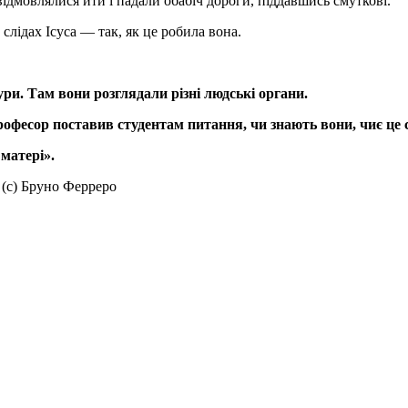
відмовлялися йти і падали обабіч дороги, піддавшись смуткові.
 слідах Ісуса — так, як це робила вона.
тури. Там вони розглядали різні людські органи.
фесор поставив студентам питання, чи знають вони, чиє це се
матері».
 (с) Бруно Ферреро