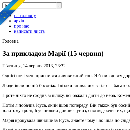
на головну
архів
про нас
написати листа
Головна
За прикладом Марії (15 червня)
П'ятниця, 14 червня 2013, 23:32
Однієї ночі мені приснився дивовижний сон. Я бачив довгу дорог
Люди ішли по ній босоніж. Гвіздки впивалися в тіло — багато х
Проте ніхто не сходив зі шляху, всі бажали дійти до неба. Кож
Потім я побачив Ісуса, який ішов попереду. Він також був босий.
золотому троні, Ісус пильно дивився униз, споглядаючи тих, що
Марія крокувала швидше за Ісуса. Знаєте чому? Бо ішла по слідах