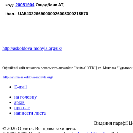
код:
20051904
Ощадбанк АТ,
iban: UA543226690000026003300218570
http://askoldova-mohyla.org/uk/
Офіційний сайт жіночого вокального ансамблю "Аніма" УГКЦ св. Миколая Чудотворц
http://anima.askoldova-mohyla.org/
E-mail
на головну
архів
про нас
написати листа
Видання парафії Ц
© 2026 Оранта. Всі права захищено.