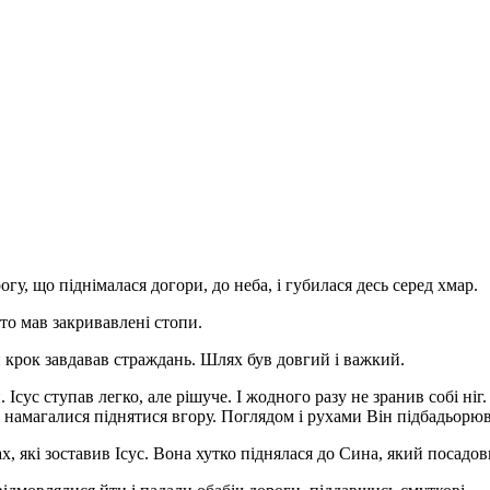
у, що піднімалася догори, до неба, і губилася десь серед хмар.
то мав закривавлені стопи.
ен крок завдавав страждань. Шлях був довгий і важкий.
 Ісус ступав легко, але рішуче. І жодного разу не зранив собі ніг
 намагалися піднятися вгору. Поглядом і рухами Він підбадьорюв
, які зоставив Ісус. Вона хутко піднялася до Сина, який посадовив