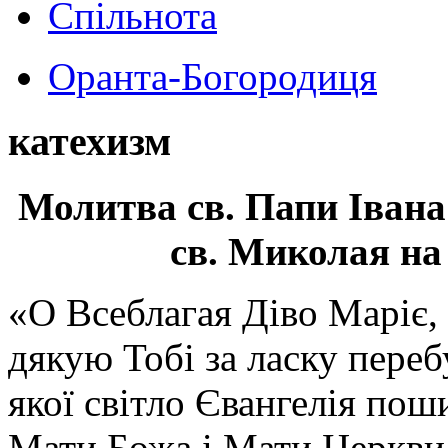
Спільнота
Оранта-Богородиця
катехизм
Молитва св.
Папи Івана
св. Миколая на
«О Всеблагая Діво Маріє,
дякую Тобі за ласку перебу
якої світло Євангелія поши
Мати Божа і Мати Церкви