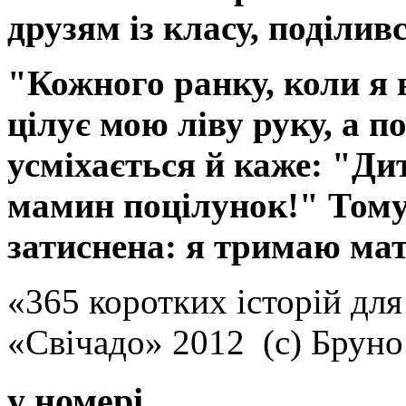
друзям із класу, поділи
"Кожного ранку, коли я
цілує мою ліву руку, а 
усміхається й каже: "Ди
мамин поцілунок!" Тому
затиснена: я тримаю мат
«365 коротких історій для
«Свічадо» 2012 (с) Брун
у номері