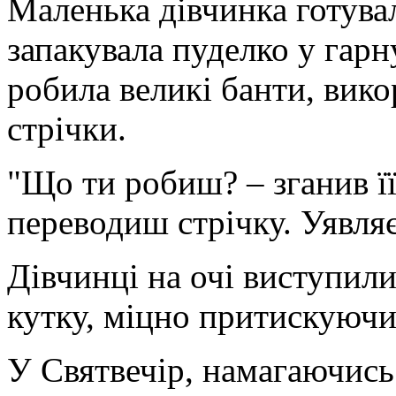
Маленька дівчинка готува
запакувала пуделко у гарн
робила великі банти, вик
стрічки.
"Що ти робиш? – зганив її
переводиш стрічку. Уявля
Дівчинці на очі виступили
кутку, міцно притискуючи
У Святвечір, намагаючись