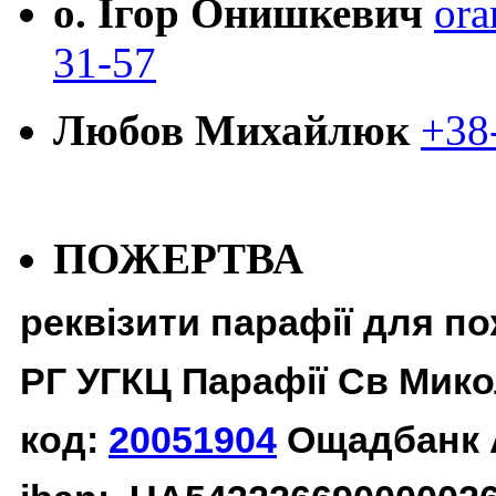
о. Ігор Онишкевич
ora
31-57
Любов Михайлюк
+38
ПОЖЕРТВА
реквізити парафії для п
РГ УГКЦ Парафії Св Мико
код:
20051904
Ощадбанк 