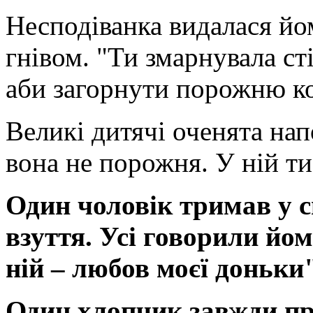
Несподіванка видалася йо
гнівом. "Ти змарнувала сті
аби загорнути порожню к
Великі дитячі оченята нап
вона не порожня. У ній ти
Один чоловік тримав у с
взуття. Усі говорили йо
ній – любов моєї доньки"
Один хлопчик завжди п