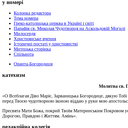
у номері
Колонка редактора
Тема номера
Греко-католицька церква в Україні і світі
Парафія св. Миколая Чудотворця на Аскольдовій Могилі
Милосердя
Християнське вчення
Історичні постаті у християнстві
Митецька сторінка
Спільнота
Оранта-Богородиця
катехизм
Молитва св.
П
«О Всеблагая Діво Маріє, Зарваницька Богородице, дякую Тобі з
перед Твоєю чудотворною іконою віддаю у руки мою апостольс
Пресвята Мати Божа, покрий Твоїм Материнським Покровом усіх х
Дорогою, Правдою і Життям. Амінь».
редакційна колегія