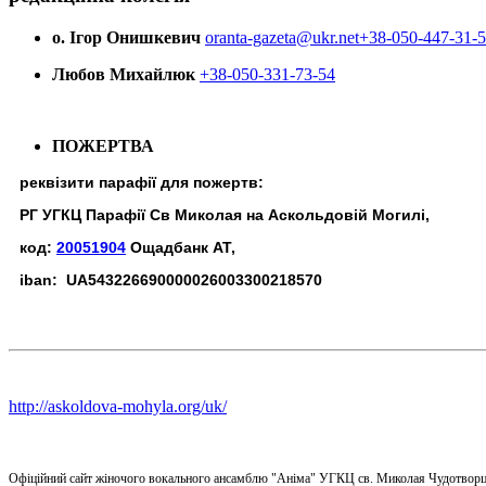
о. Ігор Онишкевич
oranta-gazeta@ukr.net
+38-050-447-31-
Любов Михайлюк
+38-050-331-73-54
ПОЖЕРТВА
реквізити парафії для пожертв:
РГ УГКЦ Парафії Св Миколая на Аскольдовій Могилі,
код:
20051904
Ощадбанк АТ,
iban: UA543226690000026003300218570
http://askoldova-mohyla.org/uk/
Офіційний сайт жіночого вокального ансамблю "Аніма" УГКЦ св. Миколая Чудотворц