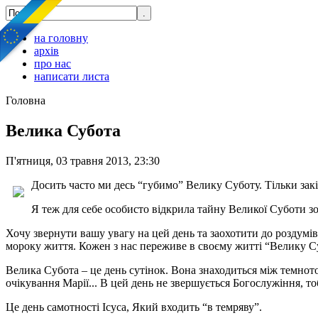
на головну
архів
про нас
написати листа
Головна
Велика Субота
П'ятниця, 03 травня 2013, 23:30
Досить часто ми десь “губимо” Велику Суботу. Тільки закі
Я теж для себе особисто відкрила тайну Великої Суботи з
Хочу звернути вашу увагу на цей день та заохотити до роздумів.
мороку життя. Кожен з нас переживе в своєму житті “Велику Суб
Велика Субота – це день сутінок. Вона знаходиться між темното
очікування Марії... В цей день не звершується Богослужіння, т
Це день самотності Ісуса, Який входить “в темряву”.