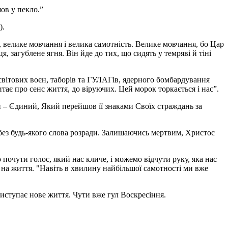
шов у пекло.”
).
велике мовчання і велика самотність. Велике мовчання, бо Цар
ця, загублене ягня. Він йде до тих, що сидять у темряві й тіні
світових воєн, таборів та ГУЛАГів, ядерного бомбардування
итає про сенс життя, до віруючих. Цей морок торкається і нас”.
н – Єдиний, Який перейшов її знаками Своїх страждань за
 без будь-якого слова розради. Залишаючись мертвим, Христос
 почути голос, який нас кличе, і можемо відчути руку, яка нас
 на життя. "Навіть в хвилину найбільшої самотності ми вже
виступає нове життя. Чути вже гул Воскресіння.