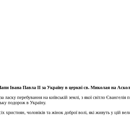
апи Івана Павла ІІ за Україну
в церкві св. Миколая на Аско
а ласку перебування на київській землі, з якої світло Євангелія 
ьку подорож в Україну.
ристиян, чоловіків та жінок доброї волі, які живуть у цій велик