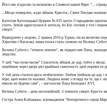
Його ми згадуємо та визнаємо в Символі нашої Віри: “... стражд
...Місце померлих, куди зійшов Христос, Святе Письмо називає 
Катехізм Католицької Церкви № 635 цитує Стародавню проповід
спить. Земля здригнулася й затихла, бо Бог спочив у тілі і пішов
смерті."
Відвідуючи у неділю, 2 травня 2010 р.Турин, після молитви пе
Хіросіми і Нагасакі, наша епоха стала схожою на Велику Суботу.
Велика Субота є "нічиєю землею", як підкреслив Папа, знаход
людство.
У цей "час-поза-часом" Спаситель зійшов до аду, тобто у місце
перейшов через двері цієї крайньої самотності, щоб перевести ра
У той день сталося щось незбагненне: Любов увійшла до аду, і н
бере, щоб вивести назовні. Людина живе з огляду на те, що є л
ніколи не будемо самі", – наголосив Папа Бенедикт ХVІ.
Велика Субота – день неспокійний. З темноти смерті Христа зап
Сестра Анна Кліпацька, згромаджння "Непорочного серця Марі