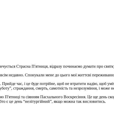
нчується Страсна П'ятниця, відразу починаємо думати про святку
овсім недавно. Спонукали мене до цього мої життєві переживання
 Прийде час, і це буде потрібне, щоб не втратити надію, щоб умі
оту”, страждання, смерть, самотність та незрозуміння, і може не
ю П'ятниці та сіянням Пасхального Воскресіння. Це ще день скорб
обто є це день “нелітургійний”, якщо можна так висловитись.