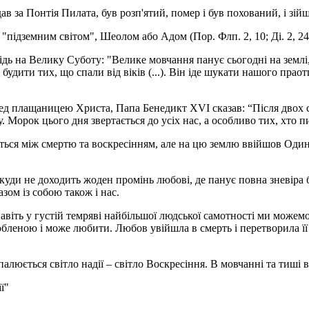
ав за Понтія Пилата, був розп'ятий, помер і був похований, і зій
"підземним світом", Шеолом або Адом (Пор. Флп. 2, 10; Ді. 2, 24
ь на Велику Суботу: "Велике мовчання панує сьогодні на землі, 
 будити тих, що спали від віків (...). Він іде шукати нашого праот
ред плащаницею Христа, Папа Бенедикт ХVІ сказав: “Після двох 
 Морок цього дня звертається до усіх нас, а особливо тих, хто п
иться між смертю та воскресінням, але на цю землю ввійшов Оди
, куди не доходить жоден промінь любові, де панує повна зневіра
зом із собою також і нас.
авіть у густій темряві найбільшої людської самотності ми можемо
юбленою і може любити. Любов увійшла в смерть і перетворила її
алюється світло надії – світло Воскресіння. В мовчанні та тиші 
ї"