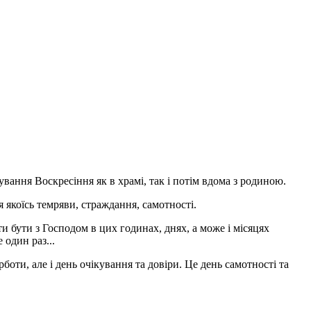
вання Воскресіння як в храмі, так і потім вдома з родиною.
 якоїсь темряви, страждання, самотності.
ти бути з Господом в цих годинах, днях, а може і місяцях
 один раз...
оти, але і день очікування та довіри. Це день самотності та