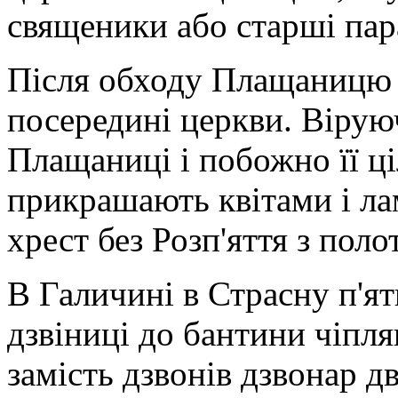
священики або старші пар
Після обходу Плащаницю к
посередині церкви. Вірую
Плащаниці і побожно її ц
прикрашають квітами і ла
хрест без Розп'яття з поло
В Галичині в Страсну п'я
дзвіниці до бантини чіпля
замість дзвонів дзвонар 