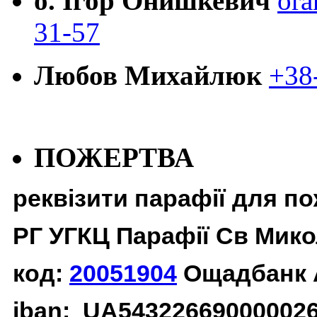
о. Ігор Онишкевич
ora
31-57
Любов Михайлюк
+38
ПОЖЕРТВА
реквізити парафії для п
РГ УГКЦ Парафії Св Мико
код:
20051904
Ощадбанк 
iban: UA54322669000002