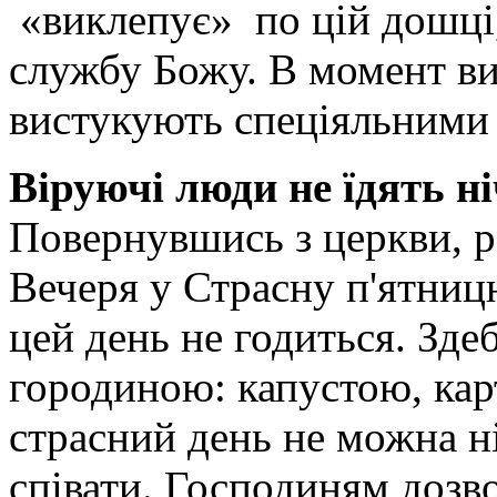
«виклепує» по цій дошці
службу Божу. В момент ви
вистукують спеціяльними
Віруючі люди не їдять н
Повернувшись з церкви, ро
Вечеря у Страсну п'ятницю
цей день не годиться. Зде
городиною: капустою, кар
страсний день не можна ні
співати. Господиням дозво