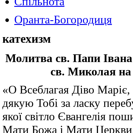
Спільнота
Оранта-Богородиця
катехизм
Молитва св.
Папи Івана
св. Миколая на
«О Всеблагая Діво Маріє,
дякую Тобі за ласку перебу
якої світло Євангелія поши
Мати Божа і Мати Церкви