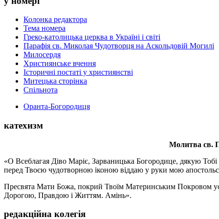
у номері
Колонка редактора
Тема номера
Греко-католицька церква в Україні і світі
Парафія св. Миколая Чудотворця на Аскольдовій Могилі
Милосердя
Християнське вчення
Історичні постаті у християнстві
Митецька сторінка
Спільнота
Оранта-Богородиця
катехизм
Молитва св.
П
«О Всеблагая Діво Маріє, Зарваницька Богородице, дякую Тобі з
перед Твоєю чудотворною іконою віддаю у руки мою апостольс
Пресвята Мати Божа, покрий Твоїм Материнським Покровом усіх х
Дорогою, Правдою і Життям. Амінь».
редакційна колегія