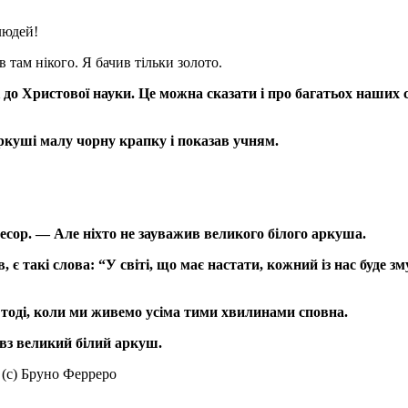
людей!
там нікого. Я бачив тільки золото.
 до Христової науки. Це можна сказати і про багатьох наших с
ркуші малу чорну крапку і показав учням.
есор. — Але ніхто не зауважив великого білого аркуша.
, є такі слова: “У світі, що має настати, кожний із нас буде зм
тоді, коли ми живемо усіма тими хвилинами сповна.
вз великий білий аркуш.
 (с) Бруно Ферреро