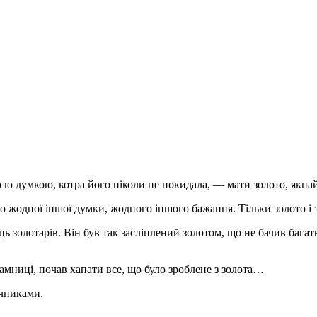
ією думкою, котра його ніколи не покидала, — мати золото, якнай
уло жодної іншої думки, жодного іншого бажання. Тільки золото і 
ць золотарів. Він був так засліплений золотом, що не бачив багат
рамниці, почав хапати все, що було зроблене з золота…
учниками.