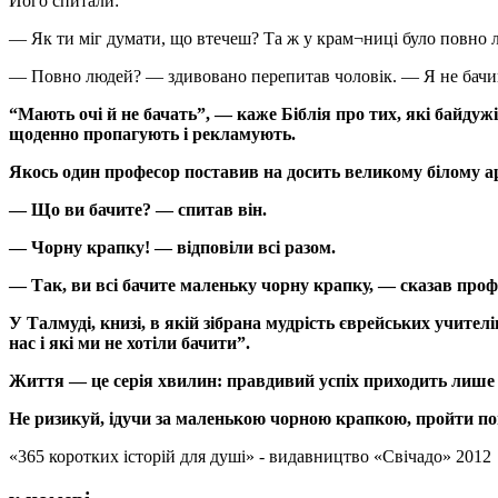
Його спитали:
— Як ти міг думати, що втечеш? Та ж у крам¬ниці було повно 
— Повно людей? — здивовано перепитав чоловік. — Я не бачив 
“Мають очі й не бачать”, — каже Біблія про тих, які байдужі
щоденно пропагують і рекламують.
Якось один професор поставив на досить великому білому а
— Що ви бачите? — спитав він.
— Чорну крапку! — відповіли всі разом.
— Так, ви всі бачите маленьку чорну крапку, — сказав проф
У Талмуді, книзі, в якій зібрана мудрість єврейських учителів
нас і які ми не хотіли бачити”.
Життя — це серія хвилин: правдивий успіх приходить лише 
Не ризикуй, ідучи за маленькою чорною крапкою, пройти по
«365 коротких історій для душі» - видавництво «Свічадо» 2012