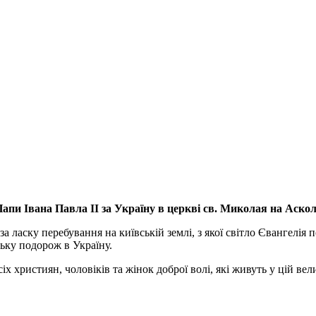
апи Івана Павла ІІ за Україну
в церкві св. Миколая на Аско
а ласку перебування на київській землі, з якої світло Євангелія 
ьку подорож в Україну.
ристиян, чоловіків та жінок доброї волі, які живуть у цій велик