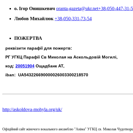
о. Ігор Онишкевич
oranta-gazeta@ukr.net
+38-050-447-31-
Любов Михайлюк
+38-050-331-73-54
ПОЖЕРТВА
реквізити парафії для пожертв:
РГ УГКЦ Парафії Св Миколая на Аскольдовій Могилі,
код:
20051904
Ощадбанк АТ,
iban: UA543226690000026003300218570
http://askoldova-mohyla.org/uk/
Офіційний сайт жіночого вокального ансамблю "Аніма" УГКЦ св. Миколая Чудотворц