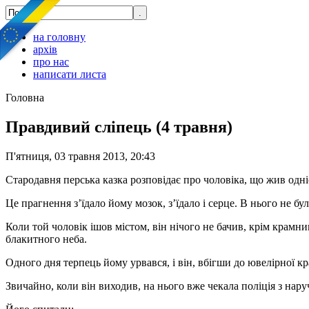
на головну
архів
про нас
написати листа
Головна
Правдивий сліпець (4 травня)
П'ятниця, 03 травня 2013, 20:43
Стародавня перська казка розповідає про чоловіка, що жив одн
Це прагнення з’їдало йому мозок, з’їдало і серце. В нього не б
Коли той чоловік ішов містом, він нічого не бачив, крім крамни
блакитного неба.
Одного дня терпець йому урвався, і він, вбігши до ювелірної к
Звичайно, коли він виходив, на нього вже чекала поліція з нар