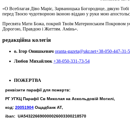
«О Всеблагая Діво Маріє, Зарваницька Богородице, дякую Тобі з
перед Твоєю чудотворною іконою віддаю у руки мою апостольс
Пресвята Мати Божа, покрий Твоїм Материнським Покровом усіх х
Дорогою, Правдою і Життям. Амінь».
редакційна колегія
о. Ігор Онишкевич
oranta-gazeta@ukr.net
+38-050-447-31-
Любов Михайлюк
+38-050-331-73-54
ПОЖЕРТВА
реквізити парафії для пожертв:
РГ УГКЦ Парафії Св Миколая на Аскольдовій Могилі,
код:
20051904
Ощадбанк АТ,
iban: UA543226690000026003300218570