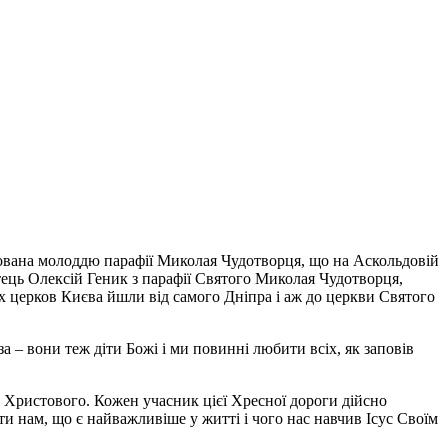
нізована молоддю парафії Миколая Чудотворця, що на Аскольдовій
тець Олексій Геник з парафії Святого Миколая Чудотворця,
их церков Києва йшли від самого Дніпра і аж до церкви Святого
а – вони теж діти Божі і ми повинні любити всіх, як заповів
я Христового. Кожен учасник цієї Хресної дороги дійсно
и нам, що є найважливіше у житті і чого нас навчив Ісус Своїм