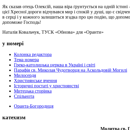
Як сказав отець Олексій, наша віра ґрунтується на одній істин
цієї Хресної дороги відчувався мир і спокій у душі, що є свід
в серці і у кожного залишиться згадка про цю подію, що допомо
допоможе Господь!
Наталія Ковальчук, ТУСК «Обнова» для «Оранти»
у номері
Колонка редактора
Тема номера
Греко-католицька церква в Україні і світі
Парафія св. Миколая Чудотворця на Аскольдовій Могилі
Милосердя
Християнське вчення
Історичні постаті у християнстві
Митецька сторінка
Спільнота
Оранта-Богородиця
катехизм
Молитва св.
П