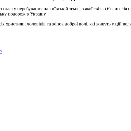
а ласку перебування на київській землі, з якої світло Євангелія 
ьку подорож в Україну.
ристиян, чоловіків та жінок доброї волі, які живуть у цій велик
57