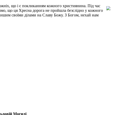
лижніх, що і є покликанням кожного християнина. Під час
іримо, що ця Хресна дорога не пройшла безслідно у кожного
 іншим своїми ділами на Славу Божу. З Богом, нехай нам
льдовій Могилі