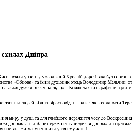
а схилах Дніпра
 Києва взяли участь у молодіжній Хресній дорозі, яка була орга
ариства «Обнова» та їхній духівник отець Володимир Мальчин, о
ельської духовної семінарії, що в Княжичах та парафіяни з різн
стиян та людей різних віросповідань, адже, як казала мати Терез
лення миру у душі та для глибшого пережиття часу до Воскресінн
твою допомогли глибше пережити ту подію та допомогли пригадат
уючи як і ми маємо чинити у своєму житті.