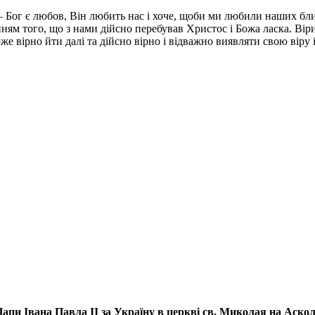
і – Бог є любов, Він любить нас і хоче, щоби ми любили наших б
ченням того, що з нами дійсно перебував Христос і Божа ласка. В
же вірно йти далі та дійсно вірно і відважно виявляти свою віру
апи Івана Павла ІІ за Україну
в церкві св. Миколая на Аско