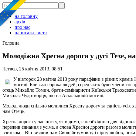
на головну
архів
про нас
написати листа
Головна
Молодіжна Хресна дорога у дусі Тезе, н
Четвер, 25 квітня 2013, 08:51
У вівторок 23 квітня 2013 року парафіяни з різних храмів
могилі. Близько сорока людей, серед яких були члени тов
отець Михайло Томич, брати-семінаристи Київської Трьохсвятит
Миколая Чудотворця, що на Аскольдовій могилі.
Молоді люди спільно молилися Хресну дорогу за єдність усіх хри
нам Отець.
Хресна дорога у час посту, як відомо, є необхідною для віднов
пережив єднання з усіма, а слова Хресної дороги разом з моли
вчинком – Він виявив нам Свою безумовну і вірну любов, показ