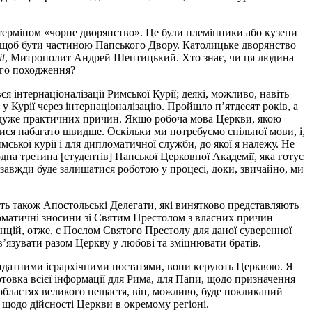
м терміном «чорне дворянство». Це були племінники або кузени
е, щоб бути частиною Папського Двору. Католицьке дворянство
it
, Митрополит Андрей Шептицький. Хто знає, чи ця людина
ого походження?
я інтернаціоналізації Римської Курії; деякі, можливо, навіть
 Курії через інтернаціоналізацію. Пройшло п’ятдесят років, а
тьох дуже практичних причин. Якщо робоча мова Церкви, якою
утися набагато швидше. Оскільки ми потребуємо спільної мови, і,
ської курії і для дипломатичної служби, до якої я належу. Не
дна третина [студентів] Папської Церковної Академії, яка готує
, завжди буде залишатися роботою у процесі, доки, звичайно, ми
ь також Апостольські Делегати, які винятково представляють
пломатичні зносини зі Святим Престолом з власних причин
нцій, отже, є Послом Святого Престолу для даної суверенної
в’язувати разом Церкву у любові та зміцнювати братів.
 видатними ієрархічними постатями, вони керують Церквою. Я
товка всієї інформації для Рима, для Папи, щодо призначення
чи областях великого нещастя, він, можливо, буде покликаний
 щодо дійсності Церкви в окремому регіоні.