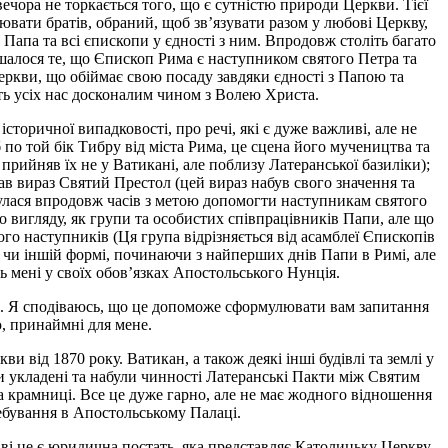
чора не торкається того, що є сутністю природи Церкви. Тієї
вати братів, обраний, щоб зв’язувати разом у любові Церкву,
апа та всі єпископи у єдності з ним. Впродовж століть багато
ишалося те, що Єпископ Рима є наступником святого Петра та
еркви, що обіймає свою посаду завдяки єдності з Папою та
ють усіх нас досконалим чином з Волею Христа.
сторичної випадковості, про речі, які є дуже важливі, але не
по той бік Тибру від міста Рима, це сцена його мучеництва та
ийняв їх не у Ватикані, але поблизу Латеранської базиліки);
в вираз Святий Престол (цей вираз набув свого значення та
инулася впродовж часів з метою допомогти наступникам святого
го вигляду, як групи та особистих співпрацівників Папи, але що
го наступників (Ця група відрізняється від асамблеї Єпископів
й чи іншій формі, починаючи з найперших днів Папи в Римі, але
 мені у своїх обов’язках Апостольського Нунція.
чі. Я сподіваюсь, що це допоможе сформулювати вам запитання
ю, принаймні для мене.
 від 1870 року. Ватикан, а також деякі інші будівлі та землі у
ли укладені та набули чинності Латеранські Пакти між Святим
а крамниці. Все це дуже гарно, але не має жодного відношення
ребування в Апостольському Палаці.
і це є юридична постать, яка представляє Католицьку Церкву.