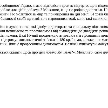
собливою? Гадаю, я маю відповісти досить відверто, що я ніколи ні
облю для цієї проблеми? Можливо, я ще не роблю достатньо. Нара
осити вас молитися за мир та примирення на цій землі. Я хотів б
більшості своїй ще навіть не народилися тоді, коли такі великі с
ого духовенства, які здобули докторати та спеціальну підготов
оли починаємо та просуваємося від сімнадцяти до двадцяти років 
рхієпископа. Далі Нунції продовжують працювати з довшими призн
 підтримує дипломатичні зв’язки зі 180 країнами, а отже, нас має
еник, який є професійним дипломатом. Великі Нунціатури можут
ається сказати щось про цей
погляд зблизька
?». Можливо, саме для