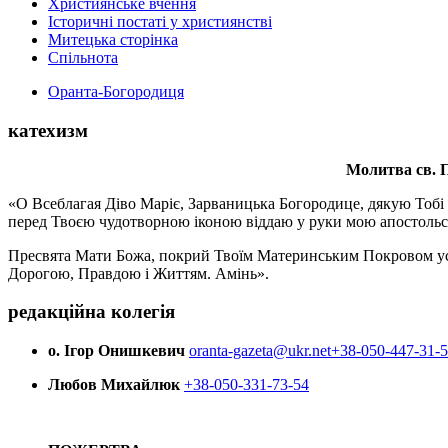
Християнське вчення
Історичні постаті у християнстві
Митецька сторінка
Спільнота
Оранта-Богородиця
катехизм
Молитва св.
П
«О Всеблагая Діво Маріє, Зарваницька Богородице, дякую Тобі з
перед Твоєю чудотворною іконою віддаю у руки мою апостольс
Пресвята Мати Божа, покрий Твоїм Материнським Покровом усіх х
Дорогою, Правдою і Життям. Амінь».
редакційна колегія
о. Ігор Онишкевич
oranta-gazeta@ukr.net
+38-050-447-31-
Любов Михайлюк
+38-050-331-73-54