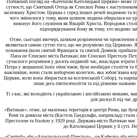
Побіжний погляд на «Катехизм Католицької Церкви» може спра
сутності, що Святіший Отець як Єпископ Рима є наступником 
засновану Христом. Церква є серед інших речей видимою та іє
чого змінилося у тому, яким шляхом людина обиралася на ур
виконує його служіння як Вікарій Христа. Впродовж столі
підпорядкування йому як тому, хто видимо зам
Отже, сьогодні ввечері, шляхом розрізнення чи прояснення я 
являються самою суттю того, що ми розуміємо під Церквою. Я 
поховання (коли святий Франциск та святий Домінік прийшли 
Папа не Єпископ міста Ватикан; він Єпископ Престолу Петр
сучасного розуміння у досить недавній час, внаслідок втрати
Петра у звершенні їхніх обов’язків; були необхідні століття т
важливіше, вони стали виборчою колегією, яка зобов’язана кер
Церкви, коли вона збирається на вселенський Собор), та нареш
лише десь півтисячоліття та під різними назвам
Ті з вас, які володіють і українською і англійською мовами
для дискусії під час 
«Ватикан», отже, це маленька територія в центрі Рима, що була
Римі та довкола міста (Кастель Ґандольфо, наприклад) стали
Престолом та Італією у 1929 році. Держава-місто Ватикан має
до Католицької Церкви у її суті. 
«Святий» або «Апостольський Престол» - це Кафедра або місц