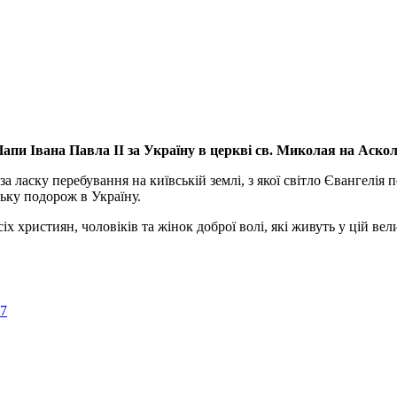
апи Івана Павла ІІ за Україну
в церкві св. Миколая на Аско
а ласку перебування на київській землі, з якої світло Євангелія 
ьку подорож в Україну.
ристиян, чоловіків та жінок доброї волі, які живуть у цій велик
57