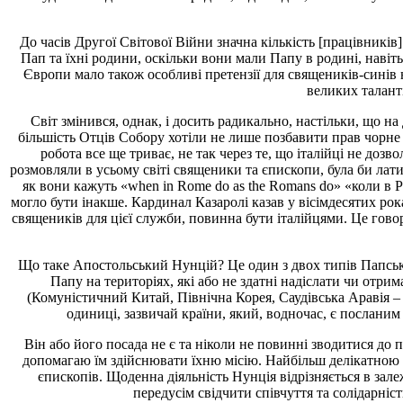
До часів Другої Світової Війни значна кількість [працівникі
Пап та їхні родини, оскільки вони мали Папу в родині, наві
Європи мало також особливі претензії для священиків-синів н
великих талант
Світ змінився, однак, і досить радикально, настільки, що на
більшість Отців Собору хотіли не лише позбавити прав чорне 
робота все ще триває, не так через те, що італійці не доз
розмовляли в усьому світі священики та єпископи, була би латин
як вони кажуть «when in Rome do as the Romans do» «коли в Р
могло бути інакше. Кардинал Казаролі казав у вісімдесятих рок
священиків для цієї служби, повинна бути італійцями. Це говор
Що таке Апостольський Нунцій? Це один з двох типів Папськ
Папу на територіях, які або не здатні надіслати чи отр
(Комуністичний Китай, Північна Корея, Саудівська Аравія –
одиниці, зазвичай країни, який, водночас, є посланим
Він або його посада не є та ніколи не повинні зводитися д
допомагаю їм здійснювати їхню місію. Найбільш делікатною в
єпископів. Щоденна діяльність Нунція відрізняється в залеж
передусім свідчити співчуття та солідарні