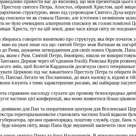
ведливо привести вас до висновку, що моя презентація цього ве
Престолу святого Петра, Апостол, обраний Христом, щоб зміцню
рархічною структурою, якою під супроводом Святого Духа керує П
яд єпископа чи як ставала Папою, але істотним і незмінним зал
ть не було очевидних альтернатив єпископу як голові помісної Ц
іщає Христа, тут на цій землі, доки часи кінця світу не поєдна
збираюсь говорити винятково про структуру, яка бере початок з і
маю на увазі лише ось що: святий Петро знав Ватикан як пагорб 
до Рима, шукаючи затвердження для своїх нових Орденів, Папа пр
а, яким є Рим. Святий Петро, ймовірно, ніколи не використовува
 Папських Держав через об’єднання Італії); Римська Курія розв
а багато змін, щоб Колегія Кардиналів досягнула свого теперішньо
увати Церквою під час вакантного Престолу Петра та обирати йо
ті, Папські Легати чи Посланники, до яких належу я, відомі в ті
и вони існують з тими характерними рисами, які найкраще пасують
, мають справжню насолоду слухати цю промову безпосередньо дві
другої частини цієї конференції, яка може виявитися більш цікаво
 домівкою для Пап та оперативним центром для Вселенської Церкви
 екстра-територіальними/не становлять частини Італії відколи бу
 губернатора, органи правопорядку, поштову службу, суди, банк т
Не буде кінцем світу, якщо Папа буде змушений закінчити своє пе
е уряду святого Петра та його Наступників. В міжнародному прав