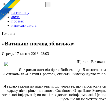
на головну
архів
про нас
написати листа
Головна
«Ватикан: погляд зблизька»
Середа, 17 квітня 2013, 23:03
Що таке Ватикан 
Я отримав лист від брата Войцеха від 15 лютого, із 
«Ватикан» та «Святий Престол», описати Римську Курію та Коле
Я гадаю важливим відзначити, що, через те, що я пропустив св
одразу після рішення нашого Святішого Отця Папи Бенедикта з
загальної інформації; ви вже і так досить поінформовані. Це п
щось, що ви не можете почер