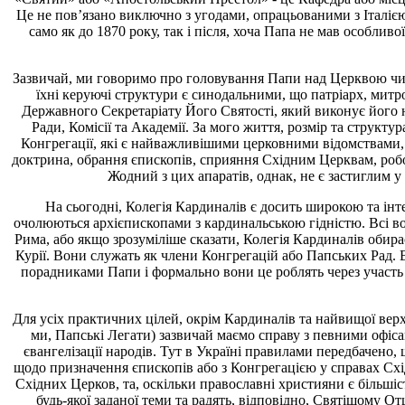
Це не пов’язано виключно з угодами, опрацьованими з Італією
само як до 1870 року, так і після, хоча Папа не мав особлив
Зазвичай, ми говоримо про головування Папи над Церквою чи у
їхні керуючі структури є синодальними, що патріарх, митро
Державного Секретаріату Його Святості, який виконує його на
Ради, Комісії та Академії. За мого життя, розмір та струк
Конгрегації, які є найважливішими церковними відомствами,
доктрина, обрання єпископів, сприяння Східним Церквам, робот
Жодний з цих апаратів, однак, не є застиглим 
На сьогодні, Колегія Кардиналів є досить широкою та інт
очолюються архієпископами з кардинальською гідністю. Всі во
Рима, або якщо зрозуміліше сказати, Колегія Кардиналів обир
Курії. Вони служать як члени Конгрегацій або Папських Рад. 
порадниками Папи і формально вони це роблять через участь 
Для усіх практичних цілей, окрім Кардиналів та найвищої вер
ми, Папські Легати) зазвичай маємо справу з певними офісам
євангелізації народів. Тут в Україні правилами передбачено
щодо призначення єпископів або з Конгрегацією у справах Схі
Східних Церков, та, оскільки православні християни є більші
будь-якої заданої теми та радять, відповідно, Святішому О