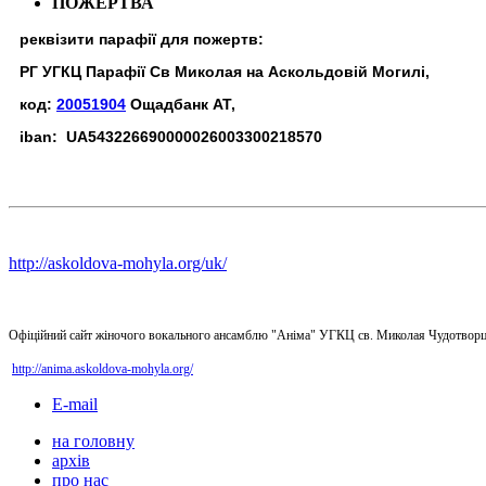
ПОЖЕРТВА
реквізити парафії для пожертв:
РГ УГКЦ Парафії Св Миколая на Аскольдовій Могилі,
код:
20051904
Ощадбанк АТ,
iban: UA543226690000026003300218570
http://askoldova-mohyla.org/uk/
Офіційний сайт жіночого вокального ансамблю "Аніма" УГКЦ св. Миколая Чудотворц
http://anima.askoldova-mohyla.org/
E-mail
на головну
архів
про нас