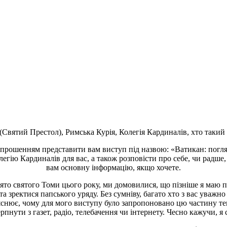
(Святий Престол), Римська Курія, Колегія Кардиналів, хто таки
запрошенням представити вам виступ під назвою: «Ватикан: погля
гію Кардиналів для вас, а також розповісти про себе, чи радше
вам основну інформацію, якщо хочете.
ято святого Томи цього року, ми домовилися, що пізніше я маю пр
ректися папського уряду. Без сумніву, багато хто з вас уважно с
ояснює, чому для мого виступу було запропоновано цю частину те
пнути з газет, радіо, телебачення чи інтернету. Чесно кажучи, 