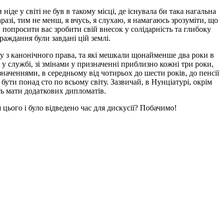
де у світі не був в такому місці, де існувала би така нагальна
зі, тим не менш, я вчусь, я слухаю, я намагаюсь зрозуміти, що
и попросити вас зробити свій внесок у солідарність та глибоку
траждання були завдані цій землі.
ку з канонічного права, та які мешкали щонайменше два роки в
у службі, зі змінами у призначенні приблизно кожні три роки,
аченнями, в середньому від чотирьох до шести років, до пенсії
 бути понад сто по всьому світу. Зазвичай, в Нунціатурі, окрім
ь мати додаткових дипломатів.
 цього і було відведено час для дискусії? Побачимо!