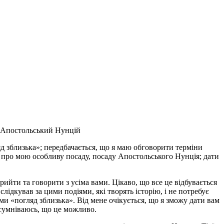
й Апостольський Нунцій
д зблизька»; передбачається, що я маю обговорити терміни
, про мою особливу посаду, посаду Апостольського Нунція; дати
ийти та говорити з усіма вами. Цікаво, що все це відбувається
лідкував за цими подіями, які творять історію, і не потребує
ми «погляд зблизька». Від мене очікується, що я зможу дати вам
я сумніваюсь, що це можливо.