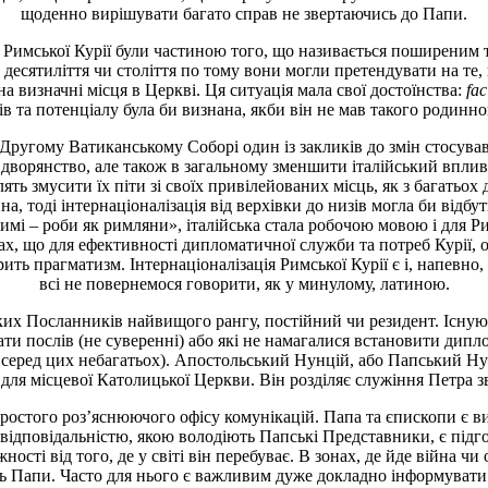
щоденно вирішувати багато справ не звертаючись до Папи.
в] Римської Курії були частиною того, що називається поширени
ть десятиліття чи століття по тому вони могли претендувати на т
а визначні місця в Церкві. Ця ситуація мала свої достоїнства:
fac
ів та потенціалу була би визнана, якби він не мав такого родинн
 Другому Ватиканському Соборі один із закликів до змін стосувавс
дворянство, але також в загальному зменшити італійський вплив у
волять змусити їх піти зі своїх привілейованих місць, як з бага
а, тоді інтернаціоналізація від верхівки до низів могла би відб
имі – роби як римляни», італійська стала робочою мовою і для Рим
ах, що для ефективності дипломатичної служби та потреб Курії, о
ить прагматизм. Інтернаціоналізація Римської Курії є і, напевно
всі не повернемося говорити, як у минулому, латиною.
их Посланників найвищого рангу, постійний чи резидент. Існуют
имати послів (не суверенні) або які не намагалися встановити ди
 серед цих небагатьох). Апостольський Нунцій, або Папський Ну
 для місцевої Католицької Церкви. Він розділяє служіння Петра з
о простого роз’яснюючого офісу комунікацій. Папа та єпископи є
ідповідальністю, якою володіють Папські Представники, є підго
ності від того, де у світі він перебуває. В зонах, де йде війна 
сть Папи. Часто для нього є важливим дуже докладно інформувати