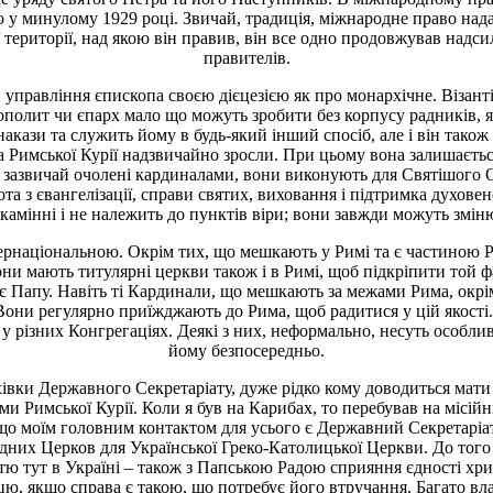
 у минулому 1929 році. Звичай, традиція, міжнародне право над
ої території, над якою він правив, він все одно продовжував надс
правителів.
правління єпископа своєю дієцезією як про монархічне. Візантій
полит чи єпарх мало що можуть зробити без корпусу радників, як
кази та служить йому в будь-який інший спосіб, але і він також с
тура Римської Курії надзвичайно зросли. При цьому вона залишаєт
 зазвичай очолені кардиналами, вони виконують для Святішого О
а з євангелізації, справи святих, виховання і підтримка духове
у камінні і не належить до пунктів віри; вони завжди можуть зм
ернаціональною. Окрім тих, що мешкають у Римі та є частиною Римс
ни мають титулярні церкви також і в Римі, щоб підкріпити той ф
ає Папу. Навіть ті Кардинали, що мешкають за межами Рима, окрім
Вони регулярно приїжджають до Рима, щоб радитися у цій якості.
у різних Конгрегаціях. Деякі з них, неформально, несуть особл
йому безпосередньо.
хівки Державного Секретаріату, дуже рідко кому доводиться мати
и Римської Курії. Коли я був на Карибах, то перебував на місій
, що моїм головним контактом для усього є Державний Секретарі
дних Церков для Української Греко-Католицької Церкви. До того 
стю тут в Україні – також з Папською Радою сприяння єдності хр
тцю, якщо справа є такою, що потребує його втручання. Багато вла