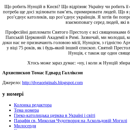
Що робить Нунцій в Києві? Що відрізняє Україну чи робить її о
потреба ще досі зцілювати пам’ять, примирювати людей. Що я р
роз’єднує католиків, що роз’єднує українців. Я хотів би попр
взаємоповагу серед людей, які в 
Професійні дипломати Святого Престолу є всі священиками біл
Папській Церковній Академії в Римі. Зазвичай, ми молодші, к
доки нас не призначають головою місії, Нунцієм, з гідністю А
у віці 75 років, як і будь-який інший єпископ. Святий Престол
Нунція, є також ще один свящ
Хтось може зараз думає: «ну, і коли ж Нунцій збир
Архиєпископ Томас Едвард Галліксон
Джерело:
http://dveaoriginals.blogspot.com
у номері
Колонка редактора
Тема номера
Греко-католицька церква в Україні і світі
Парафія св. Миколая Чудотворця на Аскольдовій Могилі
Милосердя