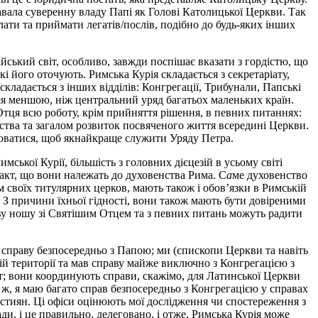
авала суверенну владу Папі як Голові Католицької Церкви. Так
илати та приймати легатів/послів, подібно до будь-яких інших
ський світ, особливо, завжди поспішає вказати з гордістю, що
і його оточують. Римська Курія складається з секретаріату,
кладається з інших відділів: Конгрегації, Трибунали, Папські
ься меншою, ніж центральний уряд багатьох маленьких країн.
тця всю роботу, крім прийняття рішення, в певних питаннях:
нства та загалом розвиток посвяченого життя всередині Церкви.
інюватися, щоб якнайкраще служити Уряду Петра.
ької Курії, більшість з головних дієцезій в усьому світі
акт, що вони належать до духовенства Рима. С
а
ме духовенство
 своїх титулярних церков, мають також і обов’язки в Римській
 З причини їхньої гідності, вони також мають бути довіреними
иву ношу зі Святішим Отцем та з певних питань можуть радити
 справу безпосередньо з Папою; ми (єпископи Церкви та навіть
ній території та мав справу майже виключно з Конгрегацією з
ат; вони координують справи, скажімо, для Латинської Церкви
ж, я маю багато справ безпосередньо з Конгрегацією у справах
истиян. Ці офіси оцінюють мої дослідження чи спостереження з
ди, і це правильно, делеговано, і отже, Римська Курія може