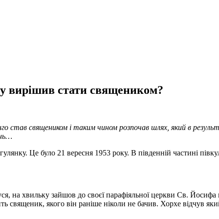
у вирішив стати священиком?
го став священиком і таким чином розпочав шлях, який в результ
ень…
гулянку. Це було 21 вересня 1953 року. В південній частині півку
ся, на хвильку зайшов до своєї парафіяльної церкви Св. Йосифа 
ить священик, якого він раніше ніколи не бачив. Хорхе відчув яки