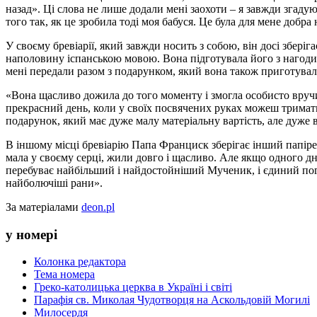
назад». Ці слова не лише додали мені заохоти – я завжди згадую
того так, як це зробила тоді моя бабуся. Це була для мене добра 
У своєму бревіарії, який завжди носить з собою, він досі збері
наполовину іспанською мовою. Вона підготувала його з нагоди 
мені передали разом з подарунком, який вона також приготувала
«Вона щасливо дожила до того моменту і змогла особисто вручит
прекрасний день, коли у своїх посвячених руках можеш тримат
подарунок, який має дуже малу матеріальну вартість, але дуже 
В іншому місці бревіарію Папа Франциск зберігає інший папіре
мала у своєму серці, жили довго і щасливо. Але якщо одного дня
перебуває найбільший і найдостойніший Мученик, і єдиний погл
найболючіші рани».
За матеріалами
deon.pl
у номері
Колонка редактора
Тема номера
Греко-католицька церква в Україні і світі
Парафія св. Миколая Чудотворця на Аскольдовій Могилі
Милосердя