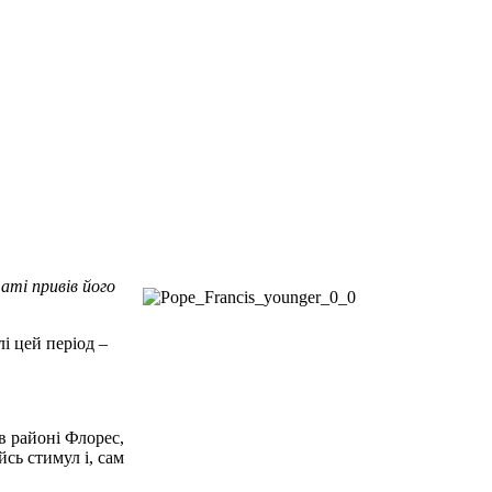
аті привів його
лі цей період –
в районі Флорес,
йсь стимул і, сам