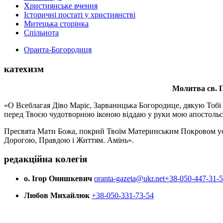
Християнське вчення
Історичні постаті у християнстві
Митецька сторінка
Спільнота
Оранта-Богородиця
катехизм
Молитва св.
П
«О Всеблагая Діво Маріє, Зарваницька Богородице, дякую Тобі з
перед Твоєю чудотворною іконою віддаю у руки мою апостольс
Пресвята Мати Божа, покрий Твоїм Материнським Покровом усіх х
Дорогою, Правдою і Життям. Амінь».
редакційна колегія
о. Ігор Онишкевич
oranta-gazeta@ukr.net
+38-050-447-31-
Любов Михайлюк
+38-050-331-73-54