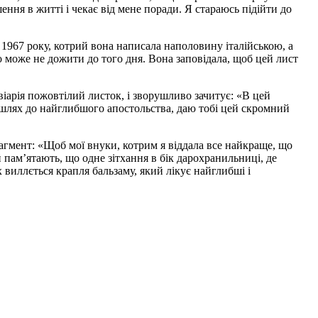
ення в житті і чекає від мене поради. Я стараюсь підійти до
ід 1967 року, котрий вона написала наполовину італійською, а
 може не дожити до того дня. Вона заповідала, щоб цей лист
віарія пожовтілий листок, і зворушливо зачитує: «В цей
 шлях до найглибшого апостольства, даю тобі цей скромний
рагмент: «Щоб мої внуки, котрим я віддала все найкраще, що
й пам’ятають, що одне зітхання в бік дарохранильниці, де
виллється крапля бальзаму, який лікує найглибші і