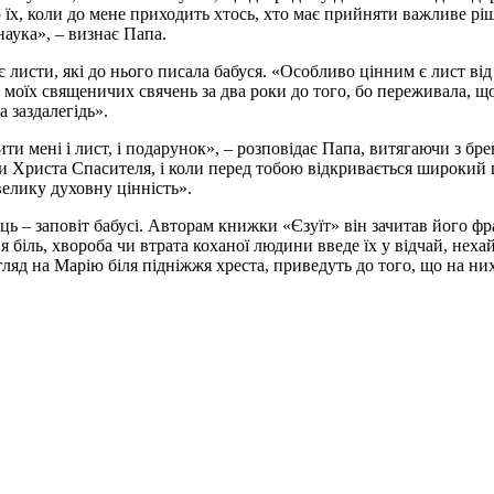
 їх, коли до мене приходить хтось, хто має прийняти важливе ріш
наука», – визнає Папа.
гає листи, які до нього писала бабуся. «Особливо цінним є лист в
моїх священичих свячень за два роки до того, бо переживала, що
 заздалегідь».
и мені і лист, і подарунок», – розповідає Папа, витягаючи з бре
и Христа Спасителя, і коли перед тобою відкривається широкий
велику духовну цінність».
ць – заповіт бабусі. Авторам книжки «Єзуїт» він зачитав його ф
 біль, хвороба чи втрата коханої людини введе їх у відчай, неха
яд на Марію біля підніжжя хреста, приведуть до того, що на них 