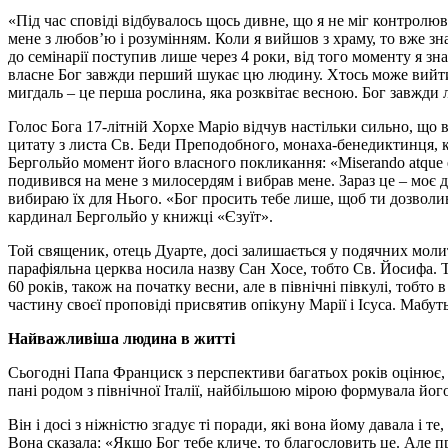
«Під час сповіді відбувалось щось дивне, що я не міг контролюв
мене з любов’ю і розумінням. Коли я вийшов з храму, то вже зна
до семінарії поступив лише через 4 роки, від того моменту я з
власне Бог завжди перший шукає цю людину. Хтось може вийти 
мигдаль – це перша рослина, яка розквітає весною. Бог завжди 
Голос Бога 17-літній Хорхе Маріо відчув настільки сильно, що
цитату з листа Св. Беди Преподобного, монаха-бенедиктинця, ко
Бергольйо момент його власного покликання: «Miserando atque el
подивився на мене з милосердям і вибрав мене. Зараз це – моє 
вибираю їх для Нього. «Бог просить тебе лише, щоб ти дозволив 
кардинал Бергольйо у книжці «Єзуїт».
Той священик, отець Дуарте, досі залишається у подячних моли
парафіяльна церква носила назву Сан Хосе, тобто Св. Йосифа. Т
60 років, також на початку весни, але в північні півкулі, тобт
частину своєї проповіді присвятив опікуну Марії і Ісуса. Мабут
Найважливіша людина в житті
Сьогодні Папа Франциск з перспективи багатьох років оцінює, 
пані родом з північної Італії, найбільшою мірою формувала його
Він і досі з ніжністю згадує ті поради, які вона йому давала і 
Вона сказала: «Якщо Бог тебе кличе, то благословить це. Але пр