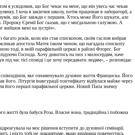
том я усвідомив, що Бог чекає на мене, що він увесь час чекав
лянку. І хоча я закінчив школу, потім працював в лабораторії, а
розумів, що Бог завжди є першим. Хтось може Його шукати, але
. Пророку Єремії Бог сказав, що є мигдальною галузкою. А
г вийшов мені на зустріч».
 багато років, коли він став єпископом, своїм гаслом вибрав
 покликав апостола Матея таким чином, що нагадала єпископу
ною тоді, в моїй парафіяльній церкві в районі Флорес. Бог
слідуючи Господа. Хочу дивитись на них з милосердям, наче
 під час тієї сповіді і це хочу передавати людям», – розповідає
о співпадіння, яке ознаменувало духовне життя Франциска. Його
в його. Літургія інавгурації понтифікату відбулася майже через
ителя його першої парафіяльної церкви. Новий Папа значну
о житті була бабуся Роза. Власне вона, традиційна і побожна
 відреагувала на моє рішення вступити до духовної семінарії.
риті, і ніхто тобі не докорятиме, якщо вирішиш повернутись