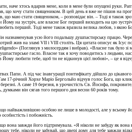
ати, наче хтось вдарив мене, коли в мене були опущені руки. Рап
в, що хочу стати священиком. В цей день я вже не пішов на прогу
нав, що маю стати священиком, – розповідає він. – Тоді я також з
Йому на зустріч, але власне Бог перший виходить на цю зустріч
любить перший. Тоді мене також вразила велика любов, з якою Бо
 він назнаменував усю його подальшу душпастирську працю. Через
трий жив на зламі VII i VIII століть. Ця цитата описує як Ісус
igendo» (Поглянув з милосердям і вибрав). «Власне так було зі м
душпастирське гасло. Власне так я хочу поводитись з людьми, на
Йому любити тебе, щоб ти не відкинув цієї любові», – це я відчув
твах Папи. А під час інавгурації понтифікату дійшло до цікавог
ам 17-річний Хорхе Маріо Бергольйо відчув голос Бога, що клика
о в березні. А саме 19 березня, в урочистість Св. Йосифа, покров
ь, думками він сягав того першого дня весни 60 років тому.
що найважливішою особою не лише в молодості, але у всьому йог
 особистість і побожність.
те, що вона завжди його підтримувала. «Я ніколи не забуду як вона
ошу тебе, ніколи не забувай, що двері дому для тебе завжди відк