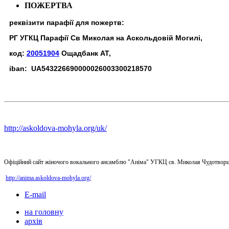
ПОЖЕРТВА
реквізити парафії для пожертв:
РГ УГКЦ Парафії Св Миколая на Аскольдовій Могилі,
код:
20051904
Ощадбанк АТ,
iban: UA543226690000026003300218570
http://askoldova-mohyla.org/uk/
Офіційний сайт жіночого вокального ансамблю "Аніма" УГКЦ св. Миколая Чудотворц
http://anima.askoldova-mohyla.org/
E-mail
на головну
архів