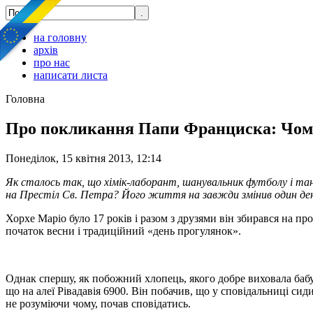
на головну
архів
про нас
написати листа
Головна
Про покликання Папи Франциска: Чом
Понеділок, 15 квітня 2013, 12:14
Як сталось так, що хімік-лаборант, шанувальник футболу і тан
на Престіл Св. Петра? Його життя на завжди змінив один д
Хорхе Маріо було 17 років і разом з друзями він збирався на про
початок весни і традиційний «день прогулянок».
Однак спершу, як побожний хлопець, якого добре виховала бабу
що на алеї Рівадавія 6900. Він побачив, що у сповідальниці сид
не розуміючи чому, почав сповідатись.