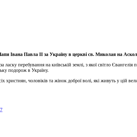
апи Івана Павла ІІ за Україну
в церкві св. Миколая на Аско
а ласку перебування на київській землі, з якої світло Євангелія 
ьку подорож в Україну.
ристиян, чоловіків та жінок доброї волі, які живуть у цій велик
57