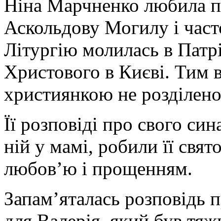
Ніна Марчненко любила п
Аскольдову Могилу і час
Літургію молилась в Пат
Христового в Києві. Тим в
християнкою не розділен
Її розповіді про свого си
ній у мамі, робили її свят
любов’ю і прощенням.
Запам’яталась розповідь п
для Валерія, який був тяж