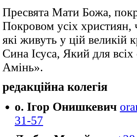
Пресвята Мати Божа, пок
Покровом усіх християн, ч
які живуть у цій великій к
Сина Ісуса, Який для всі
Амінь».
редакційна колегія
о. Ігор Онишкевич
ora
31-57