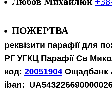
Любов Михайлюк
+38
ПОЖЕРТВА
реквізити парафії для п
РГ УГКЦ Парафії Св Мико
код:
20051904
Ощадбанк 
iban: UA54322669000002