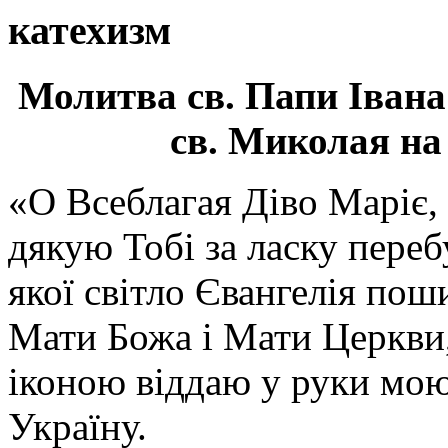
катехизм
Молитва св.
Папи Івана
св. Миколая на
«О Всеблагая Діво Маріє,
дякую Тобі за ласку перебу
якої світло Євангелія поши
Мати Божа і Мати Церкви
іконою віддаю у руки мою
Україну.